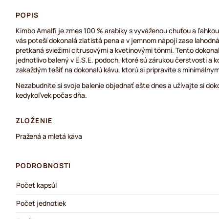
POPIS
Kimbo Amalfi je zmes 100 % arabiky s vyváženou chuťou a ľahko
vás poteší dokonalá zlatistá pena a v jemnom nápoji zase lahodná
pretkaná sviežimi citrusovými a kvetinovými tónmi. Tento dokona
jednotlivo balený v E.S.E. podoch, ktoré sú zárukou čerstvosti a 
zakaždým tešiť na dokonalú kávu, ktorú si pripravíte s minimálnym
Nezabudnite si svoje balenie objednať ešte dnes a užívajte si doko
kedykoľvek počas dňa.
ZLOŽENIE
Pražená a mletá káva
PODROBNOSTI
Počet kapsúl
Počet jednotiek