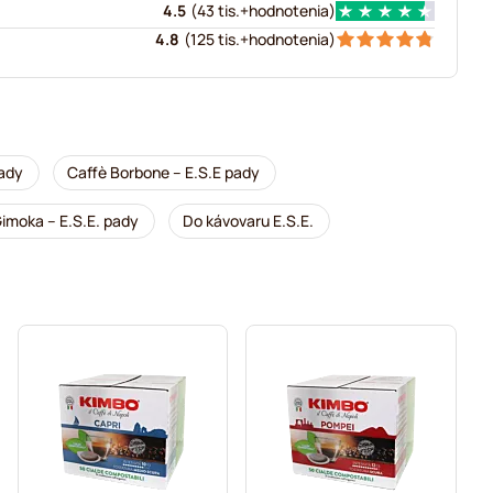
4.5
(
43 tis.+
hodnotenia
)
4.8
(
125 tis.+
hodnotenia
)
pady
Caffè Borbone – E.S.E pady
imoka – E.S.E. pady
Do kávovaru E.S.E.