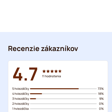
Recenzie zákazníkov
4.7
11
hodnotenia
5 hviezdičky
73%
4 hviezdičky
18%
3 hviezdičky
9%
2 hviezdičky
0%
1 hviezdička
0%