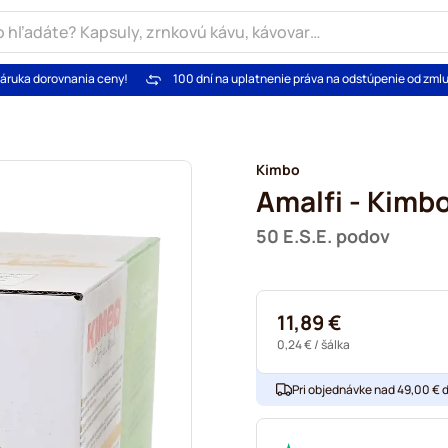
áruka dorovnania ceny!
100 dní na uplatnenie práva na odstúpenie od zml
Kimbo
Amalfi - Kimb
50 E.S.E. podov
11,89 €
0,24 €
/ šálka
Pri objednávke nad 49,00 € 