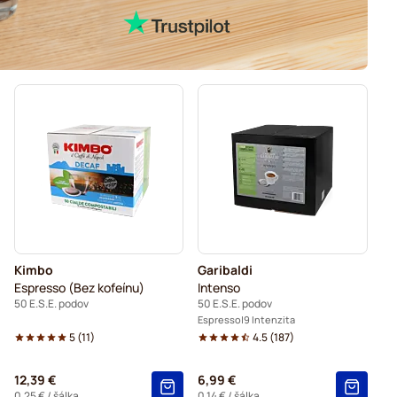
Kimbo
Garibaldi
Espresso (Bez kofeínu)
Intenso
50 E.S.E. podov
50 E.S.E. podov
Espresso
9 Intenzita
5
(
11
)
4.5
(
187
)
12,39 €
6,99 €
0,25 €
/ šálka
0,14 €
/ šálka