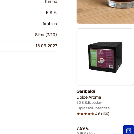
Kimbo
E.S.E.
Arabica
Silná (7/10)
18.09.2027
Garibaldi
Dolce Aroma
50 E.S.E. podov
Espresso
6 Intenzita
4.6
(
166
)
7,59 €
0,15 €
/ šálka