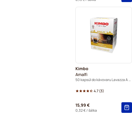
Kimbo
Amalfi
50 kapsúl do kávovaru Lavazza A Modo Mio
4.7
(
3
)
15,99 €
0,32 €
/ šálka