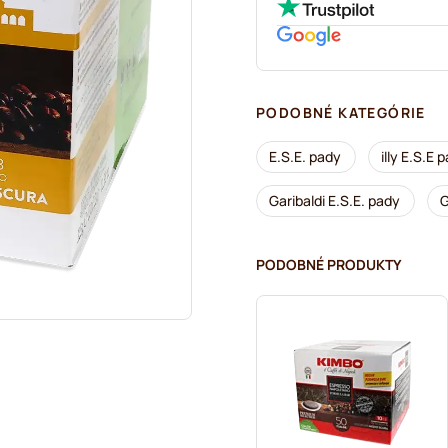
PODOBNÉ KATEGÓRIE
E.S.E. pady
illy E.S.E 
Garibaldi E.S.E. pady
G
PODOBNÉ PRODUKTY