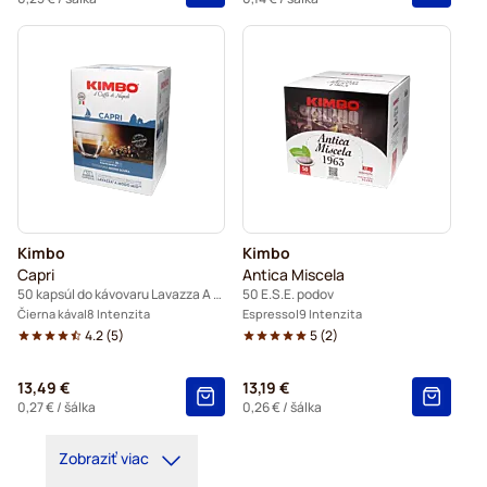
Kimbo
Kimbo
Capri
Antica Miscela
50 kapsúl do kávovaru Lavazza A Modo Mio
50 E.S.E. podov
Čierna káva
8 Intenzita
Espresso
9 Intenzita
4.2
(
5
)
5
(
2
)
13,49 €
13,19 €
0,27 €
/ šálka
0,26 €
/ šálka
Zobraziť viac