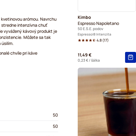
Kimbo
u kvetinovou arómou. Navrchu
Espresso Napoletano
 stredne intenzívna chuť
50 E.S.E. podov
le vyvážený kávový produkt je
Espresso
8 Intenzita
konzistencie. Môžete sa tak
4.8
(
17
)
 úsilím.
nalé chvíle pri káve
11,49 €
0,23 €
/ šálka
50
50