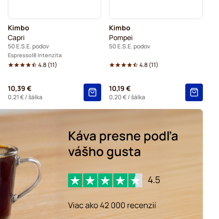
Kimbo
Kimbo
Capri
Pompei
50 E.S.E. podov
50 E.S.E. podov
Espresso
8 Intenzita
4.8
(
11
)
4.8
(
11
)
10,39 €
10,19 €
0,21 €
/ šálka
0,20 €
/ šálka