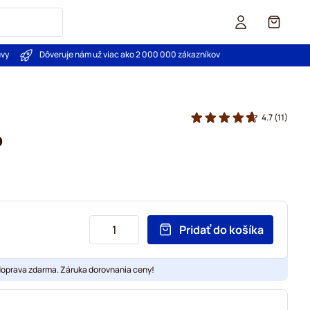
Košík
uvy
Dôveruje nám už viac ako 2 000 000 zákazníkov
4.7
(11)
o
Pridať do košíka
doprava zdarma. Záruka dorovnania ceny!