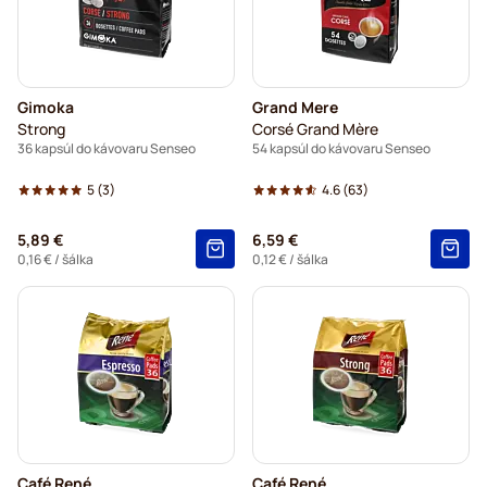
Gimoka
Grand Mere
Strong
Corsé Grand Mère
36 kapsúl do kávovaru Senseo
54 kapsúl do kávovaru Senseo
5
(3)
4.6
(63)
5,89 €
6,59 €
0,16 €
/ šálka
0,12 €
/ šálka
Café René
Café René