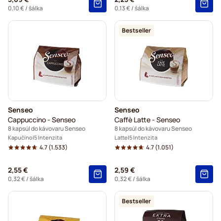
0,10 €
/ šálka
0,13 €
/ šálka
Bestseller
Senseo
Senseo
Cappuccino - Senseo
Caffè Latte - Senseo
8 kapsúl do kávovaru Senseo
8 kapsúl do kávovaru Senseo
Kapučíno
5 Intenzita
Latte
5 Intenzita
4.7
(1.533)
4.7
(1.051)
2,55 €
2,59 €
0,32 €
/ šálka
0,32 €
/ šálka
Bestseller