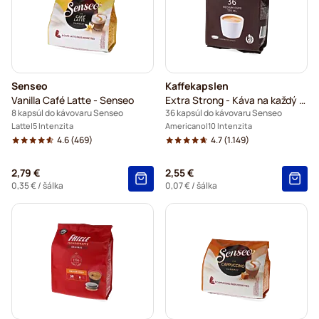
Senseo
Kaffekapslen
Vanilla Café Latte - Senseo
Extra Strong - Káva na každý deň
8 kapsúl do kávovaru Senseo
36 kapsúl do kávovaru Senseo
Latte
5 Intenzita
Americano
10 Intenzita
4.6
(469)
4.7
(1.149)
2,79 €
2,55 €
0,35 €
/ šálka
0,07 €
/ šálka