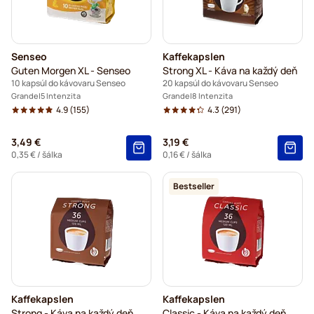
Senseo
Kaffekapslen
Guten Morgen XL - Senseo
Strong XL - Káva na každý deň
10 kapsúl do kávovaru Senseo
20 kapsúl do kávovaru Senseo
Grande
5 Intenzita
Grande
8 Intenzita
4.9
(155)
4.3
(291)
3,49 €
3,19 €
0,35 €
/ šálka
0,16 €
/ šálka
Bestseller
Kaffekapslen
Kaffekapslen
Strong - Káva na každý deň
Classic - Káva na každý deň