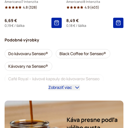
Americano
7 Intenzita
Americano
8 Intenzita
4.8
(328)
4.9
(403)
6,69 €
8,49 €
0,19 €
/ šálka
0,18 €
/ šálka
Podobné výrobky
Do kávovaru Senseo®
Black Coffee for Senseo®
Kávovary na Senseo®
Café Royal – kávové kapsuly do kávovarov Senseo
Zobraziť viac
Príslušenstvo na Senseo®
Bezkofeínová káva do kávovarov Senseo
Odvápňovanie a údržba pre Senseo