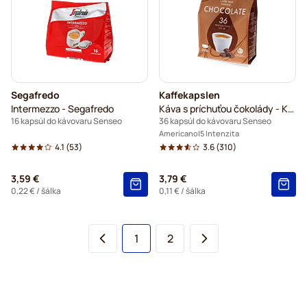
Segafredo
Kaffekapslen
Intermezzo - Segafredo
Káva s príchuťou čokolády - Káva na každý deň
16 kapsúl do kávovaru Senseo
36 kapsúl do kávovaru Senseo
Americano
5 Intenzita
4.1
(53)
3.6
(310)
3,59 €
3,79 €
0,22 €
/ šálka
0,11 €
/ šálka
You're currently reading page
Page
1
2