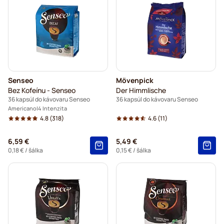
Senseo
Mövenpick
Bez Kofeínu - Senseo
Der Himmlische
36 kapsúl do kávovaru Senseo
36 kapsúl do kávovaru Senseo
Americano
4 Intenzita
4.8
(318)
4.6
(11)
6,59 €
5,49 €
0,18 €
/ šálka
0,15 €
/ šálka