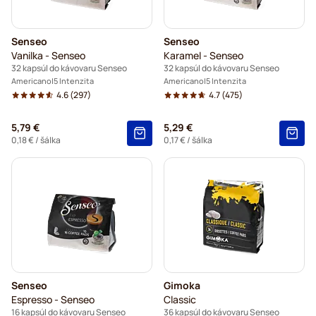
Senseo
Senseo
Vanilka - Senseo
Karamel - Senseo
32 kapsúl do kávovaru Senseo
32 kapsúl do kávovaru Senseo
Americano
5 Intenzita
Americano
5 Intenzita
4.6
(297)
4.7
(475)
5,79 €
5,29 €
0,18 €
/ šálka
0,17 €
/ šálka
Senseo
Gimoka
Espresso - Senseo
Classic
16 kapsúl do kávovaru Senseo
36 kapsúl do kávovaru Senseo