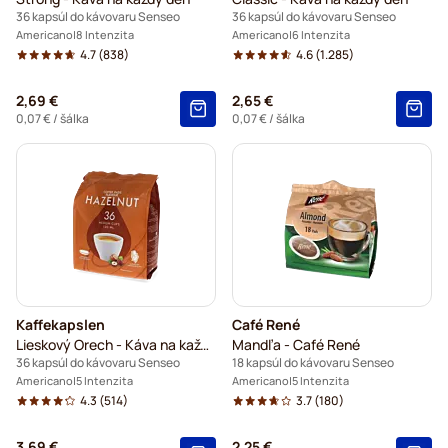
36 kapsúl do kávovaru Senseo
36 kapsúl do kávovaru Senseo
Americano
8 Intenzita
Americano
6 Intenzita
4.7
(838)
4.6
(1.285)
2,69 €
2,65 €
0,07 €
/ šálka
0,07 €
/ šálka
Kaffekapslen
Café René
Lieskový Orech - Káva na každý deň
Mandľa - Café René
36 kapsúl do kávovaru Senseo
18 kapsúl do kávovaru Senseo
Americano
5 Intenzita
Americano
5 Intenzita
4.3
(514)
3.7
(180)
3,69 €
2,25 €