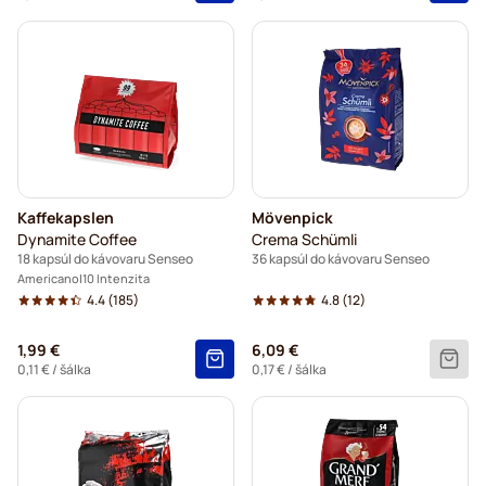
Kaffekapslen
Mövenpick
Dynamite Coffee
Crema Schümli
18 kapsúl do kávovaru Senseo
36 kapsúl do kávovaru Senseo
Americano
10 Intenzita
4.4
(185)
4.8
(12)
1,99 €
6,09 €
0,11 €
/ šálka
0,17 €
/ šálka