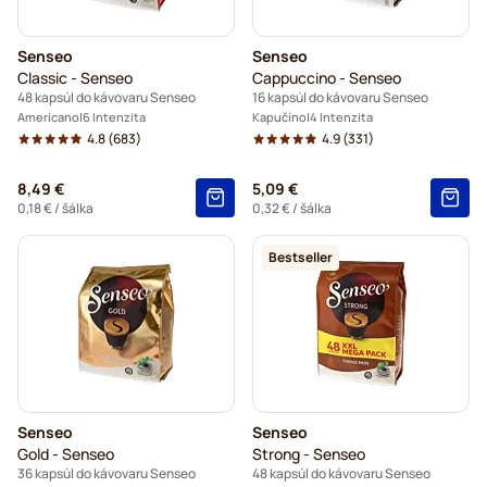
Senseo
Senseo
Classic - Senseo
Cappuccino - Senseo
48 kapsúl do kávovaru Senseo
16 kapsúl do kávovaru Senseo
Americano
6 Intenzita
Kapučíno
4 Intenzita
4.8
(683)
4.9
(331)
8,49 €
5,09 €
0,18 €
/ šálka
0,32 €
/ šálka
Bestseller
Senseo
Senseo
Gold - Senseo
Strong - Senseo
36 kapsúl do kávovaru Senseo
48 kapsúl do kávovaru Senseo