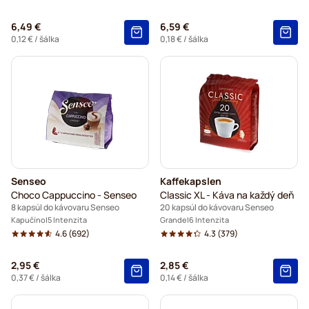
6,49 €
6,59 €
0,12 €
/ šálka
0,18 €
/ šálka
Senseo
Kaffekapslen
Choco Cappuccino - Senseo
Classic XL - Káva na každý deň
8 kapsúl do kávovaru Senseo
20 kapsúl do kávovaru Senseo
Kapučíno
5 Intenzita
Grande
6 Intenzita
4.6
(692)
4.3
(379)
2,95 €
2,85 €
0,37 €
/ šálka
0,14 €
/ šálka