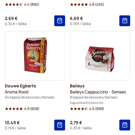
4.4
(890)
4.8
(455)
2,69 €
6,69 €
0,34 €
/ šálka
0,19 €
/ šálka
Douwe Egberts
Baileys
Aroma Rood
Baileys Cappuccino - Senseo
54 kapsúl do kávovaru Senseo
8 kapsúl do kávovaru Senseo
Kapučíno
5 Intenzita
4.9
(608)
4.5
(699)
10,49 €
2,79 €
0,19 €
/ šálka
0,35 €
/ šálka