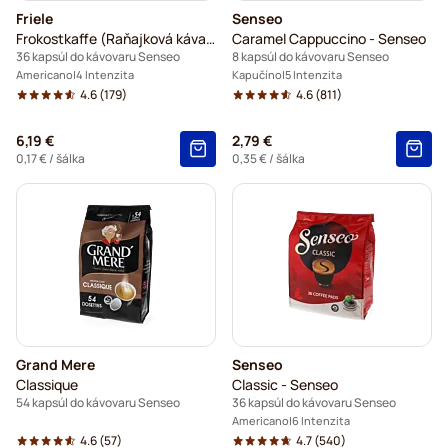
Friele
Senseo
Frokostkaffe (Raňajková káva) - Friele
Caramel Cappuccino - Senseo
36 kapsúl do kávovaru Senseo
8 kapsúl do kávovaru Senseo
Americano
4 Intenzita
Kapučíno
5 Intenzita
4.6
(179)
4.6
(811)
6,19 €
2,79 €
0,17 €
/ šálka
0,35 €
/ šálka
Grand Mere
Senseo
Classique
Classic - Senseo
54 kapsúl do kávovaru Senseo
36 kapsúl do kávovaru Senseo
Americano
6 Intenzita
4.6
(57)
4.7
(540)