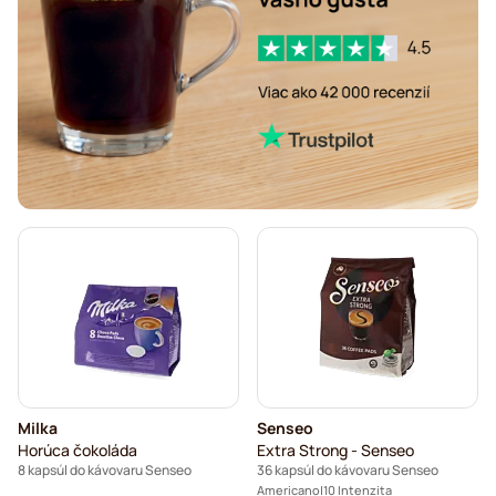
Segafredo – kávové kapsuly do kávovarov Senseo
Café René – kávové kapsuly do kávovarov Senseo
Merrild – kávové kapsuly do kávovarov Senseo
Friele – kávové kapsuly do kávovarov Senseo
Marcilla – kávové kapsuly do kávovarov Senseo
Gimoka – kapsuly do kávovarov Senseo
Kapsuly do kávovarov Senseo
Kaffekapslen do kávovaru Senseo®
Senseo kapsuly do kávovarov Senseo
Milka
Senseo
Horúca čokoláda
Extra Strong - Senseo
8 kapsúl do kávovaru Senseo
36 kapsúl do kávovaru Senseo
Americano
10 Intenzita