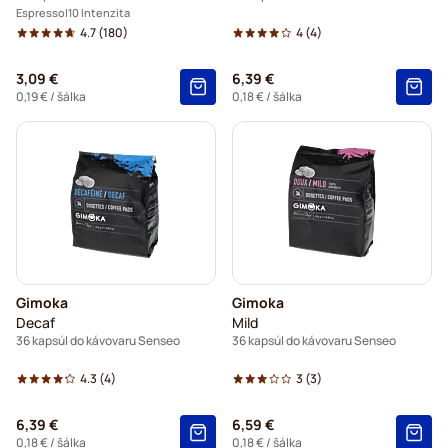
Espresso
10 Intenzita
4.7
(180)
4
(4)
3,09 €
6,39 €
0,19 €
/ šálka
0,18 €
/ šálka
Gimoka
Gimoka
Decaf
Mild
36 kapsúl do kávovaru Senseo
36 kapsúl do kávovaru Senseo
4.3
(4)
3
(3)
6,39 €
6,59 €
0,18 €
/ šálka
0,18 €
/ šálka