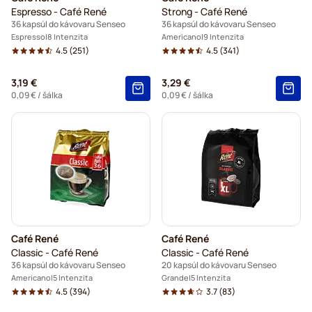
Espresso - Café René
Strong - Café René
36 kapsúl do kávovaru Senseo
36 kapsúl do kávovaru Senseo
Espresso
8 Intenzita
Americano
9 Intenzita
4.5
(251)
4.5
(341)
3,19 €
3,29 €
0,09 €
/ šálka
0,09 €
/ šálka
Café René
Café René
Classic - Café René
Classic - Café René
36 kapsúl do kávovaru Senseo
20 kapsúl do kávovaru Senseo
Americano
5 Intenzita
Grande
5 Intenzita
4.5
(394)
3.7
(83)