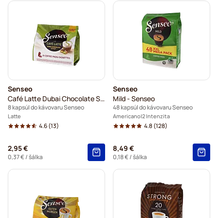
Senseo
Senseo
Café Latte Dubai Chocolate Style
Mild - Senseo
8 kapsúl do kávovaru Senseo
48 kapsúl do kávovaru Senseo
Latte
Americano
2 Intenzita
4.6
(13)
4.8
(128)
2,95 €
8,49 €
0,37 €
/ šálka
0,18 €
/ šálka