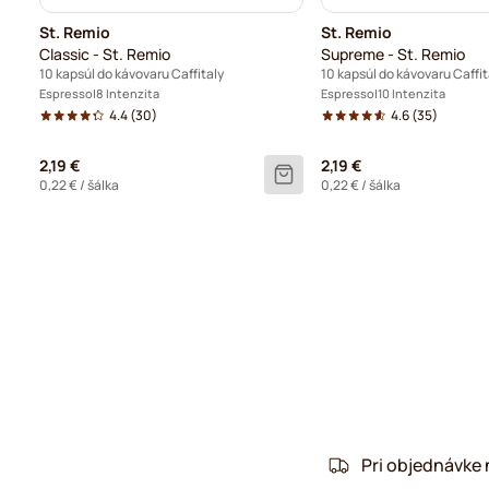
St. Remio
St. Remio
Classic - St. Remio
Supreme - St. Remio
10 kapsúl do kávovaru Caffitaly
10 kapsúl do kávovaru Caffit
Espresso
8 Intenzita
Espresso
10 Intenzita
4.4
(30)
4.6
(35)
2,19 €
2,19 €
0,22 €
/ šálka
0,22 €
/ šálka
Pri objednávke