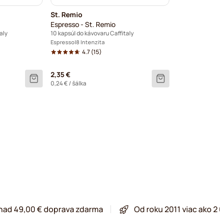
St. Remio
Espresso - St. Remio
aly
10 kapsúl do kávovaru Caffitaly
Espresso
8 Intenzita
4.7
(15)
2,35 €
0,24 €
/ šálka
 nad 49,00 € doprava zdarma
Od roku 2011 viac ako 