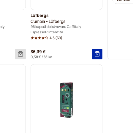
Löfbergs
Cumbia - Löfbergs
aly
96 kapsúl do kávovaru Caffitaly
Espresso
7 Intenzita
4.5
(69)
36,39 €
0,38 €
/ šálka