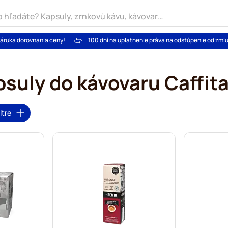
áruka dorovnania ceny!
100 dní na uplatnenie práva na odstúpenie od zml
suly do kávovaru Caffit
ltre