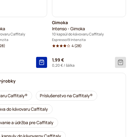
Gimoka
oka
Intenso - Gimoka
vovaru Caffitaly
10 kapsúl do kávovaru Caffitaly
enzita
Espresso
9 Intenzita
28)
4
(28)
1,99 €
0,20 €
/ šálka
výrobky
aru Caffitaly®
Príslušenstvo na Caffitaly®
áva do kávovaru Caffitaly
anie a údržba pre Caffitaly
 kapsuly do kávovarov Caffitaly