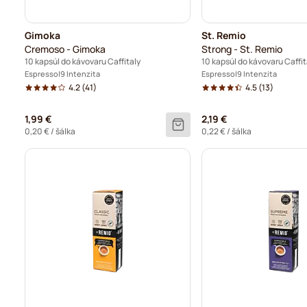
Gimoka
St. Remio
Cremoso - Gimoka
Strong - St. Remio
10 kapsúl do kávovaru Caffitaly
10 kapsúl do kávovaru Caffit
Espresso
9 Intenzita
Espresso
9 Intenzita
4.2
(41)
4.5
(13)
1,99 €
2,19 €
0,20 €
/ šálka
0,22 €
/ šálka