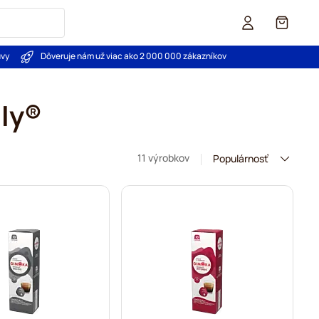
Košík
uvy
Dôveruje nám už viac ako 2 000 000 zákazníkov
aly®
11 výrobkov