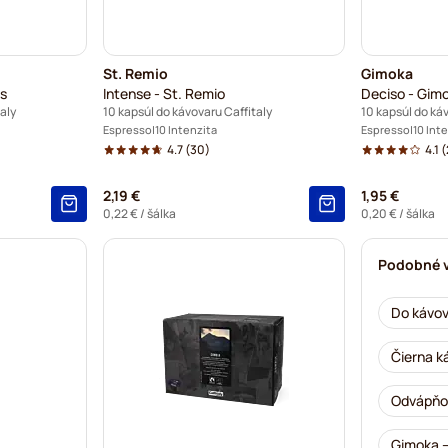
St. Remio
Gimoka
s
Intense - St. Remio
Deciso - Gim
aly
10 kapsúl do kávovaru Caffitaly
10 kapsúl do ká
Espresso
10 Intenzita
Espresso
10 Int
4.7
(30)
4.1
(
2,19 €
1,95 €
0,22 €
/ šálka
0,20 €
/ šálka
Podobné 
Do kávov
Čierna k
Odvápňov
Gimoka –