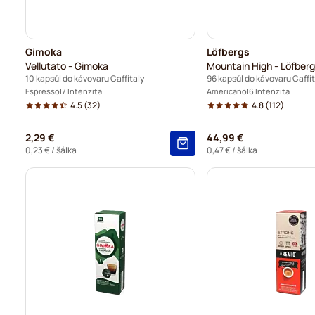
Gimoka
Löfbergs
Vellutato - Gimoka
Mountain High - Löfberg
10 kapsúl do kávovaru Caffitaly
96 kapsúl do kávovaru Caffit
Espresso
7 Intenzita
Americano
6 Intenzita
4.5
(32)
4.8
(112)
2,29 €
44,99 €
0,23 €
/ šálka
0,47 €
/ šálka