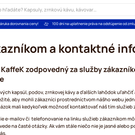
áruka dorovnania ceny!
100 dní na uplatnenie práva na odstúpenie od zml
kazníkom a kontaktné in
 KaffeK zodpovedný za služby zákazní
e
ch kapsúl, podov, zrnkovej kávy a ďalších lahôdok uľahčiť a
ežité, aby mohli zákazníci prostredníctvom nášho webu je
tázok mali kedykoľvek možnosť kontaktovať náš tím služieb
e e-mailov či telefonovanie na linku služieb zákazníkom môž
vede na časté otázky. Ak vám stále niečo nie je jasné alebo 
ás.