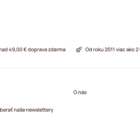
 nad 49,00 € doprava zdarma
Od roku 2011 viac ako 
O nás
berať naše newslettery