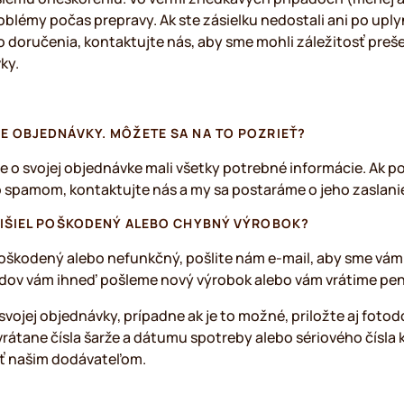
oblémy počas prepravy. Ak ste zásielku nedostali ani po upl
oručenia, kontaktujte nás, aby sme mohli záležitosť prešet
ky.
E OBJEDNÁVKY. MÔŽETE SA NA TO POZRIEŤ?
te o svojej objednávke mali všetky potrebné informácie. Ak 
so spamom, kontaktujte nás a my sa postaráme o jeho zaslani
RIŠIEL POŠKODENÝ ALEBO CHYBNÝ VÝROBOK?
oškodený alebo nefunkčný, pošlite nám e-mail, aby sme vám 
adov vám ihneď pošleme nový výrobok alebo vám vrátime pen
svojej objednávky, prípadne ak je to možné, priložte aj fot
átane čísla šarže a dátumu spotreby alebo sériového čísla 
iť našim dodávateľom.