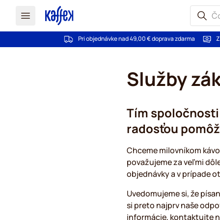
Pri objednávke nad 49,00 € doprava zdarma
Z
Skip to Content
Služby zá
Tím spoločnosti
radosťou pomôž
Chceme milovníkom kávový
považujeme za veľmi dôl
objednávky a v prípade o
Uvedomujeme si, že písani
si preto najprv naše odpo
informácie, kontaktujte n