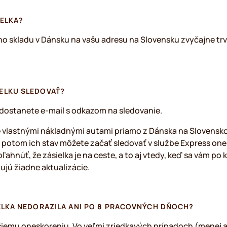
IELKA?
o skladu v Dánsku na vašu adresu na Slovensku zvyčajne tr
ELKU SLEDOVAŤ?
, dostanete e-mail s odkazom na sledovanie.
vlastnými nákladnými autami priamo z Dánska na Slovensko
 potom ich stav môžete začať sledovať v službe Express one
ahnúť, že zásielka je na ceste, a to aj vtedy, keď sa vám po 
ujú žiadne aktualizácie.
IELKA NEDORAZILA ANI PO 8 PRACOVNÝCH DŇOCH?
šiemu oneskoreniu. Vo veľmi zriedkavých prípadoch (menej a