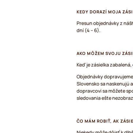
KEDY DORAZÍ MOJA ZÁS
Presun objednávky z nášh
dní (4 – 6).
AKO MÔŽEM SVOJU ZÁSI
Keď je zásielka zabalená
Objednávky dopravujeme 
Slovensko sa naskenujú a
dopravcovi sa môžete spoľ
sledovania ešte nezobraz
ČO MÁM ROBIŤ, AK ZÁS
Niekedy môže dôjsť k dlh