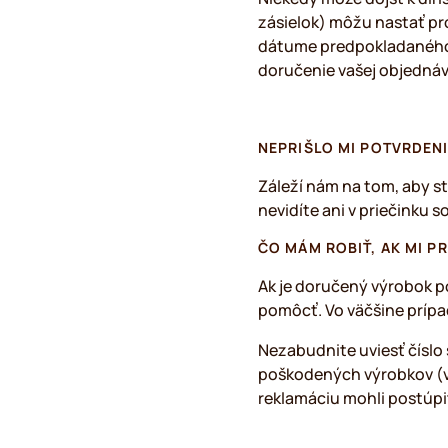
zásielok) môžu nastať pr
dátume predpokladaného d
doručenie vašej objednáv
NEPRIŠLO MI POTVRDENI
Záleží nám na tom, aby s
nevidíte ani v priečinku 
ČO MÁM ROBIŤ, AK MI P
Ak je doručený výrobok p
pomôcť. Vo väčšine príp
Nezabudnite uviesť číslo 
poškodených výrobkov (vr
reklamáciu mohli postúp