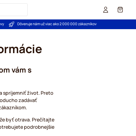
Košík
uvy
Dôveruje nám už viac ako 2 000 000 zákazníkov
formácie
kom vám s
 spríjemniť život. Preto
dnoducho zadávať
 zákazníkom.
e byť otrava. Prečítajte
potrebujete podrobnejšie