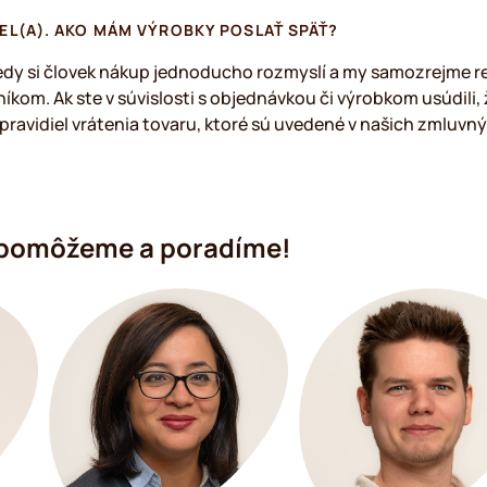
EL(A). AKO MÁM VÝROBKY POSLAŤ SPÄŤ?
dy si človek nákup jednoducho rozmyslí a my samozrejme re
íkom. Ak ste v súvislosti s objednávkou či výrobkom usúdili
pravidiel vrátenia tovaru, ktoré sú uvedené v našich zmluv
 pomôžeme a poradíme!