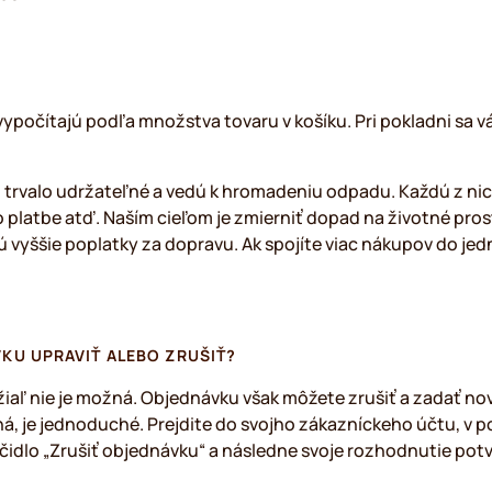
vypočítajú podľa množstva tovaru v košíku. Pri pokladni sa 
 trvalo udržateľné a vedú k hromadeniu odpadu. Každú z nich
 o platbe atď. Naším cieľom je zmierniť dopad na životné prost
vyššie poplatky za dopravu. Ak spojíte viac nákupov do jedn
KU UPRAVIŤ ALEBO ZRUŠIŤ?
aľ nie je možná. Objednávku však môžete zrušiť a zadať no
ná, je jednoduché. Prejdite do svojho zákazníckeho účtu, v
ačidlo „Zrušiť objednávku“ a následne svoje rozhodnutie pot