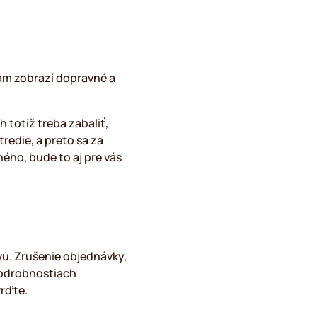
vám zobrazí dopravné a
 totiž treba zabaliť,
redie, a preto sa za
ého, bude to aj pre vás
vú. Zrušenie objednávky,
 podrobnostiach
vrďte.