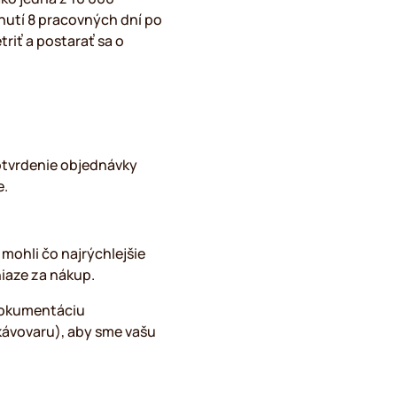
ynutí 8 pracovných dní po
riť a postarať sa o
potvrdenie objednávky
e.
mohli čo najrýchlejšie
iaze za nákup.
odokumentáciu
kávovaru), aby sme vašu