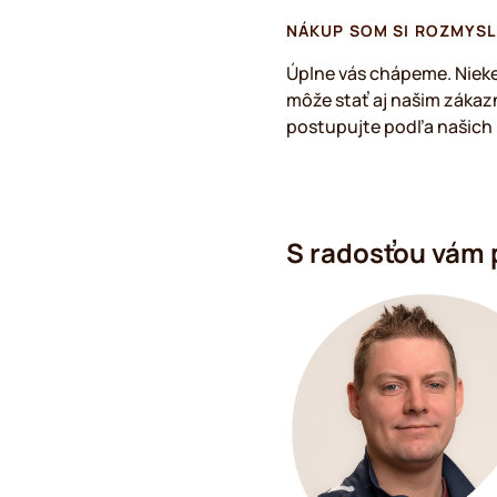
NÁKUP SOM SI ROZMYSL
Úplne vás chápeme. Nieke
môže stať aj našim zákazn
postupujte podľa našich 
S radosťou vám