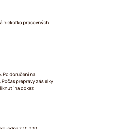
vá niekoľko pracovných
. Po doručení na
. Počas prepravy zásielky
kliknutí na odkaz
ko jedna z 10 000