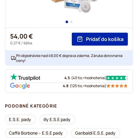
54,00 €
Pridať do košíka
0,27 €
/ šálka
Pri objednávke nad 49,00 € doprava zdarma. Záruka dorovnania
ceny!
4.5
(
43 tis.+
hodnotenia
)
4.8
(
125 tis.+
hodnotenia
)
PODOBNÉ KATEGÓRIE
E.S.E. pady
illy E.S.E pady
Caffè Borbone – E.S.E pady
Garibaldi E.S.E. pady