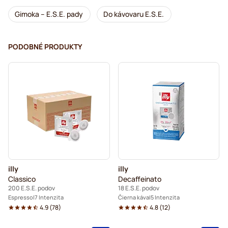
Gimoka – E.S.E. pady
Do kávovaru E.S.E.
PODOBNÉ PRODUKTY
illy
illy
Classico
Decaffeinato
200 E.S.E. podov
18 E.S.E. podov
Espresso
7 Intenzita
Čierna káva
5 Intenzita
4.9
(
78
)
4.8
(
12
)