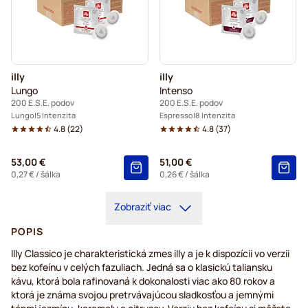
illy
illy
Lungo
Intenso
200 E.S.E. podov
200 E.S.E. podov
Lungo
5 Intenzita
Espresso
8 Intenzita
4.8
(
22
)
4.8
(
37
)
53,00 €
51,00 €
0,27 €
/ šálka
0,26 €
/ šálka
Zobraziť viac
POPIS
Illy Classico je charakteristická zmes illy a je k dispozícii vo verzii
bez kofeínu v celých fazuliach. Jedná sa o klasickú taliansku
kávu, ktorá bola rafinovaná k dokonalosti viac ako 80 rokov a
ktorá je známa svojou pretrvávajúcou sladkosťou a jemnými