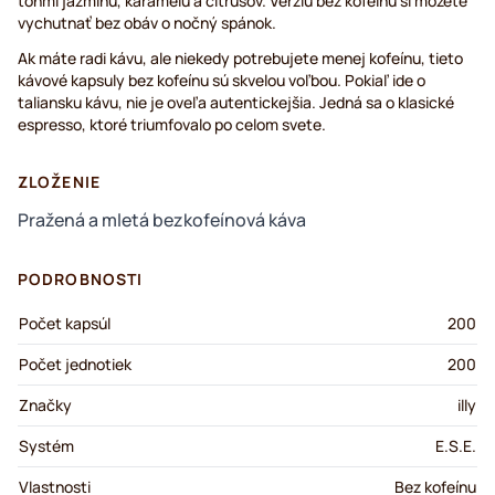
tónmi jazmínu, karamelu a citrusov. Verziu bez kofeínu si môžete
vychutnať bez obáv o nočný spánok.
Ak máte radi kávu, ale niekedy potrebujete menej kofeínu, tieto
kávové kapsuly bez kofeínu sú skvelou voľbou. Pokiaľ ide o
taliansku kávu, nie je oveľa autentickejšia. Jedná sa o klasické
espresso, ktoré triumfovalo po celom svete.
ZLOŽENIE
Pražená a mletá bezkofeínová káva
PODROBNOSTI
Počet kapsúl
200
Počet jednotiek
200
Značky
illy
Systém
E.S.E.
Vlastnosti
Bez kofeínu