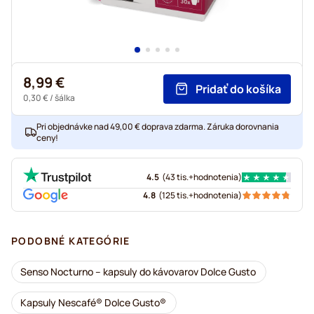
8,99 €
Pridať do košíka
0,30 €
/ šálka
Pri objednávke nad 49,00 € doprava zdarma. Záruka dorovnania
ceny!
4.5
(
43 tis.+
hodnotenia
)
4.8
(
125 tis.+
hodnotenia
)
PODOBNÉ KATEGÓRIE
Senso Nocturno – kapsuly do kávovarov Dolce Gusto
Kapsuly Nescafé® Dolce Gusto®