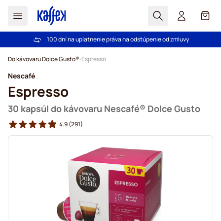
Hľadať
Košík
100 dní na uplatnenie práva na odstúpenie od zmluvy
Pri objednávke nad 49,00 € doprava zdarma
Skip to Content
Do kávovaru Dolce Gusto®
Espresso
Nescafé
Espresso
30 kapsúl do kávovaru Nescafé® Dolce Gusto
4.9
(291)