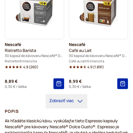
Nescafé
Nescafé
Ristretto Barista
Café au Lait
30 kapsúl do kávovaru Nescafé® Dolce Gusto
30 kapsúl do kávovaru Nescafé® Dolce Gusto
Ristretto
9 Intenzita
Café au lait
5 Intenzita
4.9
(
260
)
4.9
(
1.891
)
8,89 €
8,99 €
0,30 €
/ šálka
0,30 €
/ šálka
Zobraziť viac
POPIS
Ak hľadáte klasickú kávu, vyskúšajte tieto Espresso kapsuly
Nescafé® pre kávovary Nescafé® Dolce Gusto®. Espresso je
najklasickejšia kapsula Nescafé®; je chutná a ideálna kedykoľvek