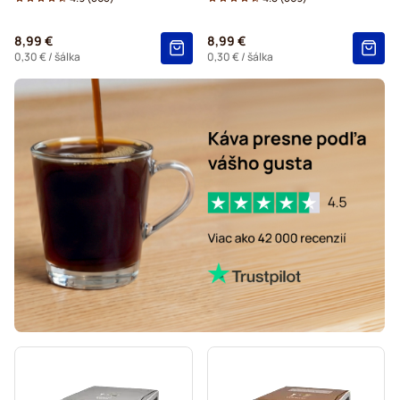
Do kávovaru Dolce Gusto®
8,99 €
8,99 €
Starbucks® – kapsuly do kávovarov Dolce Gusto
0,30 €
/ šálka
0,30 €
/ šálka
Kaffekapslen – kapsuly do kávovarov Dolce Gusto
Starbucks® Grande – kapsuly do kávovarov Dolce Gusto