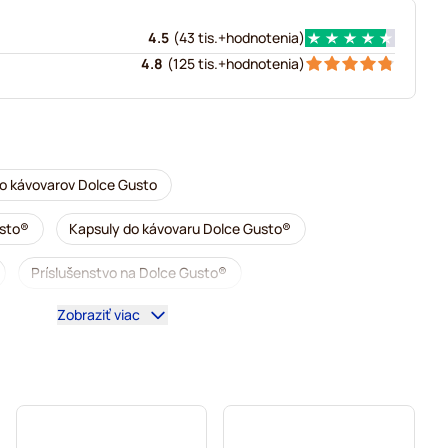
4.5
(
43 tis.+
hodnotenia
)
4.8
(
125 tis.+
hodnotenia
)
o kávovarov Dolce Gusto
usto®
Kapsuly do kávovaru Dolce Gusto®
Príslušenstvo na Dolce Gusto®
Zobraziť viac
arov Dolce Gusto
 Dolce Gusto
 do kávovarov Dolce Gusto