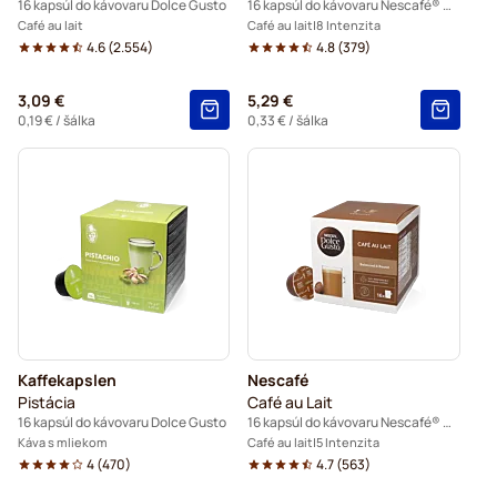
16 kapsúl do kávovaru Dolce Gusto
16 kapsúl do kávovaru Nescafé® Dolce Gusto
Café au lait
Café au lait
8 Intenzita
4.6
(
2.554
)
4.8
(
379
)
3,09 €
5,29 €
0,19 €
/ šálka
0,33 €
/ šálka
Kaffekapslen
Nescafé
Pistácia
Café au Lait
16 kapsúl do kávovaru Dolce Gusto
16 kapsúl do kávovaru Nescafé® Dolce Gusto
Káva s mliekom
Café au lait
5 Intenzita
4
(
470
)
4.7
(
563
)