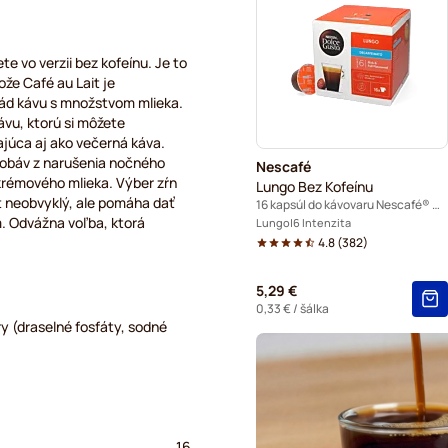
Café René – kávové kapsuly
Caffè Borbone do kávovaro
te vo verzii bez kofeínu. Je to
že Café au Lait je
Dolce Vita – kapsuly do káv
rád kávu s množstvom mlieka.
ávu, ktorú si môžete
Gimoka – kapsuly do kávova
ajúca aj ako večerná káva.
 obáv z narušenia nočného
Nescafé
Starbucks® – kapsuly do ká
krémového mlieka. Výber zŕn
Lungo Bez Kofeínu
t neobvyklý, ale pomáha dať
16 kapsúl do kávovaru Nescafé® Dolce Gusto
Kaffekapslen – kapsuly do 
. Odvážna voľba, ktorá
Lungo
6 Intenzita
4.8
(
382
)
Starbucks® Grande – kapsul
5,29 €
0,33 €
/ šálka
y (draselné fosfáty, sodné
16