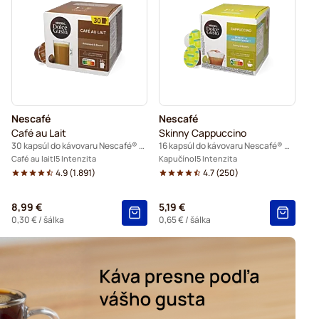
 do kávovarov Dolce Gusto
v Dolce Gusto
ovarov Dolce Gusto
rov Dolce Gusto
Do kávovaru Dolce Gusto®
Nescafé
Nescafé
vovarov Dolce Gusto
Café au Lait
Skinny Cappuccino
30 kapsúl do kávovaru Nescafé® Dolce Gusto
16 kapsúl do kávovaru Nescafé® Dolce Gusto
kávovarov Dolce Gusto
Café au lait
5 Intenzita
Kapučíno
5 Intenzita
4.9
(
1.891
)
4.7
(
250
)
y do kávovarov Dolce Gusto
8,99 €
5,19 €
0,30 €
/ šálka
0,65 €
/ šálka