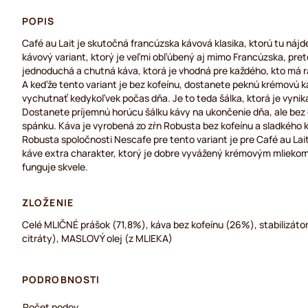
POPIS
Café au Lait je skutočná francúzska kávová klasika, ktorú tu nájde
kávový variant, ktorý je veľmi obľúbený aj mimo Francúzska, preto
jednoduchá a chutná káva, ktorá je vhodná pre každého, kto má 
A keďže tento variant je bez kofeínu, dostanete peknú krémovú k
vychutnať kedykoľvek počas dňa. Je to teda šálka, ktorá je vynik
Dostanete príjemnú horúcu šálku kávy na ukončenie dňa, ale bez
spánku. Káva je vyrobená zo zŕn Robusta bez kofeínu a sladkého 
Robusta spoločnosti Nescafe pre tento variant je pre Café au Lai
káve extra charakter, ktorý je dobre vyvážený krémovým mliekom
funguje skvele.
ZLOŽENIE
Celé MLIČNÉ prášok (71,8%), káva bez kofeínu (26%), stabilizátor
citráty), MASLOVÝ olej (z MLIEKA)
PODROBNOSTI
Počet podov