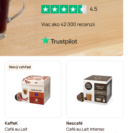
Nový vzhľad
KaffeK
Nescafé
Café au Lait
Café au Lait Intenso