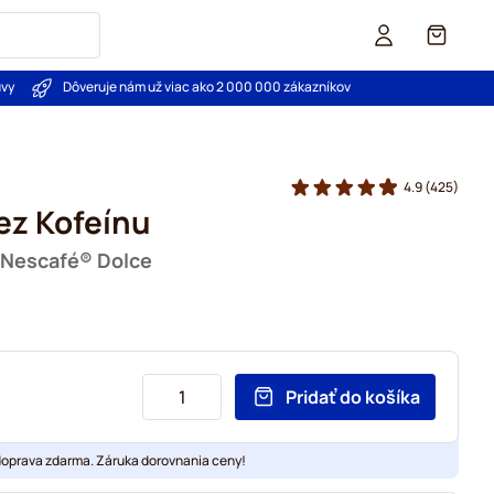
Košík
uvy
Dôveruje nám už viac ako 2 000 000 zákazníkov
4.9
(425)
ez Kofeínu
u Nescafé® Dolce
Pridať do košíka
doprava zdarma. Záruka dorovnania ceny!