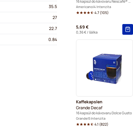
16 kapsúl do kávovaru Nescafé® Dolce Gusto
35.5
Americano
4 Intenzita
4.7
(
105
)
27
5,69 €
22.7
0,36 €
/ šálka
0.84
Kaffekapslen
Grande Decaf
16 kapsúl do kávovaru Dolce Gusto
Grande
5 Intenzita
4.1
(
822
)