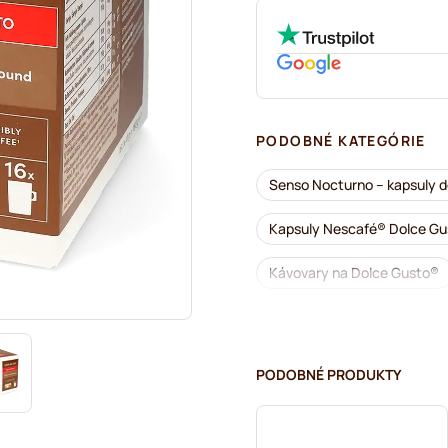
PODOBNÉ KATEGÓRIE
Senso Nocturno – kapsuly d
Kapsuly Nescafé® Dolce G
Kávovary na Dolce Gusto®
Bezkofeínová káva do kávov
Odvápňovanie a údržba pre
PODOBNÉ PRODUKTY
Segafredo – kávové kapsuly