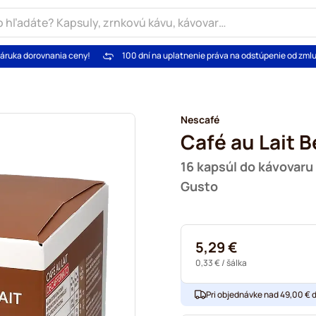
áruka dorovnania ceny!
100 dní na uplatnenie práva na odstúpenie od zml
Nescafé
Café au Lait B
16 kapsúl do kávovar
Gusto
5,29 €
0,33 €
/ šálka
Pri objednávke nad 49,00 € 