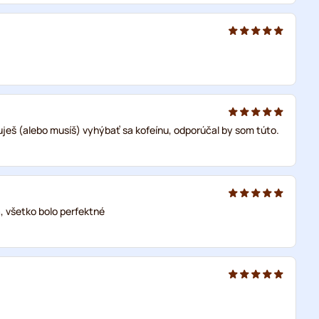
uješ (alebo musíš) vyhýbať sa kofeínu, odporúčal by som túto.
, všetko bolo perfektné