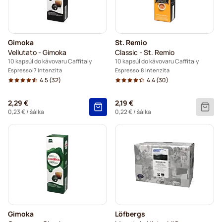
Gimoka
St. Remio
Vellutato - Gimoka
Classic - St. Remio
10 kapsúl do kávovaru Caffitaly
10 kapsúl do kávovaru Caffitaly
Espresso
7 Intenzita
Espresso
8 Intenzita
4.5
(32)
4.4
(30)
2,29 €
2,19 €
0,23 €
/ šálka
0,22 €
/ šálka
Gimoka
Löfbergs