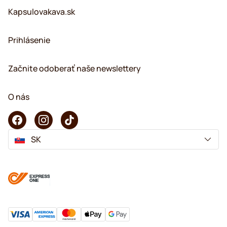
Kapsulovakava.sk
Prihlásenie
Začnite odoberať naše newslettery
O nás
SK