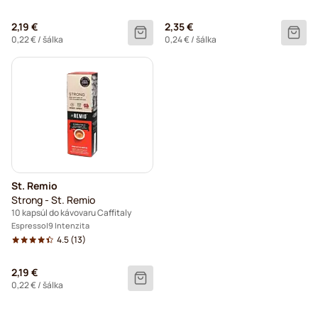
2,19 €
2,35 €
0,22 €
/ šálka
0,24 €
/ šálka
St. Remio
Strong - St. Remio
10 kapsúl do kávovaru Caffitaly
Espresso
9 Intenzita
4.5
(13)
2,19 €
0,22 €
/ šálka