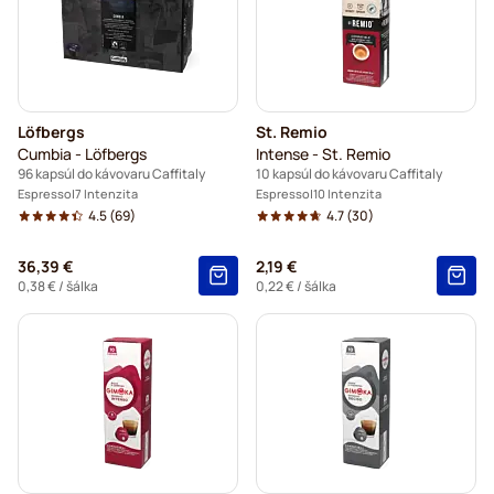
Löfbergs
St. Remio
Cumbia - Löfbergs
Intense - St. Remio
96 kapsúl do kávovaru Caffitaly
10 kapsúl do kávovaru Caffitaly
Espresso
7 Intenzita
Espresso
10 Intenzita
4.5
(69)
4.7
(30)
36,39 €
2,19 €
0,38 €
/ šálka
0,22 €
/ šálka