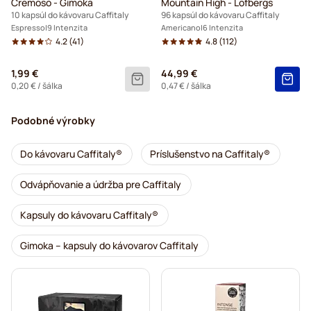
Cremoso - Gimoka
Mountain High - Löfbergs
10 kapsúl do kávovaru Caffitaly
96 kapsúl do kávovaru Caffitaly
Espresso
9 Intenzita
Americano
6 Intenzita
4.2
(41)
4.8
(112)
1,99 €
44,99 €
0,20 €
/ šálka
0,47 €
/ šálka
Podobné výrobky
Do kávovaru Caffitaly®
Príslušenstvo na Caffitaly®
Odvápňovanie a údržba pre Caffitaly
Kapsuly do kávovaru Caffitaly®
Gimoka – kapsuly do kávovarov Caffitaly