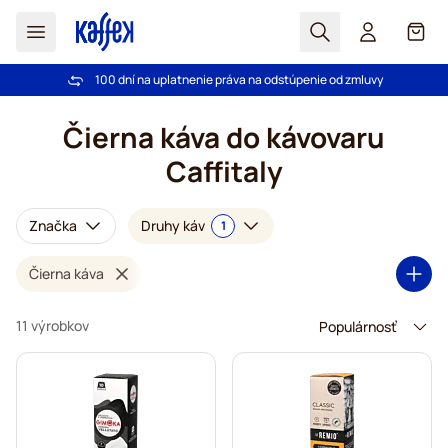
Hľadať
Košík
100 dní na uplatnenie práva na odstúpenie od zmluvy
Pri objednávke nad 49,00 € doprava zdarma
Skip to Content
Čierna káva do kávovaru
Caffitaly
Značka
Druhy káv
1
Čierna káva
11 výrobkov