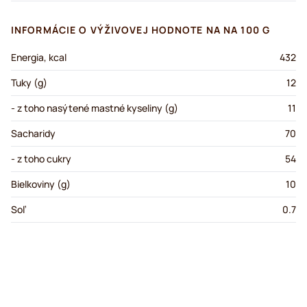
INFORMÁCIE O VÝŽIVOVEJ HODNOTE NA NA 100 G
Energia, kcal
432
Tuky (g)
12
- z toho nasýtené mastné kyseliny (g)
11
Sacharidy
70
- z toho cukry
54
Bielkoviny (g)
10
Soľ
0.7