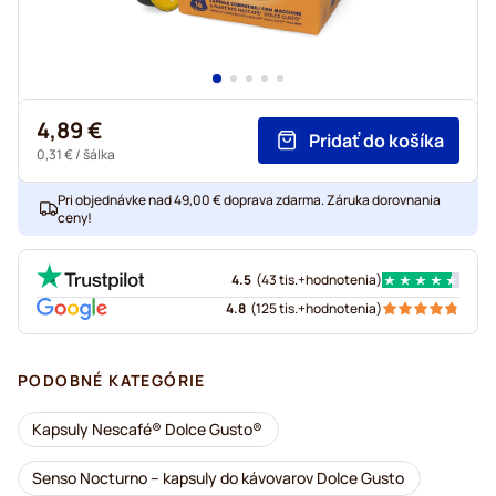
4,89 €
Pridať do košíka
0,31 €
/ šálka
Pri objednávke nad 49,00 € doprava zdarma. Záruka dorovnania
ceny!
4.5
(
43 tis.+
hodnotenia
)
4.8
(
125 tis.+
hodnotenia
)
PODOBNÉ KATEGÓRIE
Kapsuly Nescafé® Dolce Gusto®
Senso Nocturno – kapsuly do kávovarov Dolce Gusto