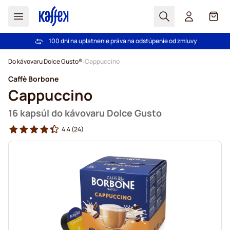
Hľadať
Košík
100 dní na uplatnenie práva na odstúpenie od zmluvy
Pri objednávke nad 49,00 € doprava zdarma
Skip to Content
Do kávovaru Dolce Gusto®
Cappuccino
Caffè Borbone
Cappuccino
16 kapsúl do kávovaru Dolce Gusto
4.4
(24)