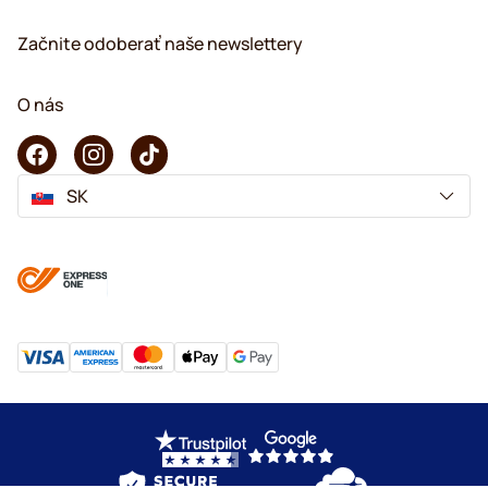
Začnite odoberať naše newslettery
O nás
SK