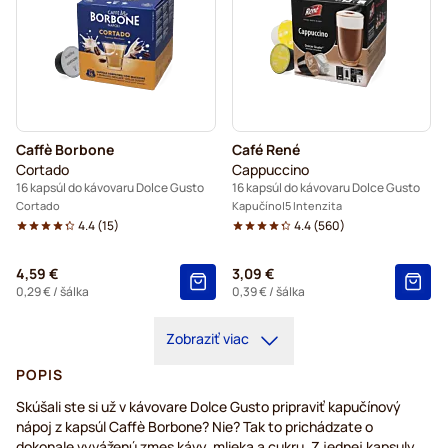
Caffè Borbone
Café René
Cortado
Cappuccino
16 kapsúl do kávovaru Dolce Gusto
16 kapsúl do kávovaru Dolce Gusto
Cortado
Kapučíno
5 Intenzita
4.4
(
15
)
4.4
(
560
)
4,59 €
3,09 €
0,29 €
/ šálka
0,39 €
/ šálka
Zobraziť viac
POPIS
Skúšali ste si už v kávovare Dolce Gusto pripraviť kapučínový
nápoj z kapsúl Caffè Borbone? Nie? Tak to prichádzate o
dokonale vyváženú zmes kávy, mlieka a cukru. Z jednej kapsuly