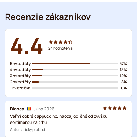
Recenzie zákazníkov
4.4
24
hodnotenia
5 hviezdičky
67%
4 hviezdičky
13%
3 hviezdičky
12%
2 hviezdičky
8%
1 hviezdička
0%
Bianca
Júna 2026
Veľmi dobré cappuccino, naozaj odlišné od zvyšku
sortimentu na trhu
Automatický preklad