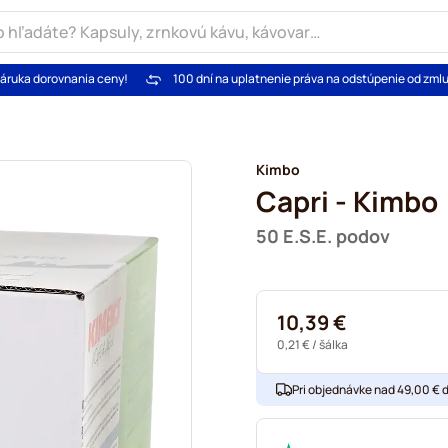
áruka dorovnania ceny!
100 dní na uplatnenie práva na odstúpenie od zml
Kimbo
Capri - Kimbo
50 E.S.E. podov
10,39 €
0,21 €
/ šálka
Pri objednávke nad 49,00 € 