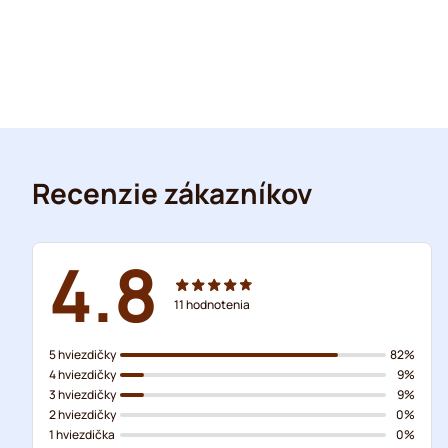
Recenzie zákazníkov
4.8
11
hodnotenia
5 hviezdičky
82%
4 hviezdičky
9%
3 hviezdičky
9%
2 hviezdičky
0%
1 hviezdička
0%