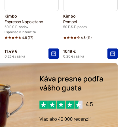
Kimbo
Kimbo
Espresso Napoletano
Pompei
50 E.S.E. podov
50 E.S.E. podov
Espresso
8 Intenzita
4.8
(
17
)
4.8
(
11
)
11,49 €
10,19 €
0,23 €
/ šálka
0,20 €
/ šálka