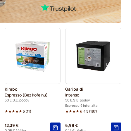
Kimbo
Garibaldi
Espresso (Bez kofeínu)
Intenso
50 E.S.E. podov
50 E.S.E. podov
Espresso
9 Intenzita
5
(
11
)
4.5
(
187
)
12,39 €
6,99 €
0,25 €
/ šálka
0,14 €
/ šálka