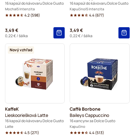
16 kapsúl do kávovaru Dolce Gusto
16 kapsúl do kávovaru Dolce Gusto
Mocha
5 Intenzita
Kapučíno
5 Intenzita
4.2
(
598
)
4.4
(
677
)
3,49 €
3,49 €
0,22 €
/ šálka
0,22 €
/ šálka
Nový vzhľad
KaffeK
Caffè Borbone
Lieskooriešková Latte
Baileys Cappuccino
16 kapsúl do kávovaru Dolce Gusto
16 капсули за Dolce Gusto
Latte
Kapučíno
4.5
(
271
)
4.4
(
513
)