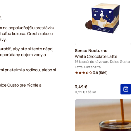
Café René – kávové kapsuly
Caffè Borbone do kávovaro
.
m na popoludňajšiu prestávku
Dolce Vita – kapsuly do káv
ríchuťou kokosu. Orech kokosu
ávy.
Gimoka – kapsuly do kávova
robiť, aby ste si tento nápoj
Senso Nocturno
Starbucks® – kapsuly do ká
ť odporúčaný objem vody a
White Chocolate Latte
16 kapsúl do kávovaru Dolce Gusto
Kaffekapslen – kapsuly do 
Latte
4 Intenzita
i priateľmi a rodinou, alebo si
3.8
(
589
)
Starbucks® Grande – kapsul
lce Gusto pre rýchle a
3,49 €
0,22 €
/ šálka