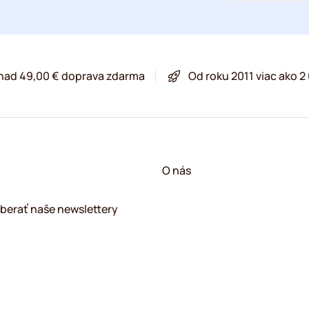
 nad 49,00 € doprava zdarma
Od roku 2011 viac ako 
O nás
berať naše newslettery