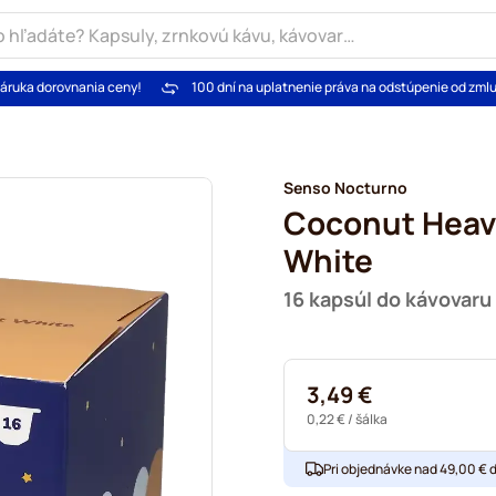
áruka dorovnania ceny!
100 dní na uplatnenie práva na odstúpenie od zml
Senso Nocturno
Coconut Heav
White
16 kapsúl do kávovaru
3,49 €
0,22 €
/ šálka
Pri objednávke nad 49,00 € 