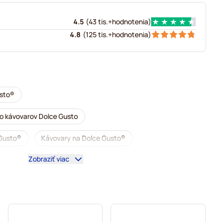
4.5
(
43 tis.+
hodnotenia
)
4.8
(
125 tis.+
hodnotenia
)
usto®
o kávovarov Dolce Gusto
 Gusto®
Kávovary na Dolce Gusto®
Zobraziť viac
to®
Bezkofeínová káva do kávovarov Dolce Gusto
 Dolce Gusto
 do kávovarov Dolce Gusto