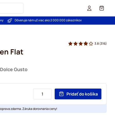
Košík
uvy
Dôveruje nám už viac ako 2 000 000 zákazníkov
3.8
(316)
en Flat
 Dolce Gusto
Pridať do košíka
doprava zdarma. Záruka dorovnania ceny!