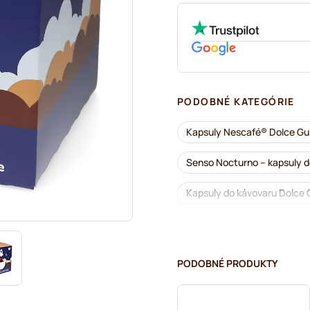
PODOBNÉ KATEGÓRIE
Kapsuly Nescafé® Dolce G
Senso Nocturno – kapsuly d
Kapsuly do kávovaru Dolce
Príslušenstvo na Dolce Gus
Odvápňovanie a údržba pre
PODOBNÉ PRODUKTY
Segafredo – kávové kapsuly