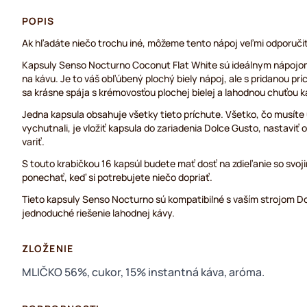
POPIS
Ak hľadáte niečo trochu iné, môžeme tento nápoj veľmi odporučiť
Kapsuly Senso Nocturno Coconut Flat White sú ideálnym nápojo
na kávu. Je to váš obľúbený plochý biely nápoj, ale s pridanou p
sa krásne spája s krémovosťou plochej bielej a lahodnou chuťou k
Jedna kapsula obsahuje všetky tieto príchute. Všetko, čo musíte u
vychutnali, je vložiť kapsula do zariadenia Dolce Gusto, nastavi
variť.
S touto krabičkou 16 kapsúl budete mať dosť na zdieľanie so svojim
ponechať, keď si potrebujete niečo dopriať.
Tieto kapsuly Senso Nocturno sú kompatibilné s vaším strojom Do
jednoduché riešenie lahodnej kávy.
ZLOŽENIE
MLIČKO 56%, cukor, 15% instantná káva, aróma.