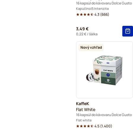
16 kapsúl do kávovaru Dolce Gusto
Kapučíno
5 Intenzita
4.3
(
666
)
3,49 €
0,22 €
/ šálka
Nový vzhľad
KaffeK
Flat White
16 kapsúl do kávovaru Dolce Gusto
Flat white
4.5
(
1.400
)