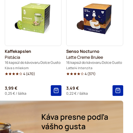
 do kávovarov Dolce Gusto
v Dolce Gusto
ovarov Dolce Gusto
rov Dolce Gusto
Do kávovaru Dolce Gusto®
Kaffekapslen
Senso Nocturno
vovarov Dolce Gusto
Pistácia
Latte Creme Brulee
16 kapsúl do kávovaru Dolce Gusto
16 kapsúl do kávovaru Dolce Gusto
kávovarov Dolce Gusto
Káva s mliekom
Latte
4 Intenzita
4
(
470
)
4
(
371
)
y do kávovarov Dolce Gusto
3,99 €
3,49 €
0,25 €
/ šálka
0,22 €
/ šálka