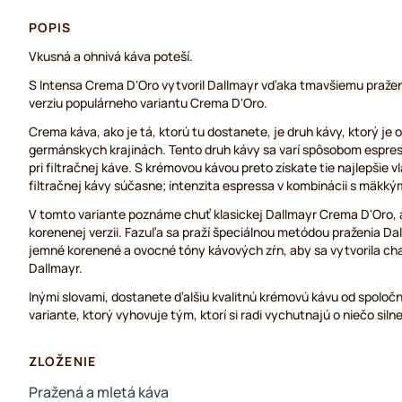
POPIS
Vkusná a ohnivá káva poteší.
S Intensa Crema D'Oro vytvoril Dallmayr vďaka tmavšiemu praženi
verziu populárneho variantu Crema D'Oro.
Crema káva, ako je tá, ktorú tu dostanete, je druh kávy, ktorý je
germánskych krajinách. Tento druh kávy sa varí spôsobom espres
pri filtračnej káve. S krémovou kávou preto získate tie najlepšie v
filtračnej kávy súčasne; intenzita espressa v kombinácii s mäkkým
V tomto variante poznáme chuť klasickej Dallmayr Crema D'Oro, al
korenenej verzii. Fazuľa sa praží špeciálnou metódou praženia Da
jemné korenené a ovocné tóny kávových zŕn, aby sa vytvorila cha
Dallmayr.
Inými slovami, dostanete ďalšiu kvalitnú krémovú kávu od spoločno
variante, ktorý vyhovuje tým, ktorí si radi vychutnajú o niečo silne
ZLOŽENIE
Pražená a mletá káva