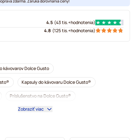
doprava zdarma. Záruka dorovnania ceny!
4.5
(
43 tis.+
hodnotenia
)
4.8
(
125 tis.+
hodnotenia
)
o kávovarov Dolce Gusto
usto®
Kapsuly do kávovaru Dolce Gusto®
Príslušenstvo na Dolce Gusto®
Zobraziť viac
arov Dolce Gusto
 Dolce Gusto
 do kávovarov Dolce Gusto