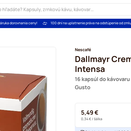
áruka dorovnania ceny!
100 dní na uplatnenie práva na odstúpenie od zml
Nescafé
Dallmayr Crem
Intensa
16 kapsúl do kávovar
Gusto
5,49 €
0,34 €
/ šálka