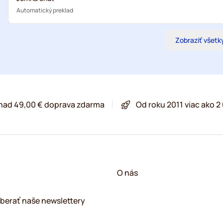
Automatický preklad
Zobraziť všetk
 nad 49,00 € doprava zdarma
Od roku 2011 viac ako 
O nás
berať naše newslettery