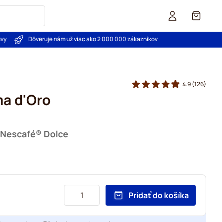
Košík
uvy
Dôveruje nám už viac ako 2 000 000 zákazníkov
4.9
(126)
a d'Oro
u Nescafé® Dolce
Pridať do košíka