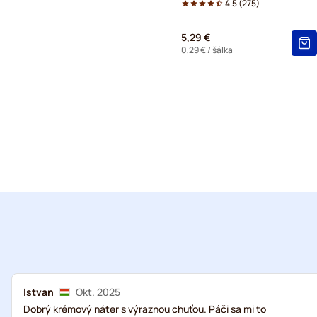
4.5
(
275
)
5,29 €
0,29 €
/ šálka
Istvan
Okt. 2025
Dobrý krémový náter s výraznou chuťou. Páči sa mi to