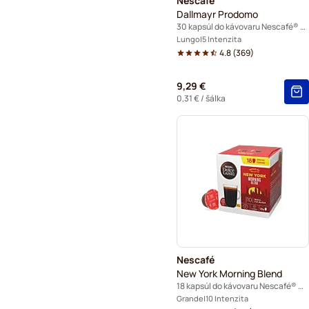
Nescafé
Dallmayr Prodomo
30 kapsúl do kávovaru Nescafé® Dolce Gusto
Lungo
5 Intenzita
4.8
(
369
)
9,29 €
0,31 €
/ šálka
Nescafé
New York Morning Blend
18 kapsúl do kávovaru Nescafé® Dolce Gusto
Grande
10 Intenzita