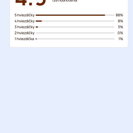
126
hodnotenia
5 hviezdičky
88%
4 hviezdičky
8%
3 hviezdičky
3%
2 hviezdičky
0%
1 hviezdička
1%