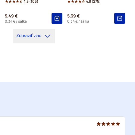
4.8
(
105
)
4.8
(
275
)
5,49 €
5,39 €
0,34 €
/ šálka
0,34 €
/ šálka
Zobraziť viac