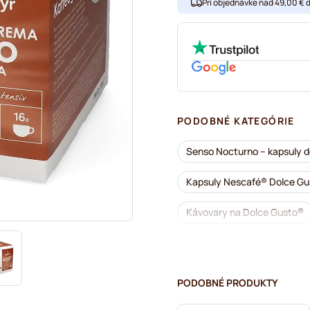
Pri objednávke nad 49,00 € 
PODOBNÉ KATEGÓRIE
Senso Nocturno – kapsuly d
Kapsuly Nescafé® Dolce G
Kávovary na Dolce Gusto®
Bezkofeínová káva do kávov
Odvápňovanie a údržba pre
PODOBNÉ PRODUKTY
Segafredo – kávové kapsuly