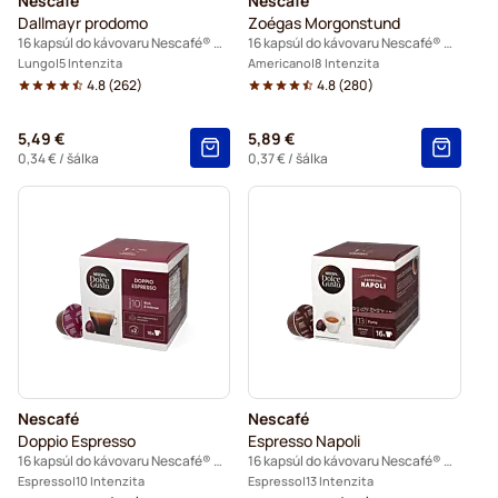
Nescafé
Nescafé
Dallmayr prodomo
Zoégas Morgonstund
16 kapsúl do kávovaru Nescafé® Dolce Gusto
16 kapsúl do kávovaru Nescafé® Dolce Gusto
Lungo
5 Intenzita
Americano
8 Intenzita
4.8
(
262
)
4.8
(
280
)
5,49 €
5,89 €
0,34 €
/ šálka
0,37 €
/ šálka
Nescafé
Nescafé
Doppio Espresso
Espresso Napoli
16 kapsúl do kávovaru Nescafé® Dolce Gusto
16 kapsúl do kávovaru Nescafé® Dolce Gusto
Espresso
10 Intenzita
Espresso
13 Intenzita