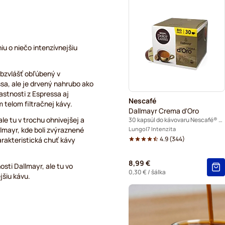
Café René – kávové kapsuly
Caffè Borbone do kávovaro
u o niečo intenzívnejšiu
Dolce Vita – kapsuly do káv
 obzvlášť obľúbený v
sa, ale je drvený nahrubo ako
Gimoka – kapsuly do kávova
lastnosti z Espressa aj
Nescafé
 telom filtračnej kávy.
Starbucks® – kapsuly do ká
Dallmayr Crema d'Oro
e tu v trochu ohnivejšej a
30 kapsúl do kávovaru Nescafé® Dolce Gusto
Kaffekapslen – kapsuly do 
llmayr, kde boli zvýraznené
Lungo
7 Intenzita
4.9
(
344
)
rakteristická chuť kávy
Starbucks® Grande – kapsul
8,99 €
sti Dallmayr, ale tu vo
0,30 €
/ šálka
jšiu kávu.