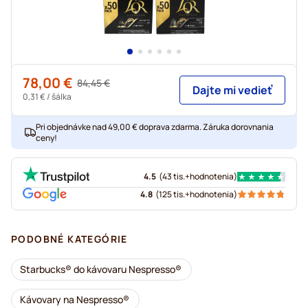
78,00 €
Regular Price
84,45 €
Dajte mi vedieť
As low as
0,31 €
/ šálka
Pri objednávke nad 49,00 € doprava zdarma. Záruka dorovnania
ceny!
4.5
(
43 tis.+
hodnotenia
)
4.8
(
125 tis.+
hodnotenia
)
PODOBNÉ KATEGÓRIE
Starbucks® do kávovaru Nespresso®
Kávovary na Nespresso®