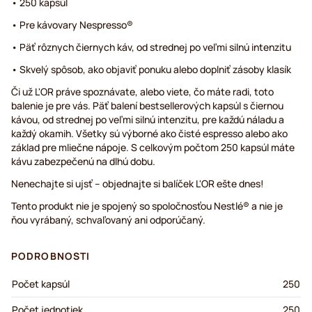
• 250 kapsúl
• Pre kávovary Nespresso®
• Päť rôznych čiernych káv, od strednej po veľmi silnú intenzitu
• Skvelý spôsob, ako objaviť ponuku alebo doplniť zásoby klasík
Či už L'OR práve spoznávate, alebo viete, čo máte radi, toto
balenie je pre vás. Päť balení bestsellerových kapsúl s čiernou
kávou, od strednej po veľmi silnú intenzitu, pre každú náladu a
každý okamih. Všetky sú výborné ako čisté espresso alebo ako
základ pre mliečne nápoje. S celkovým počtom 250 kapsúl máte
kávu zabezpečenú na dlhú dobu.
Nenechajte si ujsť – objednajte si balíček L'OR ešte dnes!
Tento produkt nie je spojený so spoločnosťou Nestlé® a nie je
ňou vyrábaný, schvaľovaný ani odporúčaný.
PODROBNOSTI
Počet kapsúl
250
Počet jednotiek
250