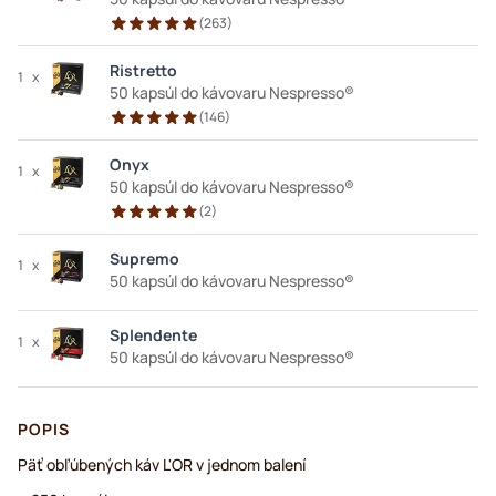
(
263
)
Ristretto
1
x
50 kapsúl do kávovaru Nespresso®
(
146
)
Onyx
1
x
50 kapsúl do kávovaru Nespresso®
(
2
)
Supremo
1
x
50 kapsúl do kávovaru Nespresso®
Splendente
1
x
50 kapsúl do kávovaru Nespresso®
POPIS
Päť obľúbených káv L'OR v jednom balení