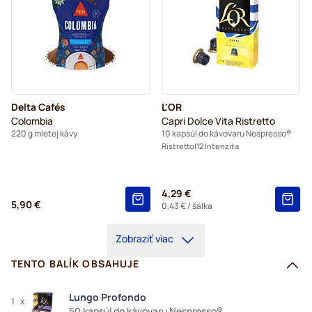
Delta Cafés
L'OR
Colombia
Capri Dolce Vita Ristretto
220 g mletej kávy
10 kapsúl do kávovaru Nespresso®
Ristretto
12 Intenzita
4,29 €
5,90 €
0,43 €
/ šálka
Zobraziť viac
TENTO BALÍK OBSAHUJE
Lungo Profondo
1
x
50 kapsúl do kávovaru Nespresso®