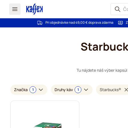
Pri objednávke nad 49,00 € doprava zdarma
Z
Skip to Content
Starbuck
Tu nájdete náš výber kapsúl
Značka
Druhy káv
Starbucks®
1
1