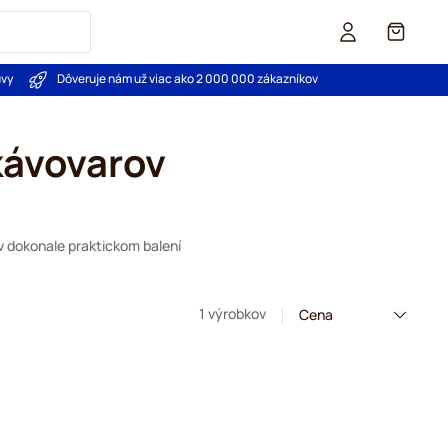
Košík
uvy
Dôveruje nám už viac ako 2 000 000 zákazníkov
kávovarov
v dokonale praktickom balení
1 výrobkov