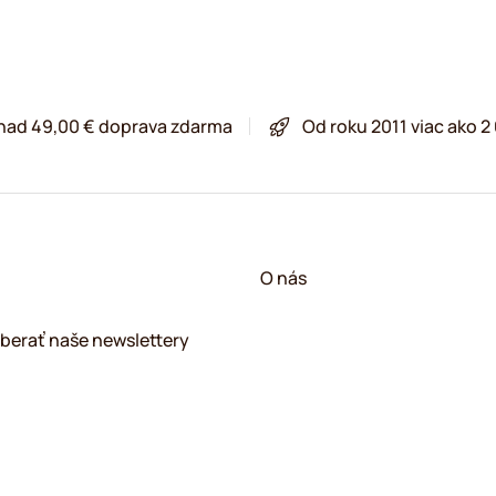
 nad 49,00 € doprava zdarma
Od roku 2011 viac ako 
O nás
berať naše newslettery