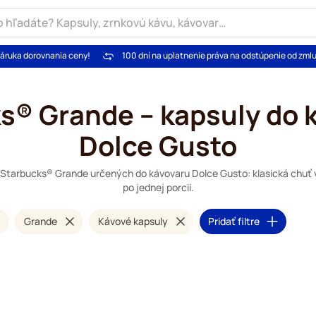
áruka dorovnania ceny!
100 dní na uplatnenie práva na odstúpenie od zml
s® Grande – kapsuly do 
Dolce Gusto
 Starbucks® Grande určených do kávovaru Dolce Gusto: klasická chuť 
po jednej porcii.
Grande
Kávové kapsuly
Pridať filtre