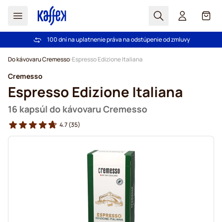
Hľadať
Košík
100 dní na uplatnenie práva na odstúpenie od zmluvy
Pri objednávke nad 49,00 € doprava zdarma
Skip to Content
Do kávovaru Cremesso
Espresso Edizione Italiana
Cremesso
Espresso Edizione Italiana
16 kapsúl do kávovaru Cremesso
4.7
(35)