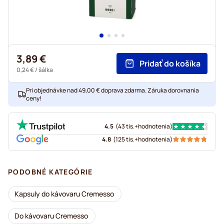
3,89 €
Pridať do košíka
0,24 €
/ šálka
Pri objednávke nad 49,00 € doprava zdarma. Záruka dorovnania
ceny!
4.5
(
43 tis.+
hodnotenia
)
4.8
(
125 tis.+
hodnotenia
)
PODOBNÉ KATEGÓRIE
Kapsuly do kávovaru Cremesso
Do kávovaru Cremesso