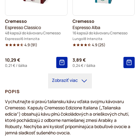
Cremesso
Cremesso
Espresso Classico
Espresso Alba
48 kapsúl do kávovaru Cremesso
16 kapsúl do kávovaru Cremesso
Espresso
6 Intenzita
Lungo
8 Intenzita
4.9
(
91
)
4.9
(
25
)
10,29 €
3,89 €
0,21 €
/ šálka
0,24 €
/ šálka
Zobraziť viac
POPIS
Vychutnajte si pravú taliansku kávu vďaka svojmu kávovaru
Cremesso. Kapsuly Cremesso Edizione Italiana („Talianska
edícia“) obsahujú kávu plnú čokoládových a orieškových chutí,
ktoré pochádzajú z odborne namiešanej zmesi Arabiky a
Robusty. Nechýba ani kyslosť pripomínajúca bobuľové ovocie a
jemná sladkosť sušeného ovocia.