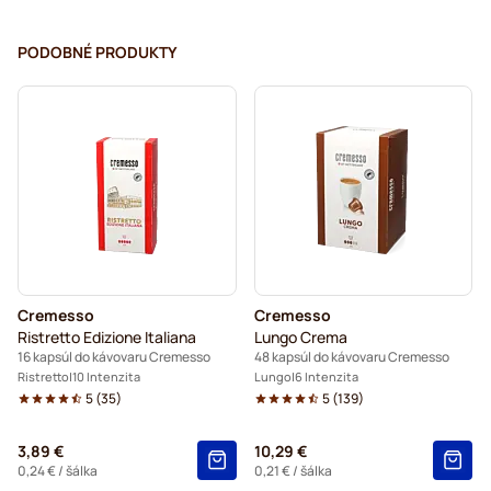
PODOBNÉ PRODUKTY
Cremesso
Cremesso
Ristretto Edizione Italiana
Lungo Crema
16 kapsúl do kávovaru Cremesso
48 kapsúl do kávovaru Cremesso
Ristretto
10 Intenzita
Lungo
6 Intenzita
5
(
35
)
5
(
139
)
3,89 €
10,29 €
0,24 €
/ šálka
0,21 €
/ šálka