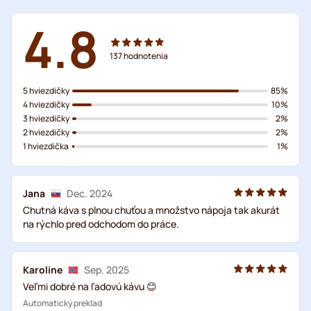
4.8
137
hodnotenia
5 hviezdičky
85%
4 hviezdičky
10%
3 hviezdičky
2%
2 hviezdičky
2%
1 hviezdička
1%
Jana
Dec. 2024
Chutná káva s plnou chuťou a množstvo nápoja tak akurát
na rýchlo pred odchodom do práce.
Karoline
Sep. 2025
Veľmi dobré na ľadovú kávu 😊
Automatický preklad