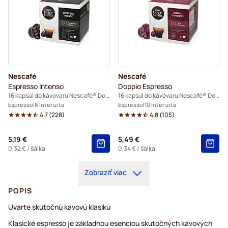
Nescafé
Nescafé
Espresso Intenso
Doppio Espresso
16 kapsúl do kávovaru Nescafé® Dolce Gusto
16 kapsúl do kávovaru Nescafé® Dolce Gusto
Espresso
8 Intenzita
Espresso
10 Intenzita
4.7
(
228
)
4.8
(
105
)
5,19 €
5,49 €
0,32 €
/ šálka
0,34 €
/ šálka
Zobraziť viac
POPIS
Uvarte skutočnú kávovú klasiku
Klasické espresso je základnou esenciou skutočných kávových