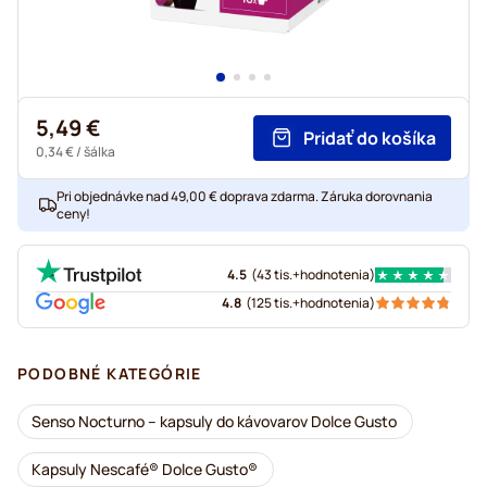
5,49 €
Pridať do košíka
0,34 €
/ šálka
Pri objednávke nad 49,00 € doprava zdarma. Záruka dorovnania
ceny!
4.5
(
43 tis.+
hodnotenia
)
4.8
(
125 tis.+
hodnotenia
)
PODOBNÉ KATEGÓRIE
Senso Nocturno – kapsuly do kávovarov Dolce Gusto
Kapsuly Nescafé® Dolce Gusto®