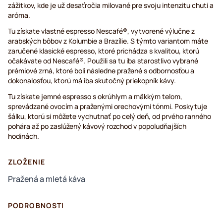
zážitkov, kde je už desaťročia milované pre svoju intenzitu chuti a
aróma.
Tu získate vlastné espresso Nescafé®, vytvorené výlučne z
arabských bôbov z Kolumbie a Brazílie. S týmto variantom máte
zaručené klasické espresso, ktoré prichádza s kvalitou, ktorú
očakávate od Nescafé®. Použili sa tu iba starostlivo vybrané
prémiové zrná, ktoré boli následne pražené s odbornosťou a
dokonalosťou, ktorú má iba skutočný priekopník kávy.
Tu získate jemné espresso s okrúhlym a mäkkým telom,
sprevádzané ovocím a praženými orechovými tónmi. Poskytuje
šálku, ktorú si môžete vychutnať po celý deň, od prvého ranného
pohára až po zaslúžený kávový rozchod v popoludňajších
hodinách.
ZLOŽENIE
Pražená a mletá káva
PODROBNOSTI