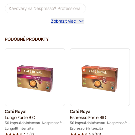
Kávovary na Nespresso® Professional
Zobraziť viac
Príslušenstvo na Nespresso® Professional
Bezkofeínová káva do kávovarov Nespresso® Pro
PODOBNÉ PRODUKTY
Odvápňovanie a údržba pre Nespresso® Pro
Kapsuly do kávovaru Nespresso® Pro
Gimoka – kapsuly do kávovarov Nespresso® Pro
Kapsuly do kávovarov Nespresso® Pro
Do kávovaru Nespresso® Professional
Café Royal
Café Royal
Kaffekapslen do Nespresso® Professional
Lungo Forte BIO
Espresso Forte BIO
50 kapsúl do kávovaru Nespresso® Pro
50 kapsúl do kávovaru Nespresso® Pro
Lungo
8 Intenzita
Espresso
9 Intenzita
4.3
(
7
)
4.6
(
10
)