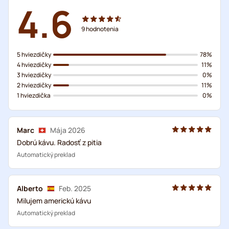
4.6
9
hodnotenia
5 hviezdičky
78%
4 hviezdičky
11%
3 hviezdičky
0%
2 hviezdičky
11%
1 hviezdička
0%
Marc
Mája 2026
Dobrú kávu. Radosť z pitia
Automatický preklad
Alberto
Feb. 2025
Milujem americkú kávu
Automatický preklad