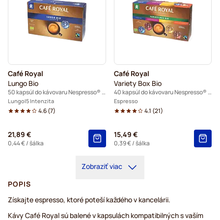
Café Royal
Café Royal
Lungo Bio
Variety Box Bio
50 kapsúl do kávovaru Nespresso® Pro
40 kapsúl do kávovaru Nespresso® Pro
Lungo
5 Intenzita
Espresso
4.6
(
7
)
4.1
(
21
)
21,89 €
15,49 €
0,44 €
/ šálka
0,39 €
/ šálka
Zobraziť viac
POPIS
Získajte espresso, ktoré poteší každého v kancelárii.
Kávy Café Royal sú balené v kapsulách kompatibilných s vaším