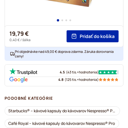
19,79 €
Pridať do košíka
0,40 €
/ šálka
Pri objednávke nad 49,00 € doprava zdarma. Záruka dorovnania
ceny!
4.5
(
43 tis.+
hodnotenia
)
4.8
(
125 tis.+
hodnotenia
)
PODOBNÉ KATEGÓRIE
Starbucks® – kávové kapsuly do kávovarov Nespresso® Pro
Café Royal – kávové kapsuly do kávovarov Nespresso® Pro