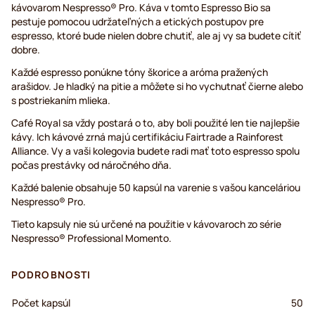
kávovarom Nespresso® Pro. Káva v tomto Espresso Bio sa
pestuje pomocou udržateľných a etických postupov pre
espresso, ktoré bude nielen dobre chutiť, ale aj vy sa budete cítiť
dobre.
Každé espresso ponúkne tóny škorice a aróma pražených
arašidov. Je hladký na pitie a môžete si ho vychutnať čierne alebo
s postriekaním mlieka.
Café Royal sa vždy postará o to, aby boli použité len tie najlepšie
kávy. Ich kávové zrná majú certifikáciu Fairtrade a Rainforest
Alliance. Vy a vaši kolegovia budete radi mať toto espresso spolu
počas prestávky od náročného dňa.
Každé balenie obsahuje 50 kapsúl na varenie s vašou kanceláriou
Nespresso® Pro.
Tieto kapsuly nie sú určené na použitie v kávovaroch zo série
Nespresso® Professional Momento.
PODROBNOSTI
Počet kapsúl
50