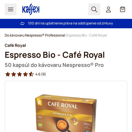
Hľadať
Košík
100 dní na uplatnenie práva na odstúpenie od zmluvy
Pri objednávke nad 49,00 € doprava zdarma
Skip to Content
Do kávovaru Nespresso® Professional
Espresso Bio - Café Royal
Café Royal
Espresso Bio - Café Royal
50 kapsúl do kávovaru Nespresso® Pro
4.6
(9)