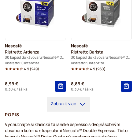
Nescafé
Nescafé
Ristretto Ardenza
Ristretto Barista
30 kapsúl do kávovaru Nescafé® Dolce Gusto
30 kapsúl do kávovaru Nescafé® Dolce Gusto
Ristretto
10 Intenzita
Ristretto
9 Intenzita
4.9
(
249
)
4.9
(
260
)
8,99 €
8,89 €
0,30 €
/ šálka
0,30 €
/ šálka
Zobraziť viac
POPIS
Vychutnajte si klasické talianske espresso s dvojnásobným
obsahom kofeínu s kapsulami Nescafé® Double Espresso. Tieto
kapsuly Nescafé® Dolce Gusto sú vyrobené so skutočnou