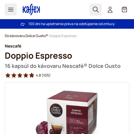
Hľadať
Košík
100 dní na uplatnenie práva na odstúpenie od zmluvy
Pri objednávke nad 49,00 € doprava zdarma
Skip to Content
Do kávovaru Dolce Gusto®
Doppio Espresso
Nescafé
Doppio Espresso
16 kapsúl do kávovaru Nescafé® Dolce Gusto
4.8
(105)