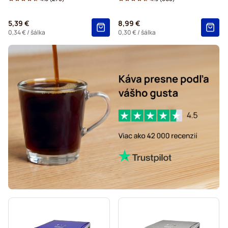
Do kávovaru Dolce Gusto®
5,39 €
8,99 €
Starbucks® – kapsuly do kávovarov Dolce Gusto
0,34 €
/ šálka
0,30 €
/ šálka
Kaffekapslen – kapsuly do kávovarov Dolce Gusto
Starbucks® Grande – kapsuly do kávovarov Dolce Gusto