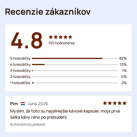
Recenzie zákazníkov
4.8
105
hodnotenia
5 hviezdičky
82%
4 hviezdičky
15%
3 hviezdičky
1%
2 hviezdičky
0%
1 hviezdička
2%
Pim
Júna 2026
Myslím, že toto sú najsilnejšie kávové kapsule: moja prvá
šálka kávy ráno po prebudení.
Automatický preklad