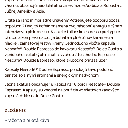
vášňou; obsahujú neodolateľnú zmes fazule Arabica a Robusta z
Južnej Ameriky a Ázie.
Cítite sa ráno mimoriadne unavení? Potrebujete podporu počas
popoludní? Dvojitý kofeín znamená dvojnásobnú energiu s týmto
intenzívnym pick-me-up. Klasické talianske espresso prekypuje
chuťou a komplexnosťou, je bohaté a plné tónov karamelu a
hladkej, zamatovej vrstvy krémy. Jednoducho vložte kapsula
Nescafé® Double Espresso do kávovaru Nescafé® Dolce Gusto a
v priebehu niekoľkých minút si vychutnáte lahodné Espresso
Nescafé® Double Espresso, ktoré skutočne prináša úder.
Kapsuly Nescafé® Double Espresso ponúkajú kávu podobnú
bariste so silnými arómami a energickým nádychom.
Jedna škatuľa obsahuje 16 kapsúl na 16 porcií Nescafé® Double
Espresso. Kapsuly sú vhodné na použitie vo všetkých kávových
kapsulách Nescafe Dolce Gusto.
ZLOŽENIE
Pražená a mletá káva