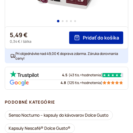
5,49 €
Pridať do košíka
0,34 €
/ šálka
Pri objednávke nad 49,00 € doprava zdarma. Záruka dorovnania
ceny!
4.5
(
43 tis.+
hodnotenia
)
4.8
(
125 tis.+
hodnotenia
)
PODOBNÉ KATEGÓRIE
Senso Nocturno – kapsuly do kávovarov Dolce Gusto
Kapsuly Nescafé® Dolce Gusto®