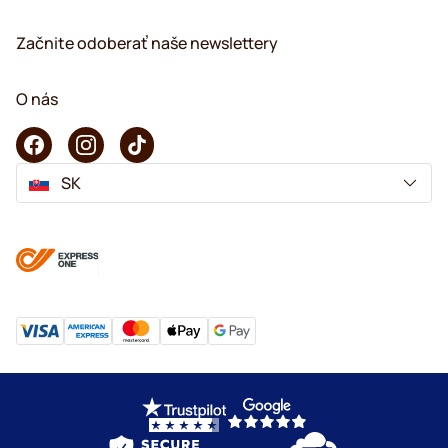
Začnite odoberať naše newslettery
O nás
SK