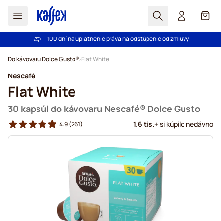
Hľadať
Košík
Dôveruje nám už viac ako 2 000 000 zákazníkov
Pri objednávke nad 49,00 € doprava zdarma
100 dní na uplatnenie práva na odstúpenie od zmluvy
Záruka dorovnania ceny!
Skip to Content
Do kávovaru Dolce Gusto®
Flat White
Nescafé
Flat White
30 kapsúl do kávovaru Nescafé® Dolce Gusto
1.6 tis.
+ si kúpilo nedávno
4.9
(261)