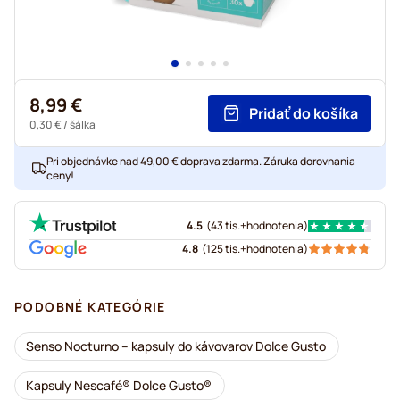
8,99 €
Pridať do košíka
0,30 €
/ šálka
Pri objednávke nad 49,00 € doprava zdarma. Záruka dorovnania
ceny!
4.5
(
43 tis.+
hodnotenia
)
4.8
(
125 tis.+
hodnotenia
)
PODOBNÉ KATEGÓRIE
Senso Nocturno – kapsuly do kávovarov Dolce Gusto
Kapsuly Nescafé® Dolce Gusto®