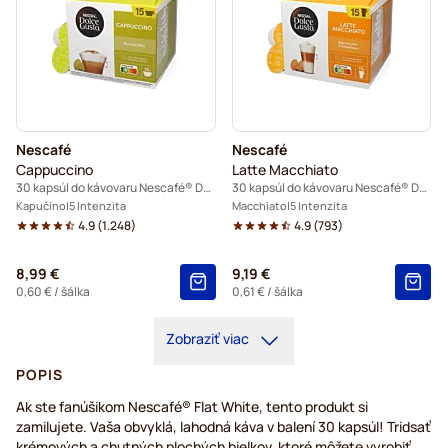
Nescafé
Nescafé
Cappuccino
Latte Macchiato
30 kapsúl do kávovaru Nescafé® Dolce Gusto
30 kapsúl do kávovaru Nescafé® Dolce Gusto
Kapučíno
5 Intenzita
Macchiato
5 Intenzita
4.9
(
1.248
)
4.9
(
793
)
8,99 €
9,19 €
0,60 €
/ šálka
0,61 €
/ šálka
Zobraziť viac
POPIS
Ak ste fanúšikom Nescafé® Flat White, tento produkt si
zamilujete. Vaša obvyklá, lahodná káva v balení 30 kapsúl! Tridsať
krémových a chutných plochých bielkov, ktoré môžete vyrobiť