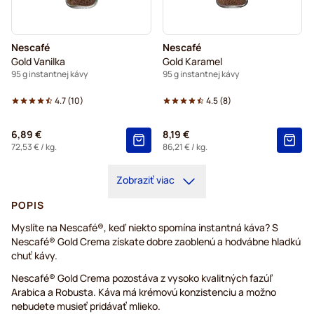
Nescafé
Nescafé
Gold Vanilka
Gold Karamel
95 g instantnej kávy
95 g instantnej kávy
4.7
(
10
)
4.5
(
8
)
6,89 €
8,19 €
72,53 €
/ kg.
86,21 €
/ kg.
Zobraziť viac
POPIS
Myslíte na Nescafé®, keď niekto spomína instantná káva? S
Nescafé® Gold Crema získate dobre zaoblenú a hodvábne hladkú
chuť kávy.
Nescafé® Gold Crema pozostáva z vysoko kvalitných fazúľ
Arabica a Robusta. Káva má krémovú konzistenciu a možno
nebudete musieť pridávať mlieko.