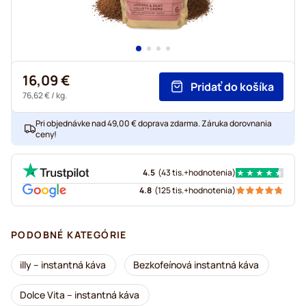
16,09 €
Pridať do košíka
76,62 €
/ kg.
Pri objednávke nad 49,00 € doprava zdarma. Záruka dorovnania
ceny!
4.5
(
43 tis.+
hodnotenia
)
4.8
(
125 tis.+
hodnotenia
)
PODOBNÉ KATEGÓRIE
illy – instantná káva
Bezkofeínová instantná káva
Dolce Vita – instantná káva