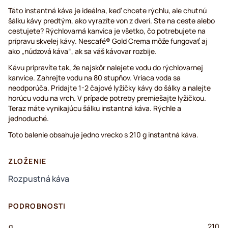
Táto instantná káva je ideálna, keď chcete rýchlu, ale chutnú
šálku kávy predtým, ako vyrazíte von z dverí. Ste na ceste alebo
cestujete? Rýchlovarná kanvica je všetko, čo potrebujete na
prípravu skvelej kávy. Nescafé® Gold Crema môže fungovať aj
ako „núdzová káva“, ak sa váš kávovar rozbije.
Kávu pripravíte tak, že najskôr nalejete vodu do rýchlovarnej
kanvice. Zahrejte vodu na 80 stupňov. Vriaca voda sa
neodporúča. Pridajte 1-2 čajové lyžičky kávy do šálky a nalejte
horúcu vodu na vrch. V prípade potreby premiešajte lyžičkou.
Teraz máte vynikajúcu šálku instantná káva. Rýchle a
jednoduché.
Toto balenie obsahuje jedno vrecko s 210 g instantná káva.
ZLOŽENIE
Rozpustná káva
PODROBNOSTI
g
210