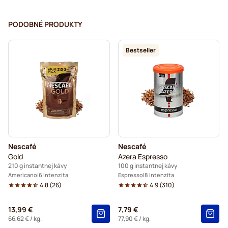
PODOBNÉ PRODUKTY
Bestseller
Nescafé
Nescafé
Gold
Azera Espresso
210 g instantnej kávy
100 g instantnej kávy
Americano
6 Intenzita
Espresso
8 Intenzita
4.8
(
26
)
4.9
(
310
)
13,99 €
7,79 €
66,62 €
/ kg.
77,90 €
/ kg.