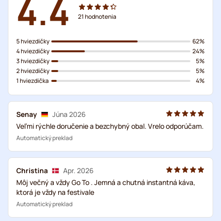
4.4
21
hodnotenia
5 hviezdičky
62%
4 hviezdičky
24%
3 hviezdičky
5%
2 hviezdičky
5%
1 hviezdička
4%
Senay
Júna 2026
Veľmi rýchle doručenie a bezchybný obal. Vrelo odporúčam.
Automatický preklad
Christina
Apr. 2026
Môj večný a vždy Go To . Jemná a chutná instantná káva,
ktorá je vždy na festivale
Automatický preklad