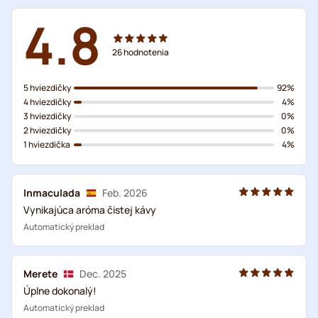
4.8
26
hodnotenia
5 hviezdičky
92%
4 hviezdičky
4%
3 hviezdičky
0%
2 hviezdičky
0%
1 hviezdička
4%
Inmaculada
Feb. 2026
Vynikajúca aróma čistej kávy
Automatický preklad
Merete
Dec. 2025
Úplne dokonalý!
Automatický preklad