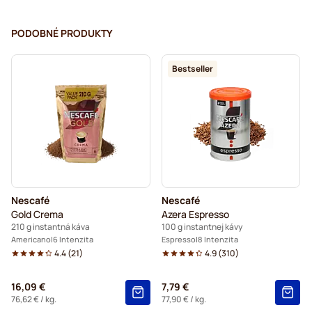
PODOBNÉ PRODUKTY
Bestseller
Nescafé
Nescafé
Gold Crema
Azera Espresso
210 g instantná káva
100 g instantnej kávy
Americano
6 Intenzita
Espresso
8 Intenzita
4.4
(
21
)
4.9
(
310
)
16,09 €
7,79 €
76,62 €
/ kg.
77,90 €
/ kg.