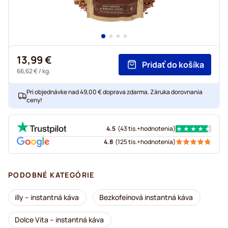
13,99 €
Pridať do košíka
66,62 €
/ kg.
Pri objednávke nad 49,00 € doprava zdarma. Záruka dorovnania
ceny!
4.5
(
43 tis.+
hodnotenia
)
4.8
(
125 tis.+
hodnotenia
)
PODOBNÉ KATEGÓRIE
illy – instantná káva
Bezkofeínová instantná káva
Dolce Vita – instantná káva