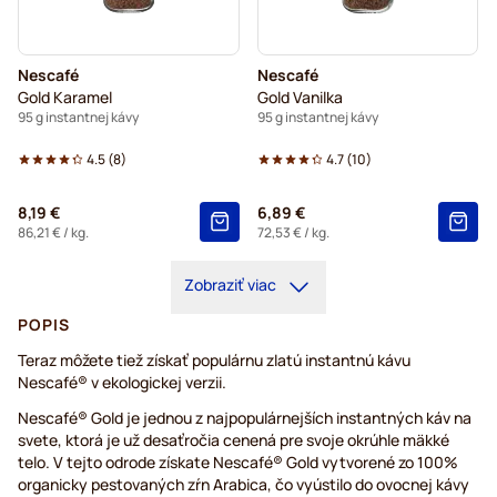
Nescafé
Nescafé
Gold Karamel
Gold Vanilka
95 g instantnej kávy
95 g instantnej kávy
4.5
(
8
)
4.7
(
10
)
8,19 €
6,89 €
86,21 €
/ kg.
72,53 €
/ kg.
Zobraziť viac
POPIS
Teraz môžete tiež získať populárnu zlatú instantnú kávu
Nescafé® v ekologickej verzii.
Nescafé® Gold je jednou z najpopulárnejších instantných káv na
svete, ktorá je už desaťročia cenená pre svoje okrúhle mäkké
telo. V tejto odrode získate Nescafé® Gold vytvorené zo 100%
organicky pestovaných zŕn Arabica, čo vyústilo do ovocnej kávy