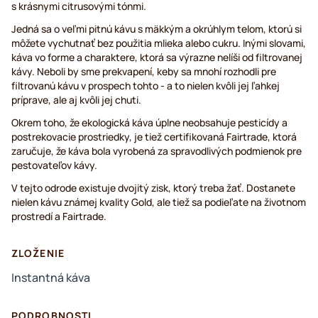
s krásnymi citrusovými tónmi.
Jedná sa o veľmi pitnú kávu s mäkkým a okrúhlym telom, ktorú si
môžete vychutnať bez použitia mlieka alebo cukru. Inými slovami,
káva vo forme a charaktere, ktorá sa výrazne nelíši od filtrovanej
kávy. Neboli by sme prekvapení, keby sa mnohí rozhodli pre
filtrovanú kávu v prospech tohto - a to nielen kvôli jej ľahkej
príprave, ale aj kvôli jej chuti.
Okrem toho, že ekologická káva úplne neobsahuje pesticídy a
postrekovacie prostriedky, je tiež certifikovaná Fairtrade, ktorá
zaručuje, že káva bola vyrobená za spravodlivých podmienok pre
pestovateľov kávy.
V tejto odrode existuje dvojitý zisk, ktorý treba žať. Dostanete
nielen kávu známej kvality Gold, ale tiež sa podieľate na životnom
prostredí a Fairtrade.
ZLOŽENIE
Instantná káva
PODROBNOSTI