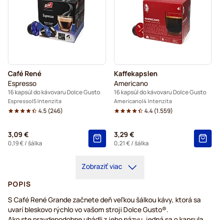
Café René
Kaffekapslen
Espresso
Americano
16 kapsúl do kávovaru Dolce Gusto
16 kapsúl do kávovaru Dolce Gusto
Espresso
5 Intenzita
Americano
4 Intenzita
4.5
(
246
)
4.4
(
1.559
)
3,09 €
3,29 €
0,19 €
/ šálka
0,21 €
/ šálka
Zobraziť viac
POPIS
S Café René Grande začnete deň veľkou šálkou kávy, ktorá sa
uvarí bleskovo rýchlo vo vašom stroji Dolce Gusto®.
Ako ste pravdepodobne uhádli z jeho názvu, jedná sa o kapsula,