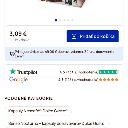
3,09 €
Pridať do košíka
0,19 €
/ šálka
Pri objednávke nad 49,00 € doprava zdarma. Záruka dorovnania
ceny!
4.5
(
43 tis.+
hodnotenia
)
4.8
(
125 tis.+
hodnotenia
)
PODOBNÉ KATEGÓRIE
Kapsuly Nescafé® Dolce Gusto®
Senso Nocturno – kapsuly do kávovarov Dolce Gusto