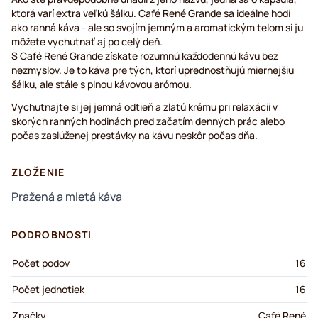
ktorá varí extra veľkú šálku. Café René Grande sa ideálne hodí
ako ranná káva - ale so svojím jemným a aromatickým telom si ju
môžete vychutnať aj po celý deň.
S Café René Grande získate rozumnú každodennú kávu bez
nezmyslov. Je to káva pre tých, ktorí uprednostňujú miernejšiu
šálku, ale stále s plnou kávovou arómou.
Vychutnajte si jej jemná odtieň a zlatú krému pri relaxácii v
skorých ranných hodinách pred začatím denných prác alebo
počas zaslúženej prestávky na kávu neskôr počas dňa.
ZLOŽENIE
Pražená a mletá káva
PODROBNOSTI
Počet podov
16
Počet jednotiek
16
Značky
Café René