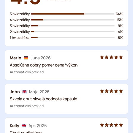
5 hviezdičky
64%
4 hviezdičky
15%
3 hviezdičky
9%
2 hviezdičky
4%
1 hviezdička
8%
Mario
Júna 2026
Absolútne dobrý pomer cena/výkon
Automatický preklad
John
Mája 2026
Skvelá chuť skvelá hodnota kapsule
Automatický preklad
Kelly
Apr. 2026
Chutí vynikajúco