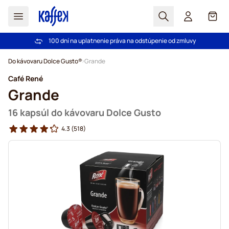
Hľadať
Košík
100 dní na uplatnenie práva na odstúpenie od zmluvy
Pri objednávke nad 49,00 € doprava zdarma
Skip to Content
Do kávovaru Dolce Gusto®
Grande
Café René
Grande
16 kapsúl do kávovaru Dolce Gusto
4.3
(518)