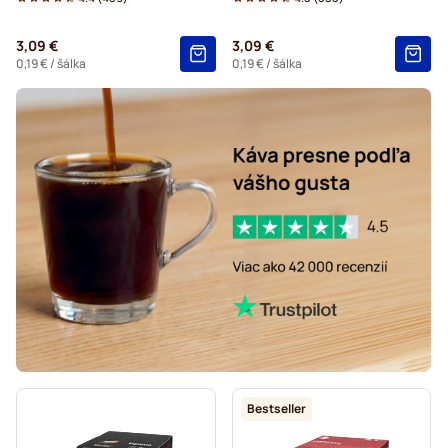
Do kávovaru Dolce Gusto®
3,09 €
3,09 €
Starbucks® – kapsuly do kávovarov Dolce Gusto
0,19 €
/ šálka
0,19 €
/ šálka
Kaffekapslen – kapsuly do kávovarov Dolce Gusto
Starbucks® Grande – kapsuly do kávovarov Dolce Gusto
Bestseller