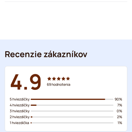
Recenzie zákazníkov
4.9
69
hodnotenia
5 hviezdičky
90%
4 hviezdičky
7%
3 hviezdičky
0%
2 hviezdičky
2%
1 hviezdička
1%