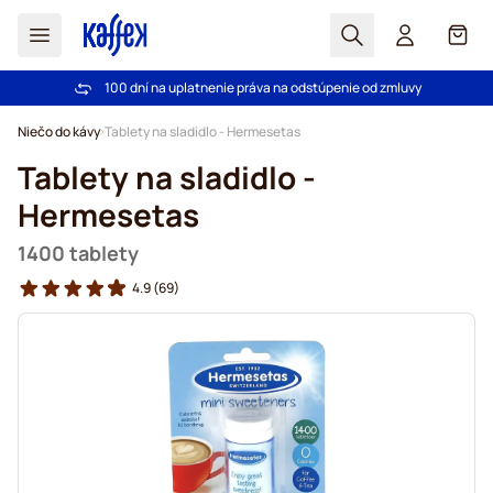
Hľadať
Košík
100 dní na uplatnenie práva na odstúpenie od zmluvy
Pri objednávke nad 49,00 € doprava zdarma
Skip to Content
Niečo do kávy
Tablety na sladidlo - Hermesetas
Tablety na sladidlo -
Hermesetas
1400 tablety
4.9
(69)