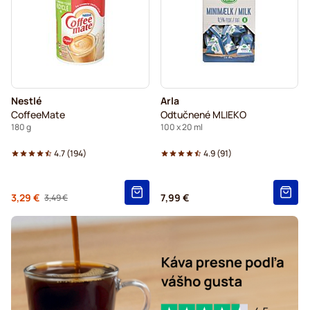
Nestlé
Arla
CoffeeMate
Odtučnené MLIEKO
180 g
100 x 20 ml
4.7
(
194
)
4.9
(
91
)
Od
3,29 €
7,99 €
3,49 €
Regular Price