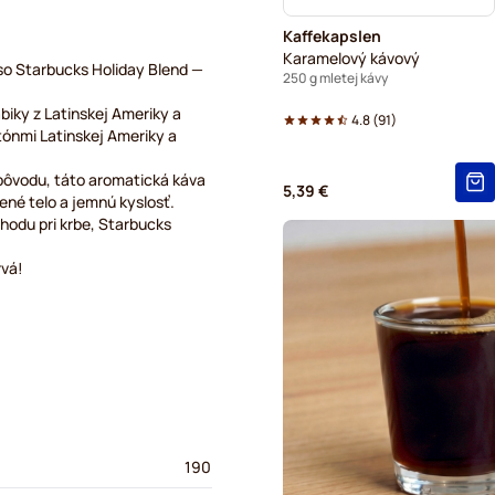
Kaffekapslen
Karamelový kávový
so Starbucks Holiday Blend —
250 g mletej kávy
iky z Latinskej Ameriky a
4.8
(
91
)
tónmi Latinskej Ameriky a
o pôvodu, táto aromatická káva
5,39 €
ené telo a jemnú kyslosť.
ohodu pri krbe, Starbucks
rvá!
190