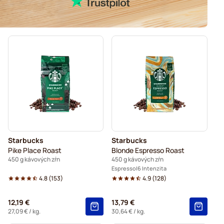
Starbucks
Starbucks
Pike Place Roast
Blonde Espresso Roast
450 g kávových zŕn
450 g kávových zŕn
Espresso
6 Intenzita
4.8
(
153
)
4.9
(
128
)
12,19 €
13,79 €
27,09 €
/ kg.
30,64 €
/ kg.