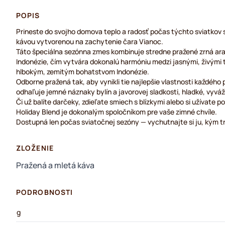
POPIS
Prineste do svojho domova teplo a radosť počas týchto sviatkov 
kávou vytvorenou na zachytenie čara Vianoc.
Táto špeciálna sezónna zmes kombinuje stredne pražené zrná arab
Indonézie, čím vytvára dokonalú harmóniu medzi jasnými, živými 
hlbokým, zemitým bohatstvom Indonézie.
Odborne pražená tak, aby vynikli tie najlepšie vlastnosti každéh
odhaľuje jemné náznaky bylín a javorovej sladkosti, hladké, vyváž
Či už balíte darčeky, zdieľate smiech s blízkymi alebo si užívate p
Holiday Blend je dokonalým spoločníkom pre vaše zimné chvíle.
Dostupná len počas sviatočnej sezóny — vychutnajte si ju, kým t
ZLOŽENIE
Pražená a mletá káva
PODROBNOSTI
g