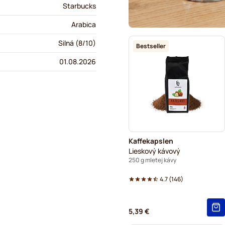
Starbucks
Arabica
Silná (8/10)
Bestseller
01.08.2026
Kaffekapslen
Lieskový kávový
250 g mletej kávy
4.7
(
146
)
5,39 €