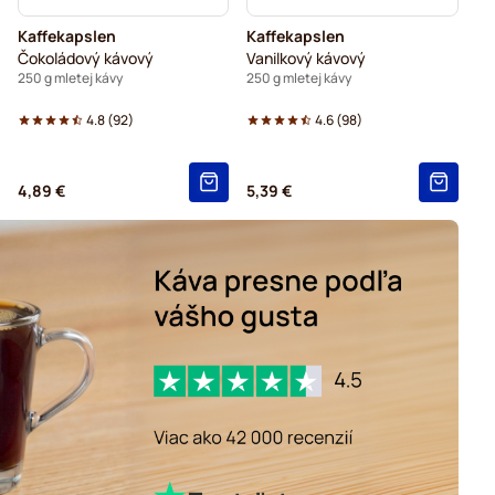
Kaffekapslen
Kaffekapslen
Čokoládový kávový
Vanilkový kávový
250 g mletej kávy
250 g mletej kávy
4.8
(
92
)
4.6
(
98
)
4,89 €
5,39 €