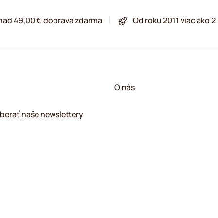
 nad 49,00 € doprava zdarma
Od roku 2011 viac ako 
O nás
berať naše newslettery