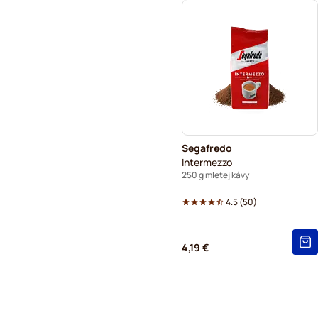
Segafredo
Intermezzo
250 g mletej kávy
4.5
(
50
)
4,19 €