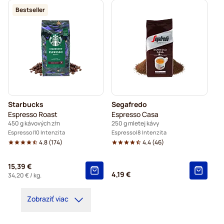
Bestseller
Starbucks
Segafredo
Espresso Roast
Espresso Casa
450 g kávových zŕn
250 g mletej kávy
Espresso
10 Intenzita
Espresso
8 Intenzita
4.8
(
174
)
4.4
(
46
)
15,39 €
4,19 €
34,20 €
/ kg.
Zobraziť viac