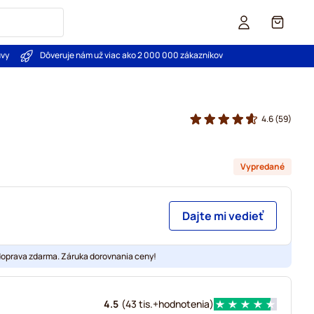
Košík
uvy
Dôveruje nám už viac ako 2 000 000 zákazníkov
4.6
(59)
Vypredané
Dajte mi vedieť
doprava zdarma. Záruka dorovnania ceny!
4.5
(
43 tis.+
hodnotenia
)