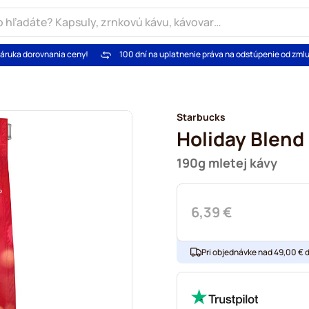
áruka dorovnania ceny!
100 dní na uplatnenie práva na odstúpenie od zml
Starbucks
Holiday Blend
190g mletej kávy
6,39 €
Pri objednávke nad 49,00 € 