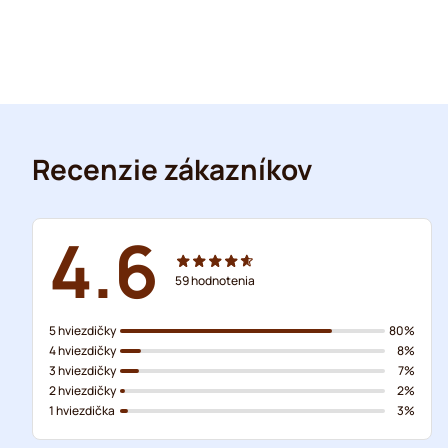
Recenzie zákazníkov
4.6
59
hodnotenia
5 hviezdičky
80%
4 hviezdičky
8%
3 hviezdičky
7%
2 hviezdičky
2%
1 hviezdička
3%