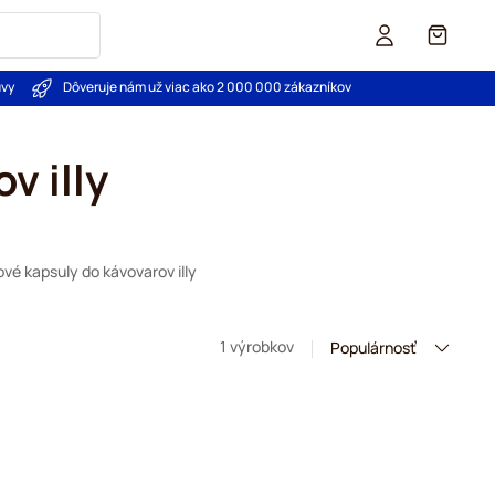
Košík
uvy
Dôveruje nám už viac ako 2 000 000 zákazníkov
v illy
vé kapsuly do kávovarov illy
1 výrobkov