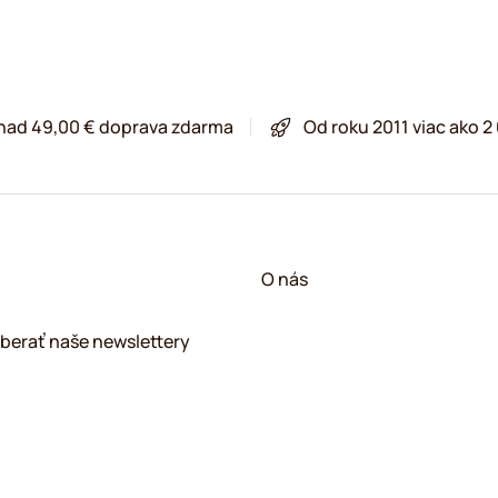
 nad 49,00 € doprava zdarma
Od roku 2011 viac ako 
O nás
berať naše newslettery