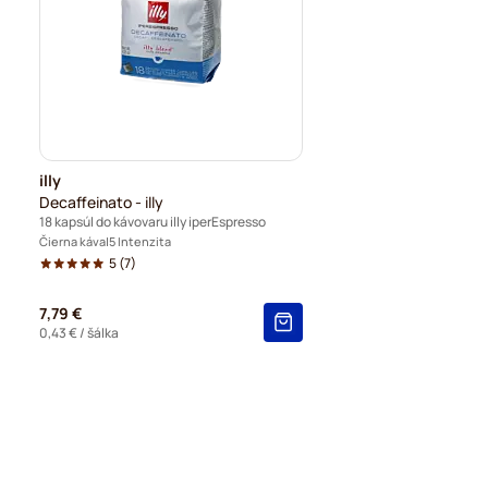
illy
Decaffeinato - illy
18 kapsúl do kávovaru illy iperEspresso
Čierna káva
5 Intenzita
5
(7)
7,79 €
0,43 €
/ šálka