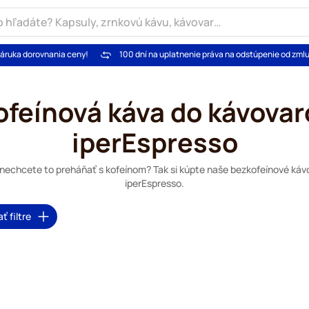
áruka dorovnania ceny!
100 dní na uplatnenie práva na odstúpenie od zml
feínová káva do kávovaro
iperEspresso
e nechcete to preháňať s kofeínom? Tak si kúpte naše bezkofeínové kávo
iperEspresso.
ať filtre