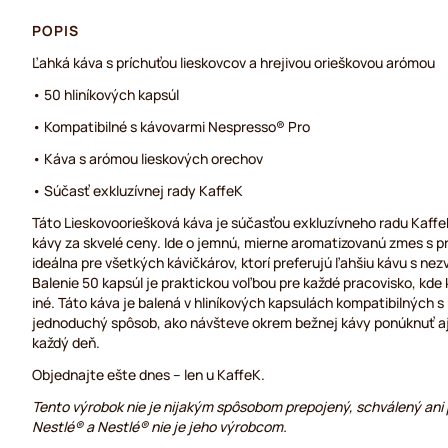
POPIS
Ľahká káva s príchuťou lieskovcov a hrejivou orieškovou arómou
• 50 hliníkových kapsúl
• Kompatibilné s kávovarmi Nespresso® Pro
• Káva s arómou lieskových orechov
• Súčasť exkluzívnej rady KaffeK
Táto Lieskovooriešková káva je súčasťou exkluzívneho radu Kaffe
kávy za skvelé ceny. Ide o jemnú, mierne aromatizovanú zmes s p
ideálna pre všetkých kávičkárov, ktorí preferujú ľahšiu kávu s n
Balenie 50 kapsúl je praktickou voľbou pre každé pracovisko, kde
iné. Táto káva je balená v hliníkových kapsulách kompatibilných 
jednoduchý spôsob, ako návšteve okrem bežnej kávy ponúknuť aj 
každý deň.
Objednajte ešte dnes – len u KaffeK.
Tento výrobok nie je nijakým spôsobom prepojený, schválený an
Nestlé® a Nestlé® nie je jeho výrobcom.