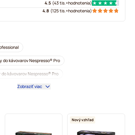
4.5
(
43 tis.+
hodnotenia
)
4.8
(
125 tis.+
hodnotenia
)
ofessional
y do kávovarov Nespresso® Pro
y do kávovarov Nespresso® Pro
Zobraziť viac
ofessional
Príslušenstvo na Nespresso® Professional
varov Nespresso® Pro
 Nespresso® Pro
Kapsuly do kávovaru Nespresso® Pro
Nový vzhľad
arov Nespresso® Pro