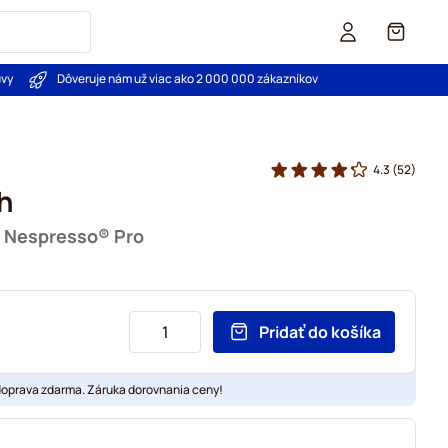
Košík
uvy
Dôveruje nám už viac ako 2 000 000 zákazníkov
4.3
(52)
h
u Nespresso® Pro
Pridať do košíka
doprava zdarma. Záruka dorovnania ceny!