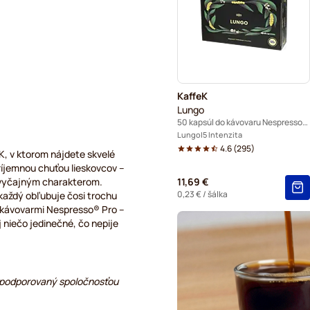
Kapsuly do kávovarov Nesp
KaffeK
Lungo
50 kapsúl do kávovaru Nespresso® Pro
Lungo
5 Intenzita
4.6
(
295
)
K, v ktorom nájdete skvelé
ríjemnou chuťou lieskovcov –
ezvyčajným charakterom.
11,69 €
0,23 €
/ šálka
 každý obľubuje čosi trochu
s kávovarmi Nespresso® Pro –
niečo jedinečné, čo nepije
i podporovaný spoločnosťou