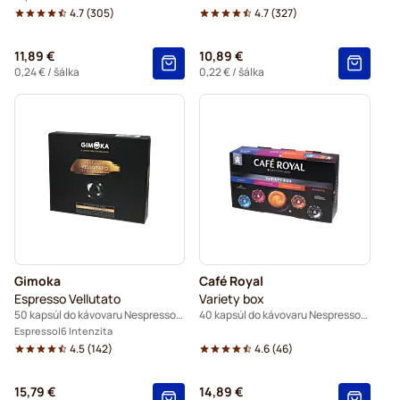
4.7
(
305
)
4.7
(
327
)
11,89 €
10,89 €
0,24 €
/ šálka
0,22 €
/ šálka
Gimoka
Café Royal
Espresso Vellutato
Variety box
50 kapsúl do kávovaru Nespresso® Pro
40 kapsúl do kávovaru Nespresso® Pro
Espresso
6 Intenzita
4.5
(
142
)
4.6
(
46
)
15,79 €
14,89 €