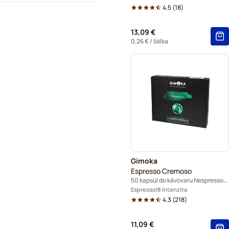
4.5
(
18
)
13,09 €
0,26 €
/ šálka
Gimoka
Espresso Cremoso
50 kapsúl do kávovaru Nespresso® Pro
Espresso
8 Intenzita
4.3
(
218
)
11,09 €