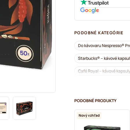
PODOBNÉ KATEGÓRIE
Do kávovaru Nespresso® Pr
Starbucks® – kávové kapsul
Café Royal – kávové kapsul
Kávovary na Nespresso® Pr
Bezkofeínová káva do kávo
PODOBNÉ PRODUKTY
Odvápňovanie a údržba pre
Nový vzhľad
Gimoka – kapsuly do kávov