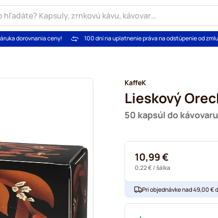
áruka dorovnania ceny!
100 dní na uplatnenie práva na odstúpenie od zml
KaffeK
Lieskový Orec
50 kapsúl do kávovar
10,99 €
0,22 €
/ šálka
Pri objednávke nad 49,00 € 