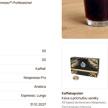
spresso® Professional
50
50
KaffeK
Nespresso Pro
Arabica
Kaffekapslen
Espresso, Lungo
Káva s príchuťou vanilky
50 kapsúl do kávovaru Nespresso® Pro
31.10.2027
Čierna káva
4 Intenzita