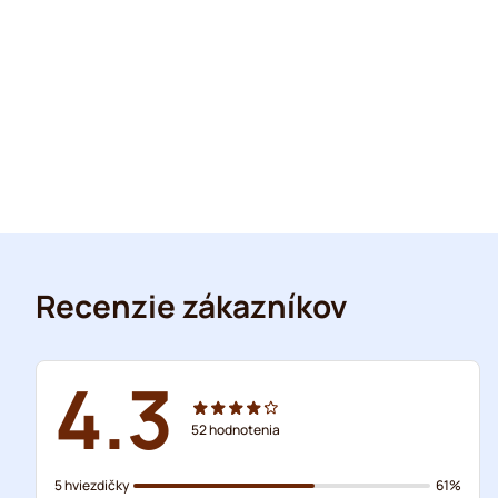
Recenzie zákazníkov
4.3
52
hodnotenia
5 hviezdičky
61%