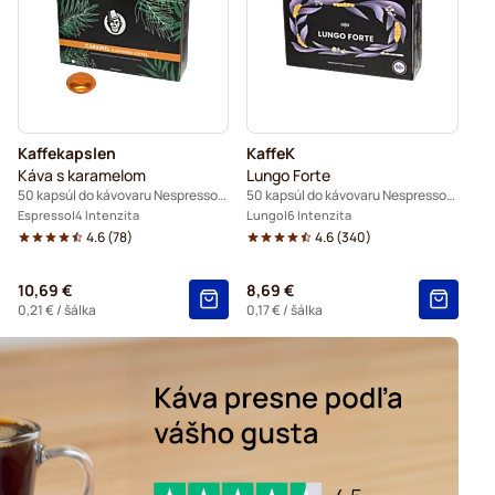
resso® Pro
Kaffekapslen do Nespresso® Professional
Kaffekapslen
KaffeK
Káva s karamelom
Lungo Forte
50 kapsúl do kávovaru Nespresso® Pro
50 kapsúl do kávovaru Nespresso® Pro
Espresso
4 Intenzita
Lungo
6 Intenzita
4.6
(
78
)
4.6
(
340
)
10,69 €
8,69 €
0,21 €
/ šálka
0,17 €
/ šálka