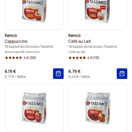
Kenco
Kenco
Cappuccino
Café au Lait
16 kapsúl do kávovaru Tassimo
16 kapsúl do kávovaru Tassimo
Americano
6 Intenzita
Café au lait
4.6
(36)
4.9
(19)
6,19 €
6,79 €
0,77 €
/ šálka
0,42 €
/ šálka