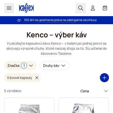
Hľadať
Košík
100 dní na uplatnenie práva na odstúpenie od zmluvy
Pri objednávke nad 49,00 € doprava zdarma
Skip to Content
Kenco – výber káv
Vyskúšajte kapsulovú kávu Kenco – v balení po jednej porcii sa
skrývajú výrazné chute, ktoré naozaj stoja za to. Sú určené do
kávovarov Tassimo.
Značka
Druhy káv
1
Kávové kapsuly
5 výrobkov