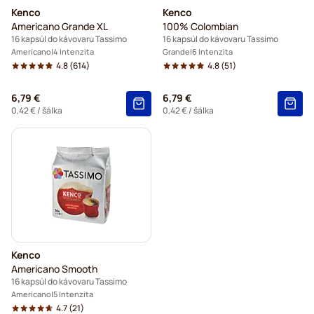
Kenco
Kenco
Americano Grande XL
100% Colombian
16 kapsúl do kávovaru Tassimo
16 kapsúl do kávovaru Tassimo
Americano
4 Intenzita
Grande
6 Intenzita
4.8
(614)
4.8
(51)
6,79 €
6,79 €
0,42 €
/ šálka
0,42 €
/ šálka
Kenco
Americano Smooth
16 kapsúl do kávovaru Tassimo
Americano
5 Intenzita
4.7
(21)