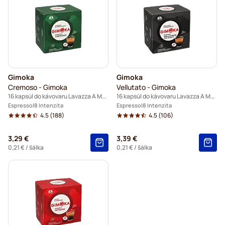
Gimoka
Gimoka
Cremoso - Gimoka
Vellutato - Gimoka
16 kapsúl do kávovaru Lavazza A Modo Mio
16 kapsúl do kávovaru Lavazza A Modo Mio
Espresso
8 Intenzita
Espresso
8 Intenzita
4.5
(188)
4.5
(106)
3,29 €
3,39 €
0,21 €
/ šálka
0,21 €
/ šálka