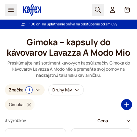
Hľadať
Košík
100 dní na uplatnenie práva na odstúpenie od zmluvy
Pri objednávke nad 49,00 € doprava zdarma
Skip to Content
Gimoka – kapsuly do
kávovarov Lavazza A Modo Mio
Preskúmajte náš sortiment kávových kapsúl značky Gimoka do
kávovarov Lavazza A Modo Mio a premeňte svoj domov na
naozajstnú taliansku kaviarničku.
Značka
Druhy káv
1
Gimoka
3 výrobkov