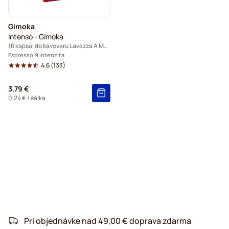
Gimoka
Intenso - Gimoka
16 kapsúl do kávovaru Lavazza A Modo Mio
Espresso
9 Intenzita
4.6
(133)
3,79 €
0,24 €
/ šálka
Pri objednávke nad 49,00 € doprava zdarma