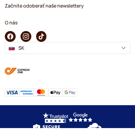
Začnite odoberať naše newslettery
O nás
SK