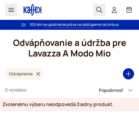
Hľadať
Košík
100 dní na uplatnenie práva na odstúpenie od zmluvy
Pri objednávke nad 49,00 € doprava zdarma
Skip to Content
Odvápňovanie a údržba pre
Lavazza A Modo Mio
Odvápnenie
0 výrobkov
Zvolenému výberu neodpovedá žiadny produkt.