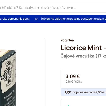
áruka dorovnania ceny!
100 dní na uplatnenie práva na odstúpenie od zml
Yogi Tea
Licorice Mint 
Čajové vrecúška (17 k
3,09 €
0,18 €
/ šálka
Pri objednávke nad 49,00 € 