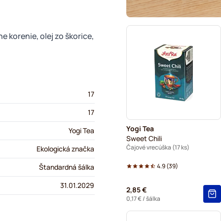
e korenie, olej zo škorice,
17
17
Yogi Tea
Yogi Tea
Sweet Chili
Čajové vrecúška (17 ks)
Ekologická značka
4.9
(
39
)
Štandardná šálka
31.01.2029
2,85 €
0,17 €
/ šálka