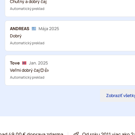
Chutný a dobrý čaj
Automatický preklad
ANDREAS
Mája 2025
Dobrý
Automatický preklad
Tove
Jan. 2025
Veľmi dobrý čaj😊👍
Automatický preklad
Zobraziť všetk
 nad 49,00 € doprava zdarma
Od roku 2011 viac ako 