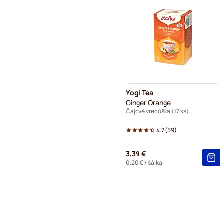
Yogi Tea
Ginger Orange
Čajové vrecúška (17 ks)
4.7
(
59
)
3,39 €
0,20 €
/ šálka