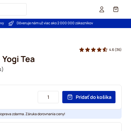
Košík
uvy
Dôveruje nám už viac ako 2 000 000 zákazníkov
4.6
(36)
- Yogi Tea
s)
Pridať do košíka
doprava zdarma. Záruka dorovnania ceny!