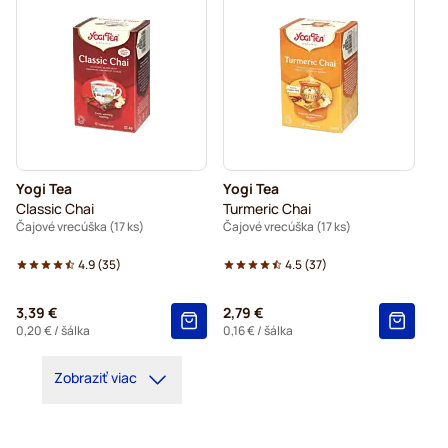
Yogi Tea
Yogi Tea
Classic Chai
Turmeric Chai
Čajové vrecúška (17 ks)
Čajové vrecúška (17 ks)
4.9
(
35
)
4.5
(
37
)
3,39 €
2,79 €
0,20 €
/ šálka
0,16 €
/ šálka
Zobraziť viac