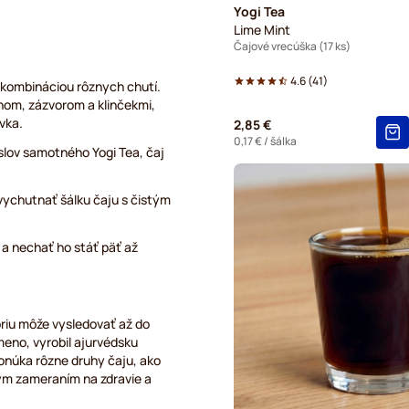
Yogi Tea
Lime Mint
Čajové vrecúška (17 ks)
4.6
(
41
)
 kombináciou rôznych chutí.
nom, zázvorom a klinčekmi,
vka.
2,85 €
0,17 €
/ šálka
 slov samotného Yogi Tea, čaj
 vychutnať šálku čaju s čistým
 a nechať ho stáť päť až
óriu môže vysledovať až do
meno, vyrobil ajurvédsku
onúka rôzne druhy čaju, ako
nym zameraním na zdravie a