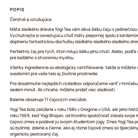
POPIS
Čerstvé a vzrušujúce.
Mäta sladkého drievka Yogi Tea vám dáva šálku čaju s jedinečnou
Vychutnajte si osviežujúcu chuť mäty piepornej spolu s kardamó
doplnenú fantastickou dochuťou sladkého sladkého sladkého drie
Perfektný čaj pre tých, ktorí milujú šálku plnú chutí. Alebo, podľa
pre každého s otvorenou mysľou.
Všetky ingrediencie sú ekologicky certifikované, takže si môžete
svedomím pre vaše telo aj životné prostredie.
Pre dosiahnutie najlepších výsledkov odporúčame variť v hrnčeku
sedem minút. Ak chcete, môžete pridať viac sladkosti.
Balenie obsahuje 17 čajových vrecúšok.
Yogi Tea bola založená v roku 1984 v Oregone v USA, ale jeho hist
roku 1969, keď Yogi Bhajan, od ktorého spoločnosť získala svoje 
čajovú zmes a podával ju svojim študentom jogy. Dnes Yogi Tea p
sú bylinné, zelené a čierne, ako aj rôzne čajové zmesi so špeciál
organicky pestovaný čaj.