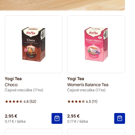
Yogi Tea
Yogi Tea
Choco
Women's Balance Tea
Čajové vrecúška (17 ks)
Čajové vrecúška (17 ks)
4.6
(
52
)
4.5
(
11
)
2,95 €
2,95 €
0,17 €
/ šálka
0,17 €
/ šálka