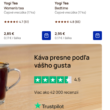
Yogi Tea
Yogi Tea
Women's tea
Bedtime
Čajové vrecúška (17 ks)
Čajové vrecúška (17 ks)
4.7
(
51
)
4.8
(
65
)
2,85 €
2,95 €
0,17 €
/ šálka
0,17 €
/ šálka