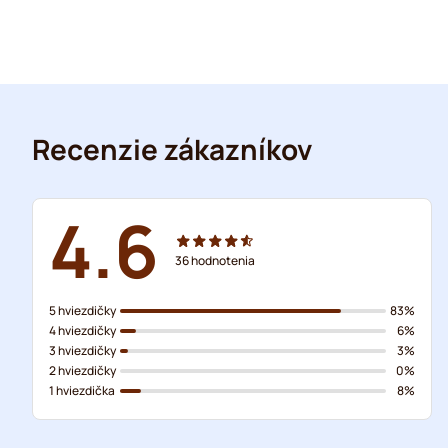
Recenzie zákazníkov
4.6
36
hodnotenia
5 hviezdičky
83%
4 hviezdičky
6%
3 hviezdičky
3%
2 hviezdičky
0%
1 hviezdička
8%