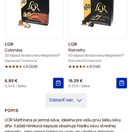
L'OR
L'OR
Colombia
Ristretto
20 kapsúl do kávovaru Nespresso®
50 kapsúl do kávovaru Nespresso®
Espresso
7 Intenzita
Ristretto
10 Intenzita
4.9
(
229
)
4.9
(
146
)
6,89 €
16,59 €
0,34 €
/ šálka
0,33 €
/ šálka
Zobraziť viac
POPIS
L'OR Mattinata je jemná káva, ideálna pre vašu prvú šálku kávy
dňa. Každá hliníková kapsula obsahuje hladkú kávu strednej
intenzity. Jeho jemná kréma na vrchu mu dodáva dokonalý