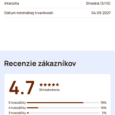
Intenzita
Stredná (5/10)
Dátum minimálnej trvanlivosti
04.09.2027
Recenzie zákazníkov
4.7
36
hodnotenia
5 hviezdičky
78%
4 hviezdičky
16%
3 hviezdičky
3%