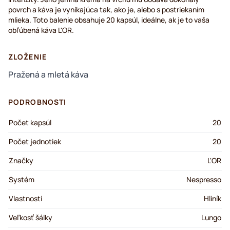
povrch a káva je vynikajúca tak, ako je, alebo s postriekaním
mlieka. Toto balenie obsahuje 20 kapsúl, ideálne, ak je to vaša
obľúbená káva L'OR.
ZLOŽENIE
Pražená a mletá káva
PODROBNOSTI
Počet kapsúl
20
Počet jednotiek
20
Značky
L'OR
Systém
Nespresso
Vlastnosti
Hliník
Veľkosť šálky
Lungo