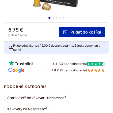
6,79 €
Pridať do košíka
0,34 €
/ šálka
Pri objednávke nad 49,00 € doprava zdarma. Záruka dorovnania
ceny!
4.5
(
43 tis.+
hodnotenia
)
4.8
(
125 tis.+
hodnotenia
)
PODOBNÉ KATEGÓRIE
Starbucks® do kávovaru Nespresso®
Kávovary na Nespresso®