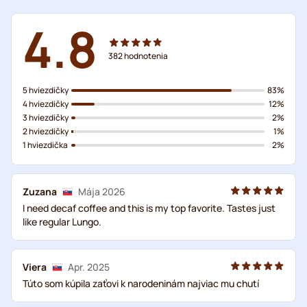
4.8
382
hodnotenia
5 hviezdičky
83%
4 hviezdičky
12%
3 hviezdičky
2%
2 hviezdičky
1%
1 hviezdička
2%
Zuzana
Mája 2026
I need decaf coffee and this is my top favorite. Tastes just
like regular Lungo.
Viera
Apr. 2025
Túto som kúpila zaťovi k narodeninám najviac mu chutí