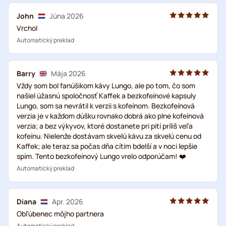
John
Júna 2026
Vrchol
Automatický preklad
Barry
Mája 2026
Vždy som bol fanúšikom kávy Lungo, ale po tom, čo som
našiel úžasnú spoločnosť Kaffek a bezkofeínové kapsuly
Lungo, som sa nevrátil k verzii s kofeínom. Bezkofeínová
verzia je v každom dúšku rovnako dobrá ako plne kofeínová
verzia; a bez výkyvov, ktoré dostanete pri pití príliš veľa
kofeínu. Nielenže dostávam skvelú kávu za skvelú cenu od
Kaffek; ale teraz sa počas dňa cítim bdelší a v noci lepšie
spím. Tento bezkofeínový Lungo vrelo odporúčam! ❤️
Automatický preklad
Diana
Apr. 2026
Obľúbenec môjho partnera
Automatický preklad