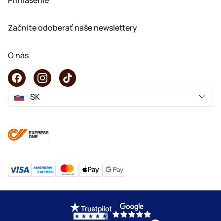
Začnite odoberať naše newslettery
O nás
SK