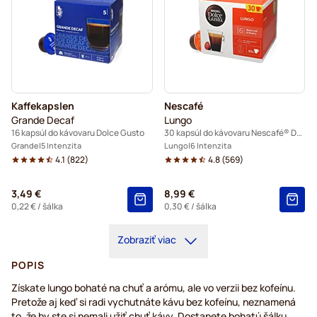
Kaffekapslen
Nescafé
Grande Decaf
Lungo
16 kapsúl do kávovaru Dolce Gusto
30 kapsúl do kávovaru Nescafé® Dolce Gusto
Grande
5 Intenzita
Lungo
6 Intenzita
4.1
(
822
)
4.8
(
569
)
3,49 €
8,99 €
0,22 €
/ šálka
0,30 €
/ šálka
Zobraziť viac
POPIS
Získate lungo bohaté na chuť a arómu, ale vo verzii bez kofeínu.
Pretože aj keď si radi vychutnáte kávu bez kofeínu, neznamená
to, že by ste si nemali užiť chuť kávy. Dostanete bohatú šálku