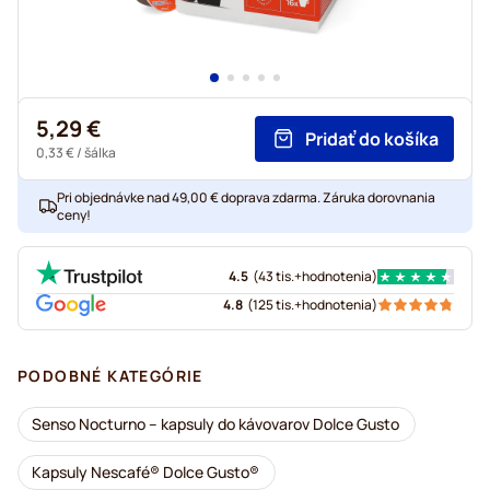
5,29 €
Pridať do košíka
0,33 €
/ šálka
Pri objednávke nad 49,00 € doprava zdarma. Záruka dorovnania
ceny!
4.5
(
43 tis.+
hodnotenia
)
4.8
(
125 tis.+
hodnotenia
)
PODOBNÉ KATEGÓRIE
Senso Nocturno – kapsuly do kávovarov Dolce Gusto
Kapsuly Nescafé® Dolce Gusto®