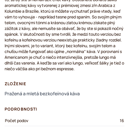
aromatickej kávy vytvorenej z prémiovej zmesi zŕn Arabica z
Kolumbie a Brazílie, ktorú si môžete vychutnať práve vtedy, keď
vám to vyhovuje - napríklad tesne pred spaním. So svojím plným
telom, ovocnými tónmi a krásnou zlatou krémou získate plný
zážitok z kávy, ale nemusíte sa obávať, že by ste si pokazili nočný
spánok. V skutočnosti by sme tvrdili, že medzi touto verziou bez
kofeínu a kofeínovou verziou neexistuje prakticky žiadny rozdiel.
Inými slovami, je to variant, ktorý bez kofeínu, svojím telom a
chuťou môže fungovať ako úplne „normálna“ káva. V porovnaní s
Americanom je chuť o niečo intenzívnejšia, pretože lungo má
dlhší čas varenia. A keďže sa varí ako lungo, veľkosť šálky je tiež o
niečo väčšia ako pri bežnom espresse.
ZLOŽENIE
Pražená a mletá bezkofeínová káva
PODROBNOSTI
Počet podov
16