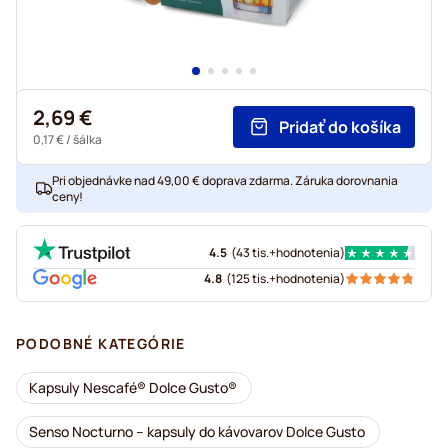
2,69 €
Pridať do košíka
0,17 €
/ šálka
Pri objednávke nad 49,00 € doprava zdarma. Záruka dorovnania
ceny!
4.5
(
43 tis.+
hodnotenia
)
4.8
(
125 tis.+
hodnotenia
)
PODOBNÉ KATEGÓRIE
Kapsuly Nescafé® Dolce Gusto®
Senso Nocturno – kapsuly do kávovarov Dolce Gusto