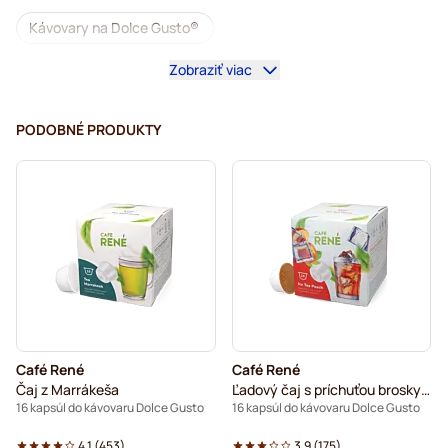
Kávovary na Dolce Gusto®
Zobraziť viac
Príslušenstvo na Dolce Gusto®
Bezkofeínová káva do kávovarov Dolce Gusto
PODOBNÉ PRODUKTY
Odvápňovanie a údržba pre Dolce Gusto
Segafredo – kávové kapsuly do kávovarov Dolce Gusto
Café René – kávové kapsuly do kávovarov Dolce Gusto
Caffè Borbone do kávovarov Dolce Gusto
Dolce Vita – kapsuly do kávovarov Dolce Gusto
Café René
Café René
Kapsuly do kávovaru Dolce Gusto®
Čaj z Marrákeša
Ľadový čaj s príchuťou broskyne
16 kapsúl do kávovaru Dolce Gusto
16 kapsúl do kávovaru Dolce Gusto
Gimoka – kapsuly do kávovarov Dolce Gusto
4.1
(
453
)
3.9
(
175
)