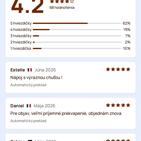
4.2
68
hodnotenia
5 hviezdičky
62%
4 hviezdičky
19%
3 hviezdičky
7%
2 hviezdičky
2%
1 hviezdička
10%
Estelle
Júna 2026
Nápoj s výraznou chuťou !
Automatický preklad
Daniel
Mája 2026
Pre objav, veľmi príjemné prekvapenie, objednám znova
Automatický preklad