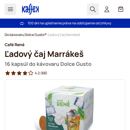
Hľadať
Košík
100 dní na uplatnenie práva na odstúpenie od zmluvy
Pri objednávke nad 49,00 € doprava zdarma
Skip to Content
Do kávovaru Dolce Gusto®
Ľadový čaj Marrákeš
Café René
Ľadový čaj Marrákeš
16 kapsúl do kávovaru Dolce Gusto
4.2
(68)