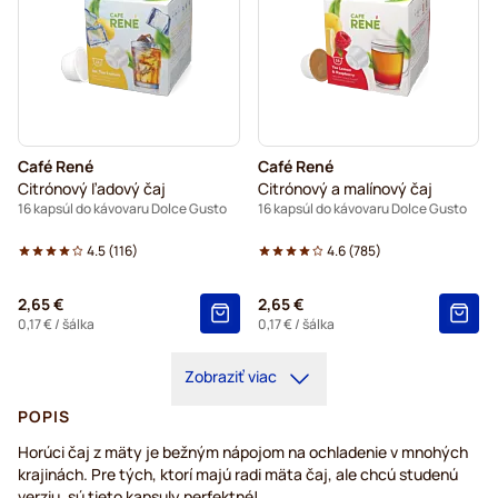
Café René
Café René
Citrónový ľadový čaj
Citrónový a malínový čaj
16 kapsúl do kávovaru Dolce Gusto
16 kapsúl do kávovaru Dolce Gusto
4.5
(
116
)
4.6
(
785
)
2,65 €
2,65 €
0,17 €
/ šálka
0,17 €
/ šálka
Zobraziť viac
POPIS
Horúci čaj z mäty je bežným nápojom na ochladenie v mnohých
krajinách. Pre tých, ktorí majú radi mäta čaj, ale chcú studenú
verziu, sú tieto kapsuly perfektné!