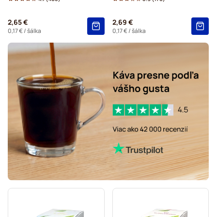
Do kávovaru Dolce Gusto®
2,65 €
2,69 €
Starbucks® – kapsuly do kávovarov Dolce Gusto
0,17 €
/ šálka
0,17 €
/ šálka
Kaffekapslen – kapsuly do kávovarov Dolce Gusto
Starbucks® Grande – kapsuly do kávovarov Dolce Gusto