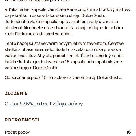
Vďaka jednej kapsule vám Café René umožní mať ľadový mätový
čaj v krátkom čase vďaka vášmu stroju Dolce Gusto.
Jednoducho vložte kapsula, upravte objem vody a varte za
studena! Ak chcete ešte chladnejší nápoj, pridajte do pohára
niekoľko kociek ľadu pred varením.
Tento nápoj sa stane vaším novým letným favoritom. Čerstvé,
sladké a uhasenie smädu. Bude to skvelá pochúťka pre vás a
vašich priateľov. Aby ste pomohli zdieľať tento lahodný nápoj,
každá škatuľka je dodávaná so 16 kapsulami kompatibilnými s
vaším strojom Dolce Gusto.
Odporúčame použiť 5-6 riadkov na vašom stroji Dolce Gusto.
ZLOŽENIE
Cukor 97,5%, extrakt z čaju, arómy.
PODROBNOSTI
Počet podov
16