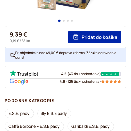
9,39 €
Pridať do košíka
0,19 €
/ šálka
Pri objednávke nad 49,00 € doprava zdarma. Záruka dorovnania
ceny!
4.5
(
43 tis.+
hodnotenia
)
4.8
(
125 tis.+
hodnotenia
)
PODOBNÉ KATEGÓRIE
E.S.E. pady
illy E.S.E pady
Caffè Borbone – E.S.E pady
Garibaldi E.S.E. pady