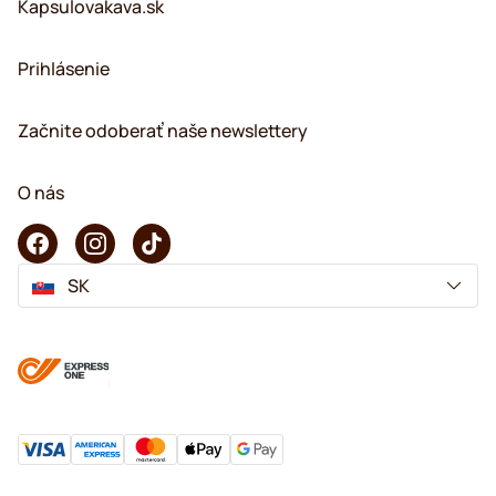
Kapsulovakava.sk
Prihlásenie
Začnite odoberať naše newslettery
O nás
SK