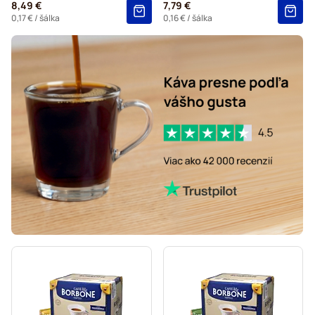
8,49 €
7,79 €
0,17 €
/ šálka
0,16 €
/ šálka