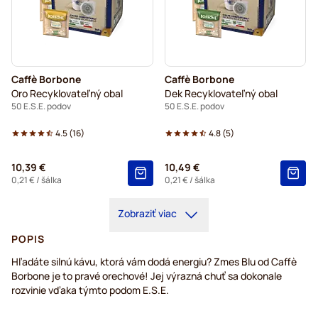
Caffè Borbone
Caffè Borbone
Oro Recyklovateľný obal
Dek Recyklovateľný obal
50 E.S.E. podov
50 E.S.E. podov
4.5
(
16
)
4.8
(
5
)
10,39 €
10,49 €
0,21 €
/ šálka
0,21 €
/ šálka
Zobraziť viac
POPIS
Hľadáte silnú kávu, ktorá vám dodá energiu? Zmes Blu od Caffè
Borbone je to pravé orechové! Jej výrazná chuť sa dokonale
rozvinie vďaka týmto podom E.S.E.