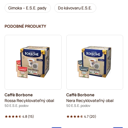
Gimoka – E.S.E. pady
Do kávovaru E.S.E.
PODOBNÉ PRODUKTY
Caffè Borbone
Caffè Borbone
Rossa Recyklovateľný obal
Nera Recyklovateľný obal
50 E.S.E. podov
50 E.S.E. podov
4.8
(
15
)
4.7
(
20
)