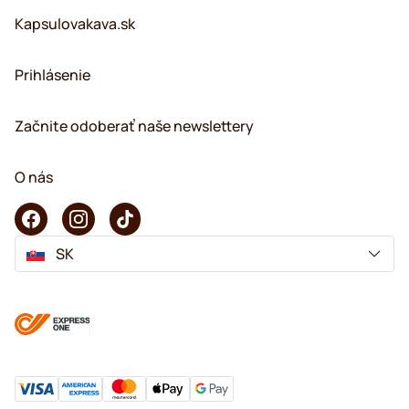
Kapsulovakava.sk
Prihlásenie
Začnite odoberať naše newslettery
O nás
SK