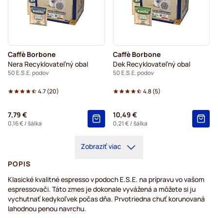
Caffè Borbone
Caffè Borbone
Nera Recyklovateľný obal
Dek Recyklovateľný obal
50 E.S.E. podov
50 E.S.E. podov
4.7
(
20
)
4.8
(
5
)
7,79 €
10,49 €
0,16 €
/ šálka
0,21 €
/ šálka
Zobraziť viac
POPIS
Klasické kvalitné espresso v podoch E.S.E. na prípravu vo vašom
espressovači. Táto zmes je dokonale vyvážená a môžete si ju
vychutnať kedykoľvek počas dňa. Prvotriedna chuť korunovaná
lahodnou penou navrchu.