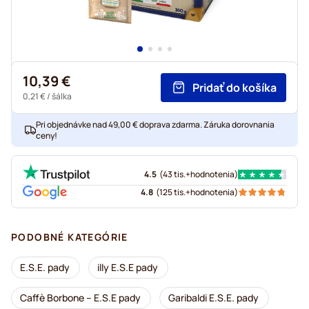
10,39 €
Pridať do košíka
0,21 €
/ šálka
Pri objednávke nad 49,00 € doprava zdarma. Záruka dorovnania
ceny!
4.5
(
43 tis.+
hodnotenia
)
4.8
(
125 tis.+
hodnotenia
)
PODOBNÉ KATEGÓRIE
E.S.E. pady
illy E.S.E pady
Caffè Borbone – E.S.E pady
Garibaldi E.S.E. pady