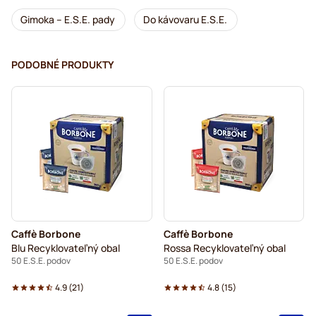
Gimoka – E.S.E. pady
Do kávovaru E.S.E.
PODOBNÉ PRODUKTY
Caffè Borbone
Caffè Borbone
Blu Recyklovateľný obal
Rossa Recyklovateľný obal
50 E.S.E. podov
50 E.S.E. podov
4.9
(
21
)
4.8
(
15
)