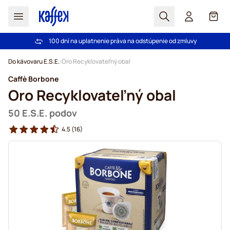
Hľadať
Košík
100 dní na uplatnenie práva na odstúpenie od zmluvy
Pri objednávke nad 49,00 € doprava zdarma
Skip to Content
Do kávovaru E.S.E.
Oro Recyklovateľný obal
Caffè Borbone
Oro Recyklovateľný obal
50 E.S.E. podov
4.5
(16)