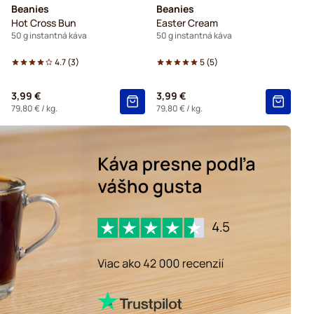
Beanies
Beanies
Hot Cross Bun
Easter Cream
50 g instantná káva
50 g instantná káva
4.7
(
3
)
5
(
5
)
3,99 €
3,99 €
79,80 €
/ kg.
79,80 €
/ kg.