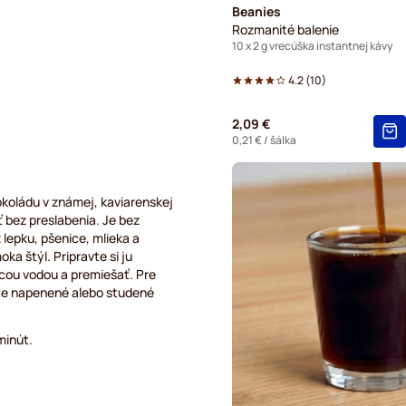
Beanies
Rozmanité balenie
10 x 2 g vrecúška instantnej kávy
4.2
(
10
)
2,09 €
0,21 €
/ šálka
koládu v známej, kaviarenskej
 bez preslabenia. Je bez
 lepku, pšenice, mlieka a
ka štýl. Pripravte si ju
acou vodou a premiešať. Pre
jte napenené alebo studené
minút.