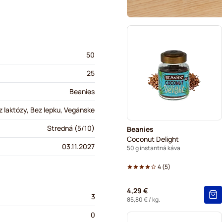
50
25
Beanies
 laktózy, Bez lepku, Vegánske
Stredná (5/10)
Beanies
Coconut Delight
03.11.2027
50 g instantná káva
4
(
5
)
4,29 €
3
85,80 €
/ kg.
0