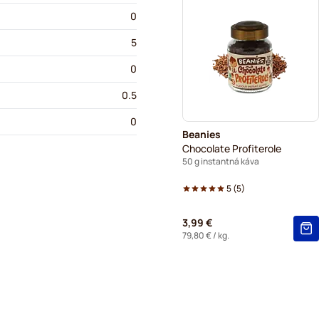
0
5
0
0.5
0
Beanies
Chocolate Profiterole
50 g instantná káva
5
(
5
)
3,99 €
79,80 €
/ kg.