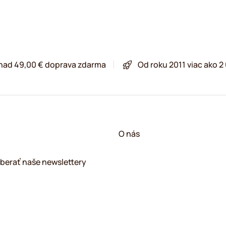
 nad 49,00 € doprava zdarma
Od roku 2011 viac ako 
O nás
berať naše newslettery