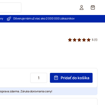
Košík
uvy
Dôveruje nám už viac ako 2 000 000 zákazníkov
5
(1)
Pridať do košíka
doprava zdarma. Záruka dorovnania ceny!