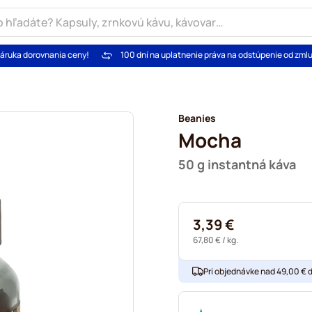
áruka dorovnania ceny!
100 dní na uplatnenie práva na odstúpenie od zml
Beanies
Mocha
50 g instantná káva
3,39 €
67,80 €
/ kg.
Pri objednávke nad 49,00 € 