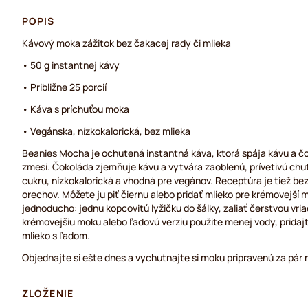
POPIS
Kávový moka zážitok bez čakacej rady či mlieka
• 50 g instantnej kávy
• Približne 25 porcií
• Káva s príchuťou moka
• Vegánska, nízkokalorická, bez mlieka
Beanies Mocha je ochutená instantná káva, ktorá spája kávu a čo
zmesi. Čokoláda zjemňuje kávu a vytvára zaoblenú, prívetivú chuť
cukru, nízkokalorická a vhodná pre vegánov. Receptúra je tiež bez
orechov. Môžete ju piť čiernu alebo pridať mlieko pre krémovejší mo
jednoducho: jednu kopcovitú lyžičku do šálky, zaliať čerstvou vri
krémovejšiu moku alebo ľadovú verziu použite menej vody, prida
mlieko s ľadom.
Objednajte si ešte dnes a vychutnajte si moku pripravenú za pár 
ZLOŽENIE