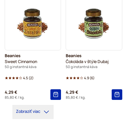
Beanies
Beanies
Sweet Cinnamon
Čokoláda v štýle Dubaj
50 g instantná káva
50 g instantná káva
4.5
(
2
)
4.9
(
6
)
4,29 €
4,29 €
85,80 €
/ kg.
85,80 €
/ kg.
Zobraziť viac