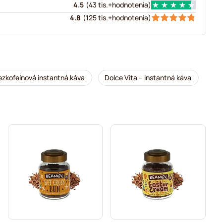
4.5
(
43 tis.+
hodnotenia
)
4.8
(
125 tis.+
hodnotenia
)
ezkofeínová instantná káva
Dolce Vita – instantná káva