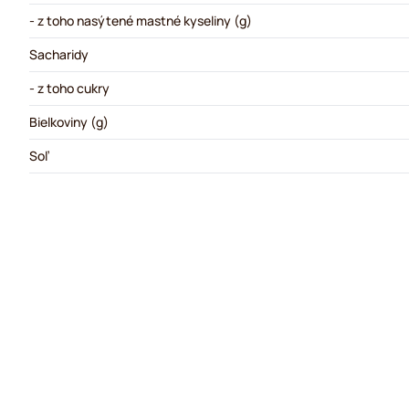
- z toho nasýtené mastné kyseliny (g)
Sacharidy
- z toho cukry
Bielkoviny (g)
Soľ