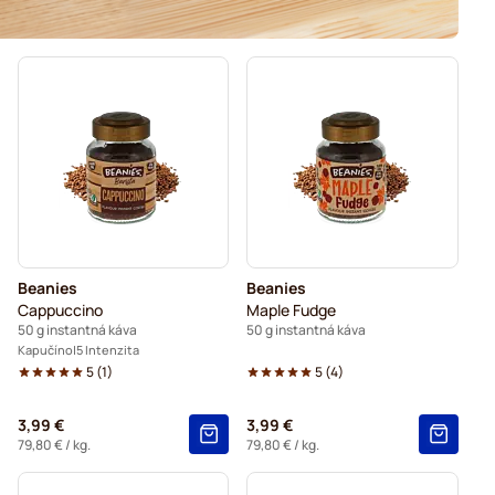
Beanies
Beanies
Cappuccino
Maple Fudge
50 g instantná káva
50 g instantná káva
Kapučíno
5 Intenzita
5
(
1
)
5
(
4
)
3,99 €
3,99 €
79,80 €
/ kg.
79,80 €
/ kg.