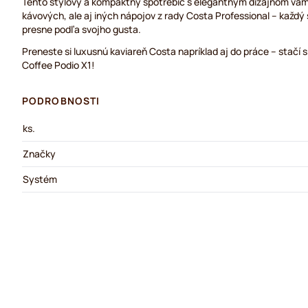
Tento štýlový a kompaktný spotrebič s elegantným dizajnom vám u
kávových, ale aj iných nápojov z rady Costa Professional – každý 
presne podľa svojho gusta.
Preneste si luxusnú kaviareň Costa napríklad aj do práce – stačí 
Coffee Podio X1!
PODROBNOSTI
ks.
Značky
Systém