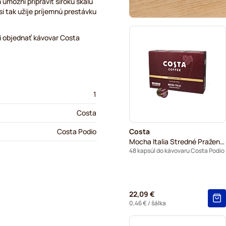
možní pripraviť širokú škálu
si tak užije príjemnú prestávku
si objednať kávovar Costa
1
Costa
Costa
Costa Podio
Mocha Italia Stredné Praženie (Veľká Šálka)
48 kapsúl do kávovaru Costa Podio
22,09 €
0,46 €
/ šálka