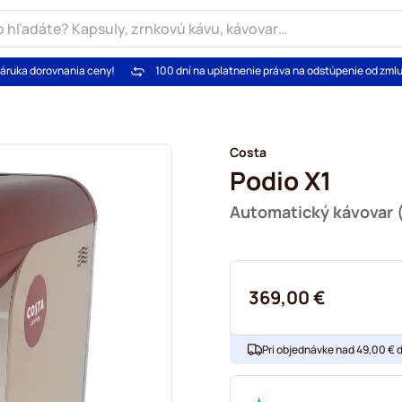
áruka dorovnania ceny!
100 dní na uplatnenie práva na odstúpenie od zml
Costa
Podio X1
Automatický kávovar 
369,00 €
Pri objednávke nad 49,00 € 