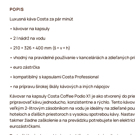
POPIS
Luxusná káva Costa za pár minút
• kávovar na kapsuly
• 2 l nádrž na vodu
• 210 × 326 × 400 mm (š × v × h)
• vhodný na pravidelné používanie v kanceláriách a zdieľaných pr
• euro zástrčka
• kompatibilný s kapsulami Costa Professional
• na prípravu širokej škály kávových a iných nápojov
Kávovar na kapsuly Costa Coffee Podio X1 je ako stvorený do pri
pripravovať kávu jednoducho, konzistentne a rýchlo. Tento kávov
veľkým 2-litrovým zásobníkom na vodu je ideálny na zdieľané použ
hoteloch a ďalších priestoroch s vysokou spotrebou kávy. Nastav
takmer žiadne zaškolenie a na prevádzku potrebujete len elektric
eurozástrčkami.