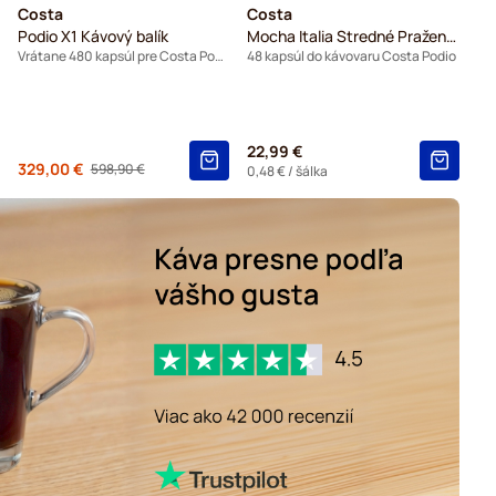
Costa
Costa
Podio X1 Kávový balík
Mocha Italia Stredné Praženie (Malá Šálka)
Vrátane 480 kapsúl pre Costa Podio
48 kapsúl do kávovaru Costa Podio
22,99 €
Od
329,00 €
598,90 €
Regular Price
0,48 €
/ šálka