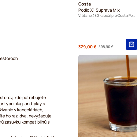
Costa
Podio X1 Súprava Mix
Vrátane 480 kapsúl pre Costa Podio
Od
329,00 €
598,90 €
Regular Price
iestoroch
estorov, kde potrebujete
ar typu plug-and-play s
ívanie v kanceláriách,
íte ho raz-dva, nevyžaduje
kú zásuvku kompatibilnú s