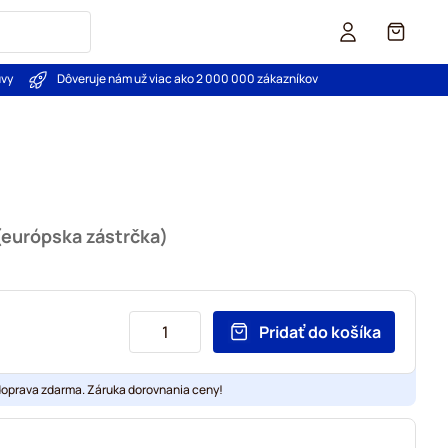
Košík
uvy
Dôveruje nám už viac ako 2 000 000 zákazníkov
(európska zástrčka)
Pridať do košíka
doprava zdarma. Záruka dorovnania ceny!