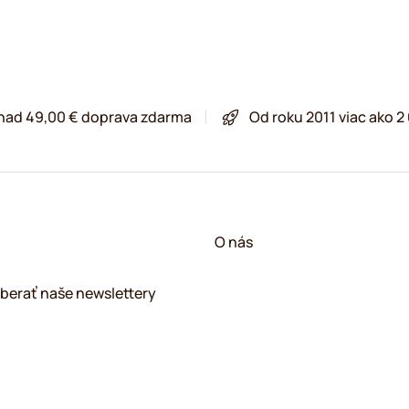
 nad 49,00 € doprava zdarma
Od roku 2011 viac ako 
O nás
berať naše newslettery