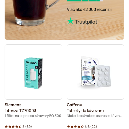
Siemens
Caffenu
Intenza TZ70003
Tablety do kávovaru
1 filtre na espresso kávovary EQ.300
Niekoľko dávok do espresso kávovaru (10 ks)
5
(
69
)
4.6
(
22
)