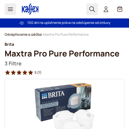
Hľadať
Košík
100 dní na uplatnenie práva na odstúpenie od zmluvy
Pri objednávke nad 49,00 € doprava zdarma
Skip to Content
Odvápňovanie a údržba
Maxtra Pro Pure Performance
Brita
Maxtra Pro Pure Performance
3 Filtre
5
(1)