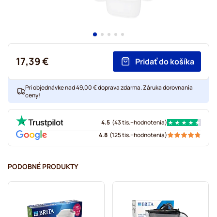
17,39 €
Pridať do košíka
Pri objednávke nad 49,00 € doprava zdarma. Záruka dorovnania
ceny!
4.5
(
43 tis.+
hodnotenia
)
4.8
(
125 tis.+
hodnotenia
)
PODOBNÉ PRODUKTY