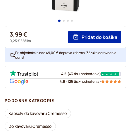
3,99 €
Pridať do košíka
0,25 €
/ šálka
Pri objednávke nad 49,00 € doprava zdarma. Záruka dorovnania
ceny!
4.5
(
43 tis.+
hodnotenia
)
4.8
(
125 tis.+
hodnotenia
)
PODOBNÉ KATEGÓRIE
Kapsuly do kávovaru Cremesso
Do kávovaru Cremesso