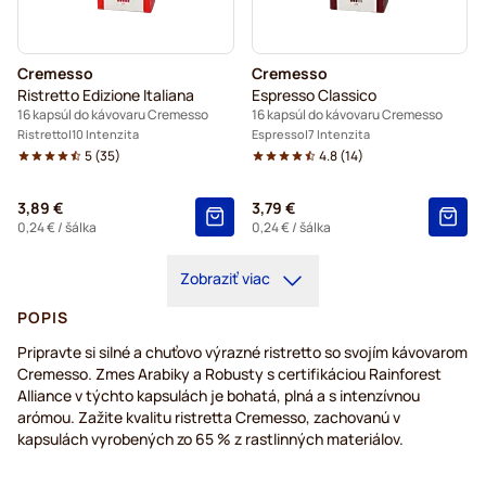
Cremesso
Cremesso
Ristretto Edizione Italiana
Espresso Classico
16 kapsúl do kávovaru Cremesso
16 kapsúl do kávovaru Cremesso
Ristretto
10 Intenzita
Espresso
7 Intenzita
5
(
35
)
4.8
(
14
)
3,89 €
3,79 €
0,24 €
/ šálka
0,24 €
/ šálka
Zobraziť viac
POPIS
Pripravte si silné a chuťovo výrazné ristretto so svojím kávovarom
Cremesso. Zmes Arabiky a Robusty s certifikáciou Rainforest
Alliance v týchto kapsulách je bohatá, plná a s intenzívnou
arómou. Zažite kvalitu ristretta Cremesso, zachovanú v
kapsulách vyrobených zo 65 % z rastlinných materiálov.