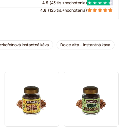
4.5
(
43 tis.+
hodnotenia
)
4.8
(
125 tis.+
hodnotenia
)
ezkofeínová instantná káva
Dolce Vita – instantná káva