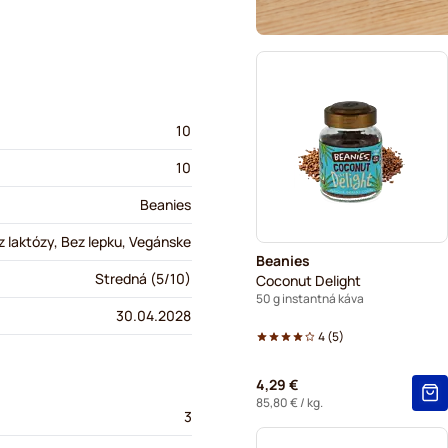
10
10
Beanies
 laktózy, Bez lepku, Vegánske
Beanies
Stredná (5/10)
Coconut Delight
50 g instantná káva
30.04.2028
4
(
5
)
4,29 €
85,80 €
/ kg.
3