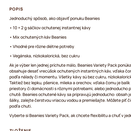
POPIS
Jednoduchý spôsob, ako objaviť ponuku Beanies
• 10 × 2 g sáčkov ochutenej instantnej kávy
• Mix ochutených káv Beanies
• Vhodné pre rôzne diétne potreby
• Vegánska, nízkokalorická, bez cukru
Ak je výber len jednej príchute málo, Beanies Variety Pack ponúka 
obsahuje desať vrecúšok ochutených instantných káv, vďaka čo
podľa nálady či momentu. Všetky kávy sú bez cukru, nízkokaloric
Taktiež bez lepku, pšenice, mlieka a orechov, vďaka čomu je balík
priestory či domácnosti s rôznymi potrebami, alebo jednoducho pr
chutě. Beanies ochutené kávy sa pripravujú jednoducho: obsah 
šálky, zalejte čerstvou vriacou vodou a premiešajte. Môžete piť či
podľa chuti.
Vyberte si Beanies Variety Pack, ak chcete flexibilitu a chuť v 
ZLOŽENIE