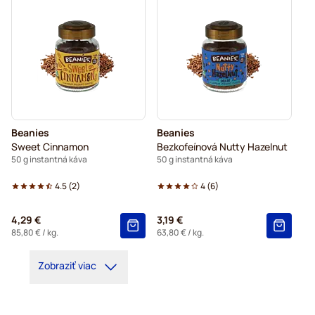
Beanies
Beanies
Sweet Cinnamon
Bezkofeínová Nutty Hazelnut
50 g instantná káva
50 g instantná káva
4.5
(
2
)
4
(
6
)
4,29 €
3,19 €
85,80 €
/ kg.
63,80 €
/ kg.
Zobraziť viac