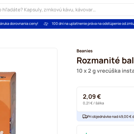
áruka dorovnania ceny!
100 dní na uplatnenie práva na odstúpenie od zml
Beanies
Rozmanité ba
10 x 2 g vrecúška inst
2,09 €
0,21 €
/ šálka
Pri objednávke nad 49,00 € 