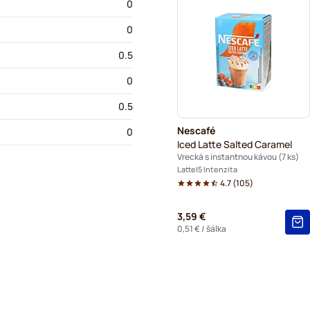
0
0
0.5
0
0.5
Nescafé
0
Iced Latte Salted Caramel
Vrecká s instantnou kávou (7 ks)
Latte
5 Intenzita
4.7
(
105
)
3,59 €
0,51 €
/ šálka