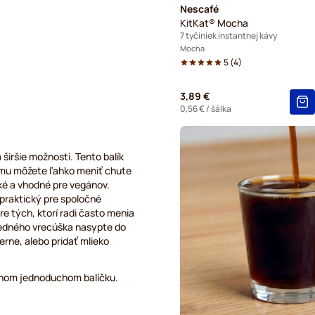
Nescafé
KitKat® Mocha
7 tyčiniek instantnej kávy
Mocha
5
(
4
)
3,89 €
0,56 €
/ šálka
širšie možnosti. Tento balík
mu môžete ľahko meniť chute
ké a vhodné pre vegánov.
 praktický pre spoločné
e tých, ktorí radi často menia
jedného vrecúška nasypte do
erne, alebo pridať mlieko
jednom jednoduchom balíčku.