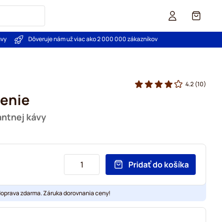
Košík
uvy
Dôveruje nám už viac ako 2 000 000 zákazníkov
4.2
(10)
lenie
antnej kávy
Pridať do košíka
doprava zdarma. Záruka dorovnania ceny!