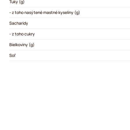
Tuky (g)
- z toho nasýtené mastné kyseliny (g)
Sacharidy
- z toho cukry
Bielkoviny (g)
Soľ