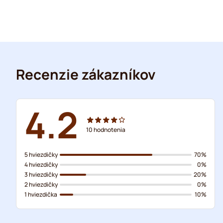
Recenzie zákazníkov
4.2
10
hodnotenia
5 hviezdičky
70%
4 hviezdičky
0%
3 hviezdičky
20%
2 hviezdičky
0%
1 hviezdička
10%