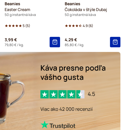
Beanies
Beanies
Easter Cream
Čokoláda v štýle Dubaj
50 g instantná káva
50 g instantná káva
5
(
5
)
4.9
(
6
)
3,99 €
4,29 €
79,80 €
/ kg.
85,80 €
/ kg.