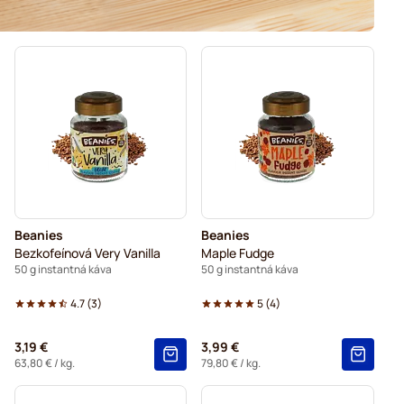
Beanies
Beanies
Bezkofeínová Very Vanilla
Maple Fudge
50 g instantná káva
50 g instantná káva
4.7
(
3
)
5
(
4
)
3,19 €
3,99 €
63,80 €
/ kg.
79,80 €
/ kg.