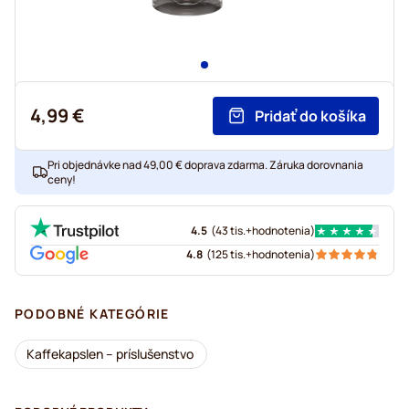
4,99 €
Pridať do košíka
Pri objednávke nad 49,00 € doprava zdarma. Záruka dorovnania
ceny!
4.5
(
43 tis.+
hodnotenia
)
4.8
(
125 tis.+
hodnotenia
)
PODOBNÉ KATEGÓRIE
Kaffekapslen – príslušenstvo