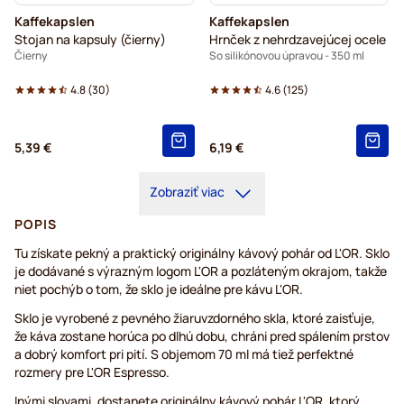
Kaffekapslen
Kaffekapslen
Stojan na kapsuly (čierny)
Hrnček z nehrdzavejúcej ocele
Čierny
So silikónovou úpravou - 350 ml
4.8
(
30
)
4.6
(
125
)
5,39 €
6,19 €
Zobraziť viac
POPIS
Tu získate pekný a praktický originálny kávový pohár od L'OR. Sklo
je dodávané s výrazným logom L'OR a pozláteným okrajom, takže
niet pochýb o tom, že sklo je ideálne pre kávu L'OR.
Sklo je vyrobené z pevného žiaruvzdorného skla, ktoré zaisťuje,
že káva zostane horúca po dlhú dobu, chráni pred spálením prstov
a dobrý komfort pri pití. S objemom 70 ml má tiež perfektné
rozmery pre L'OR Espresso.
Inými slovami, dostanete originálny kávový pohár L'OR, ktorý