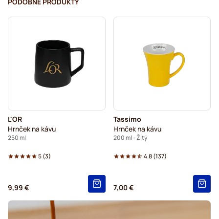
PODOBNÉ PRODUKTY
L'OR
Tassimo
Hrnček na kávu
Hrnček na kávu
250 ml
200 ml - Žltý
5
(
3
)
4.8
(
137
)
9,99 €
7,00 €