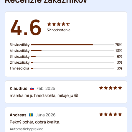
4.6
32
hodnotenia
5 hviezdičky
75%
4 hviezdičky
13%
3 hviezdičky
6%
2 hviezdičky
3%
1 hviezdička
3%
Klaudius
Feb. 2025
mamka mi ju hned slohla, miluje ju 😁
Andreas
Júna 2026
Pekný pohár, dobrá kvalita.
Automatický preklad