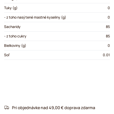
Tuky (g)
0
- z toho nasýtené mastné kyseliny (g)
0
Sacharidy
85
- z toho cukry
85
Bielkoviny (g)
0
Soľ
0.01
Pri objednávke nad 49,00 € doprava zdarma