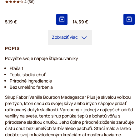
4
(
56
)
5,19 €
14,69 €
Zobraziť viac
POPIS
Povýšte svoje nápoje štipkou vanilky
Fľaša 1 l
Teplá, sladká chuť
Prírodné ingrediencie
Bez umelého farbenia
Sirup Fabbri Vanilla Bourbon Madagascar Plus je skvelou voľbou
pre tých, ktorí chcú do svojej kávy alebo iných nápojov pridať
rafinovaný dotyk sladkosti. Vyrobený z jednej z najlepších odrôd
vanilky na svete, tento sirup ponúka teplú a bohatú vôňu s
prirodzene sladkou chuťou. Jeho úplne prírodné zloženie zaručuje
čistú chuť bez umelých farbív alebo pachuťí. Stačí málo a ľahko
dodáte svojim každodenným kreáciám atmosféru kaviarne.