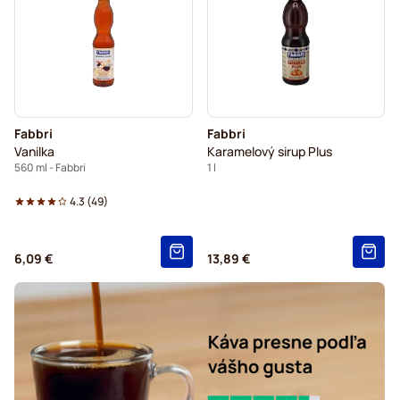
Fabbri
Fabbri
Vanilka
Karamelový sirup Plus
560 ml - Fabbri
1 l
4.3
(
49
)
6,09 €
13,89 €