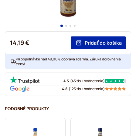
14,19 €
Pridať do košíka
Pri objednávke nad 49,00 € doprava zdarma. Záruka dorovnania
ceny!
4.5
(
43 tis.+
hodnotenia
)
4.8
(
125 tis.+
hodnotenia
)
PODOBNÉ PRODUKTY