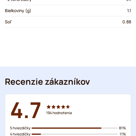
Bielkoviny (g)
1.1
Soľ
0.88
Recenzie zákazníkov
4.7
194
hodnotenia
5 hviezdičky
81%
4 hviezdičky
11%