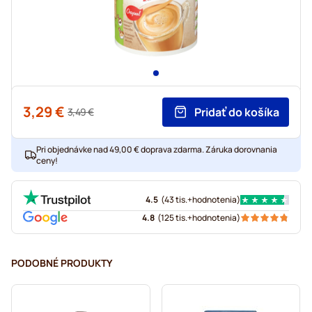
3,29 €
Pridať do košíka
3,49 €
Pri objednávke nad 49,00 € doprava zdarma. Záruka dorovnania
ceny!
4.5
(
43 tis.+
hodnotenia
)
4.8
(
125 tis.+
hodnotenia
)
PODOBNÉ PRODUKTY