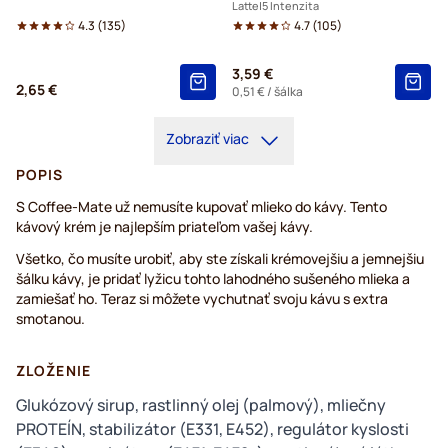
Latte
5 Intenzita
4.3
(
135
)
4.7
(
105
)
3,59 €
2,65 €
0,51 €
/ šálka
Zobraziť viac
POPIS
S Coffee-Mate už nemusíte kupovať mlieko do kávy. Tento
kávový krém je najlepším priateľom vašej kávy.
Všetko, čo musíte urobiť, aby ste získali krémovejšiu a jemnejšiu
šálku kávy, je pridať lyžicu tohto lahodného sušeného mlieka a
zamiešať ho. Teraz si môžete vychutnať svoju kávu s extra
smotanou.
ZLOŽENIE
Glukózový sirup, rastlinný olej (palmový), mliečny
PROTEÍN, stabilizátor (E331, E452), regulátor kyslosti