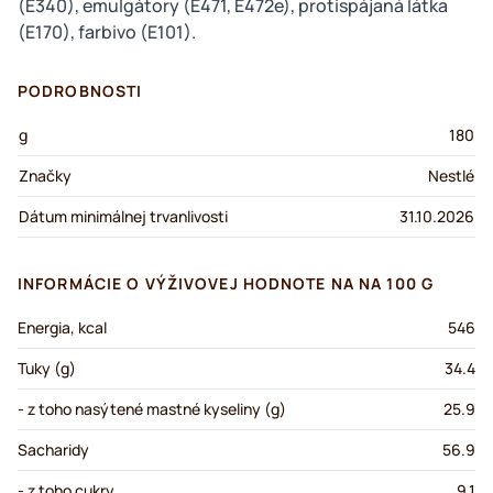
(E340), emulgátory (E471, E472e), protispájaná látka
(E170), farbivo (E101).
PODROBNOSTI
g
180
Značky
Nestlé
Dátum minimálnej trvanlivosti
31.10.2026
INFORMÁCIE O VÝŽIVOVEJ HODNOTE NA NA 100 G
Energia, kcal
546
Tuky (g)
34.4
- z toho nasýtené mastné kyseliny (g)
25.9
Sacharidy
56.9
- z toho cukry
9.1