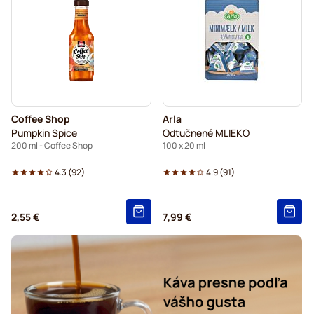
Coffee Shop
Arla
Pumpkin Spice
Odtučnené MLIEKO
200 ml - Coffee Shop
100 x 20 ml
4.3
(
92
)
4.9
(
91
)
2,55 €
7,99 €