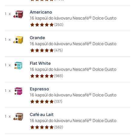
Americano
1
x
16 kapsúl do kávovaru Nescafé® Dolce Gusto
(
250
)
Grande
1
x
16 kapsúl do kávovaru Nescafé® Dolce Gusto
(
475
)
Flat White
1
x
16 kapsúl do kávovaru Nescafé® Dolce Gusto
(
983
)
Espresso
1
x
16 kapsúl do kávovaru Nescafé® Dolce Gusto
(
137
)
Café au Lait
1
x
16 kapsúl do kávovaru Nescafé® Dolce Gusto
(
562
)