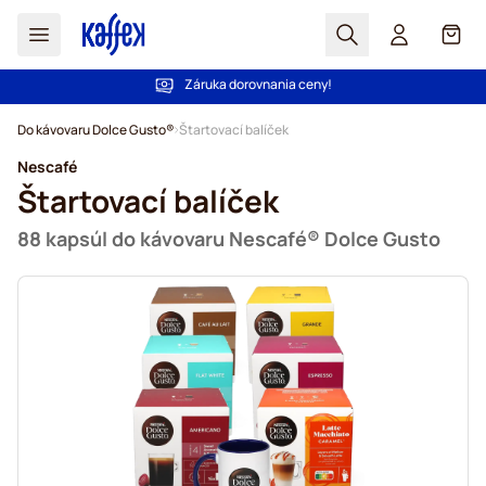
Hľadať
Košík
Záruka dorovnania ceny!
Dôveruje nám už viac ako 2 000 000 zákazníkov
Skip to Content
Do kávovaru Dolce Gusto®
Štartovací balíček
Nescafé
Štartovací balíček
88 kapsúl do kávovaru Nescafé® Dolce Gusto