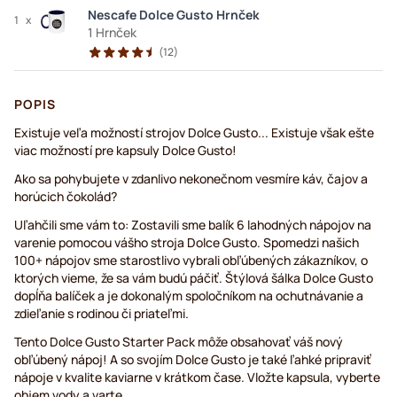
Nescafe Dolce Gusto Hrnček
1
x
1 Hrnček
(
12
)
POPIS
Existuje veľa možností strojov Dolce Gusto... Existuje však ešte
viac možností pre kapsuly Dolce Gusto!
Ako sa pohybujete v zdanlivo nekonečnom vesmíre káv, čajov a
horúcich čokolád?
Uľahčili sme vám to: Zostavili sme balík 6 lahodných nápojov na
varenie pomocou vášho stroja Dolce Gusto. Spomedzi našich
100+ nápojov sme starostlivo vybrali obľúbených zákazníkov, o
ktorých vieme, že sa vám budú páčiť. Štýlová šálka Dolce Gusto
dopĺňa balíček a je dokonalým spoločníkom na ochutnávanie a
zdieľanie s rodinou či priateľmi.
Tento Dolce Gusto Starter Pack môže obsahovať váš nový
obľúbený nápoj! A so svojím Dolce Gusto je také ľahké pripraviť
nápoje v kvalite kaviarne v krátkom čase. Vložte kapsula, vyberte
objem vody a varte.