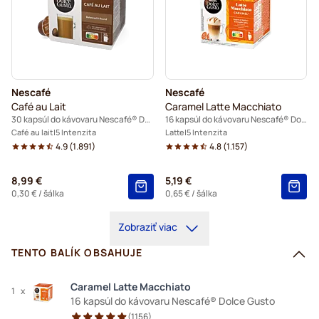
Nescafé
Nescafé
Café au Lait
Caramel Latte Macchiato
30 kapsúl do kávovaru Nescafé® Dolce Gusto
16 kapsúl do kávovaru Nescafé® Dolce Gusto
Café au lait
5 Intenzita
Latte
5 Intenzita
4.9
(
1.891
)
4.8
(
1.157
)
8,99 €
5,19 €
0,30 €
/ šálka
0,65 €
/ šálka
Zobraziť viac
TENTO BALÍK OBSAHUJE
Caramel Latte Macchiato
1
x
16 kapsúl do kávovaru Nescafé® Dolce Gusto
(
1156
)