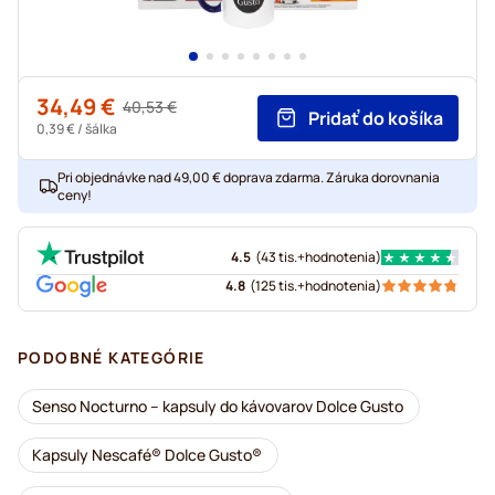
34,49 €
Regular Price
40,53 €
Pridať do košíka
As low as
0,39 €
/ šálka
Pri objednávke nad 49,00 € doprava zdarma. Záruka dorovnania
ceny!
4.5
(
43 tis.+
hodnotenia
)
4.8
(
125 tis.+
hodnotenia
)
PODOBNÉ KATEGÓRIE
Senso Nocturno – kapsuly do kávovarov Dolce Gusto
Kapsuly Nescafé® Dolce Gusto®