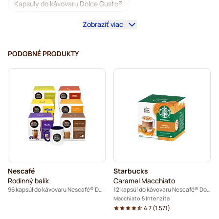
Kapsuly do kávovaru Dolce Gusto®
Zobraziť viac
Kávovary na Dolce Gusto®
Príslušenstvo na Dolce Gusto®
PODOBNÉ PRODUKTY
Bezkofeínová káva do kávovarov Dolce Gusto
Odvápňovanie a údržba pre Dolce Gusto
Segafredo – kávové kapsuly do kávovarov Dolce Gusto
Café René – kávové kapsuly do kávovarov Dolce Gusto
Caffè Borbone do kávovarov Dolce Gusto
Nescafé
Starbucks
Dolce Vita – kapsuly do kávovarov Dolce Gusto
Rodinný balík
Caramel Macchiato
96 kapsúl do kávovaru Nescafé® Dolce Gusto
12 kapsúl do kávovaru Nescafé® Dolce Gusto
Gimoka – kapsuly do kávovarov Dolce Gusto
Macchiato
5 Intenzita
4.7
(
1.571
)
Do kávovaru Dolce Gusto®