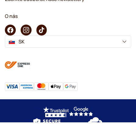
O nás
SK