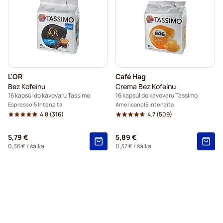
L'OR
Café Hag
Bez Kofeínu
Crema Bez Kofeínu
16 kapsúl do kávovaru Tassimo
16 kapsúl do kávovaru Tassimo
Espresso
5 Intenzita
Americano
5 Intenzita
4.8
(316)
4.7
(509)
5,79 €
5,89 €
0,36 €
/ šálka
0,37 €
/ šálka