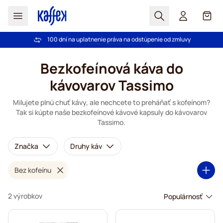
Hľadať
Košík
100 dní na uplatnenie práva na odstúpenie od zmluvy
Pri objednávke nad 49,00 € doprava zdarma
Skip to Content
Bezkofeínová káva do
kávovarov Tassimo
Milujete plnú chuť kávy, ale nechcete to preháňať s kofeínom?
Tak si kúpte naše bezkofeínové kávové kapsuly do kávovarov
Tassimo.
Značka
Druhy káv
Bez kofeínu
2 výrobkov