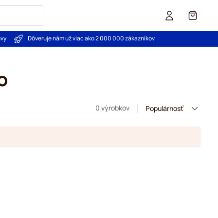
Košík
uvy
Dôveruje nám už viac ako 2 000 000 zákazníkov
o
0 výrobkov