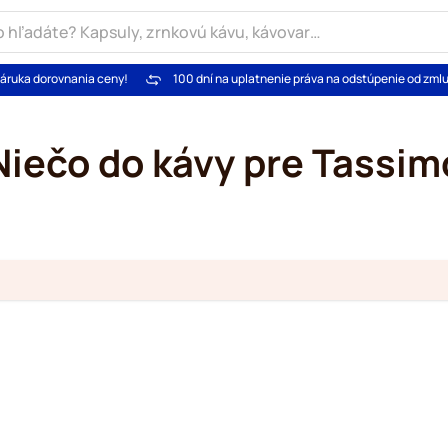
áruka dorovnania ceny!
100 dní na uplatnenie práva na odstúpenie od zml
Niečo do kávy pre Tassim