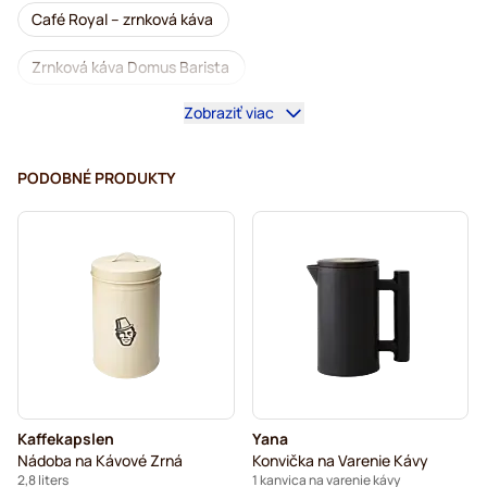
Café Royal – zrnková káva
Zrnková káva Domus Barista
Zobraziť viac
Kávovary na zrnkovú kávu
Bezkofeínová zrnková káva
L'OR – zrnková káva
PODOBNÉ PRODUKTY
Segafredo – zrnková káva
Caffè Borbone – zrnková káva
Merrild – zrnková káva
Garibaldi zrnková káva
Tonino Lamborghini – zrnková káva
Gimoka – zrnková káva
Kaffekapslen – príslušenstvo
Kaffekapslen
Yana
Zrnková káva Kaffekapslen
Nádoba na Kávové Zrná
Konvička na Varenie Kávy
2,8 liters
1 kanvica na varenie kávy