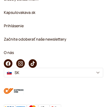
Kapsulovakava.sk
Prihlásenie
Začnite odoberať naše newslettery
O nás
SK