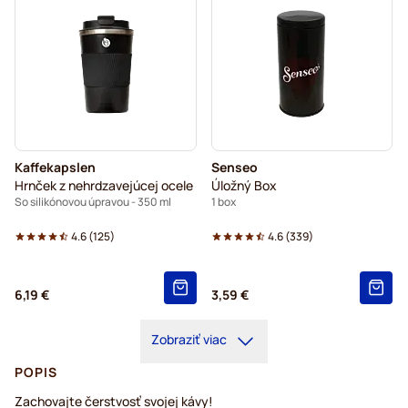
Kaffekapslen
Senseo
Hrnček z nehrdzavejúcej ocele
Úložný Box
So silikónovou úpravou - 350 ml
1 box
4.6
(
125
)
4.6
(
339
)
6,19 €
3,59 €
Zobraziť viac
POPIS
Zachovajte čerstvosť svojej kávy!