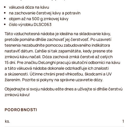
vákuová dóza na kávu
na zachovanie čerstvej kávy a potravín
objem až na 500 g zrnkovej kávy
číslo výrobku DLSC063
Táto vzduchotesná nádoba je ideálna na skladovanie kávy,
pretože pomáha dlhšie zachovať jej čerstvosť. Po uzavretí
tesnenia nezabudnite pomocou zabudovaného indikátora
nastaviť dátum. Ľahšie si tak zapamätáte, kedy presne ste
zrnkovú kávu načali. Dóza zachová zrnká čerstvé až celých
15 dní. Pre značku DeLonghi pracujú skutoční odborníci na kávu
a táto vákuová nádoba dokonale odzrkadľuje ich znalosti
a skúsenosti. Účinne chráni pred vlhkosťou, škodcami a UV
žiarením. Pozrite si pokyny na správne uzavretie dózy.
Objednajte si svoju nádobu ešte dnes a užívajte si dlhšie čerstvú
zrnkovú kávu!
PODROBNOSTI
ks.
1