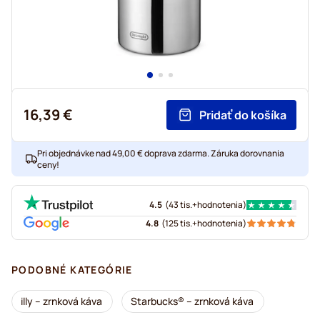
16,39 €
Pridať do košíka
Pri objednávke nad 49,00 € doprava zdarma. Záruka dorovnania
ceny!
4.5
(
43 tis.+
hodnotenia
)
4.8
(
125 tis.+
hodnotenia
)
PODOBNÉ KATEGÓRIE
illy – zrnková káva
Starbucks® – zrnková káva