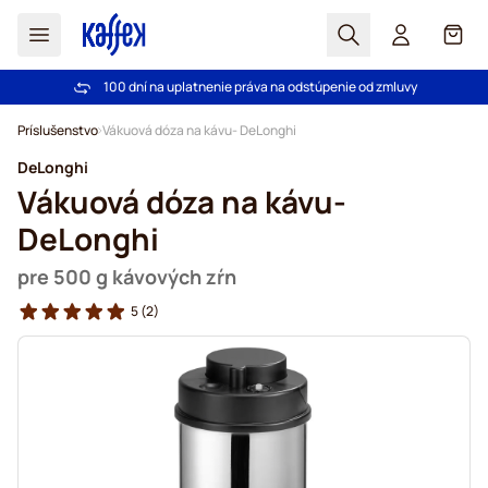
Hľadať
Košík
100 dní na uplatnenie práva na odstúpenie od zmluvy
Pri objednávke nad 49,00 € doprava zdarma
Skip to Content
Príslušenstvo
Vákuová dóza na kávu- DeLonghi
DeLonghi
Vákuová dóza na kávu-
DeLonghi
pre 500 g kávových zŕn
5
(2)