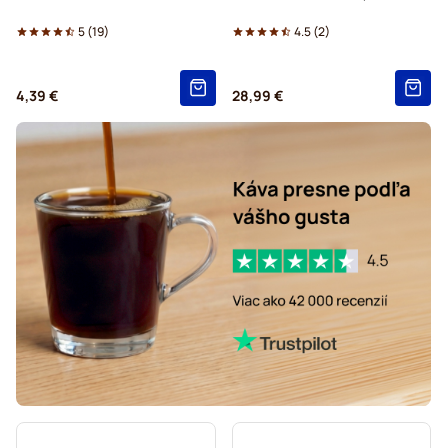
Delonghi – zrnkové kávy na espresso
5
(
19
)
4.5
(
2
)
4,39 €
28,99 €