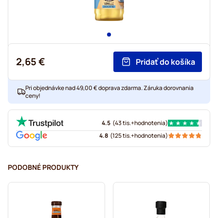
2,65 €
Pridať do košíka
Pri objednávke nad 49,00 € doprava zdarma. Záruka dorovnania
ceny!
4.5
(
43 tis.+
hodnotenia
)
4.8
(
125 tis.+
hodnotenia
)
PODOBNÉ PRODUKTY