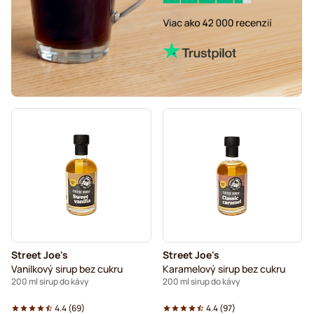
Street Joe's
Street Joe's
Vanilkový sirup bez cukru
Karamelový sirup bez cukru
200 ml sirup do kávy
200 ml sirup do kávy
4.4
(
69
)
4.4
(
97
)