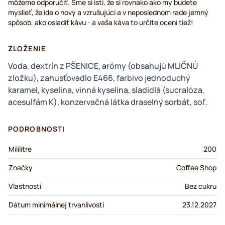
môžeme odporučiť. Sme si istí, že si rovnako ako my budete
myslieť, že ide o nový a vzrušujúci a v neposlednom rade jemný
spôsob, ako osladiť kávu - a vaša káva to určite ocení tiež!
ZLOŽENIE
Voda, dextrín z PŠENICE, arómy (obsahujú MLIČNÚ
zložku), zahusťovadlo E466, farbivo jednoduchý
karamel, kyselina, vinná kyselina, sladidlá (sucralóza,
acesulfám K), konzervačná látka draselný sorbát, soľ.
PODROBNOSTI
Mililitre
200
Značky
Coffee Shop
Vlastnosti
Bez cukru
Dátum minimálnej trvanlivosti
23.12.2027