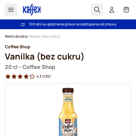
Hľadať
Košík
100 dní na uplatnenie práva na odstúpenie od zmluvy
Pri objednávke nad 49,00 € doprava zdarma
Skip to Content
Niečo do kávy
Vanilka (bez cukru)
Coffee Shop
Vanilka (bez cukru)
20 cl - Coffee Shop
4.3
(135)