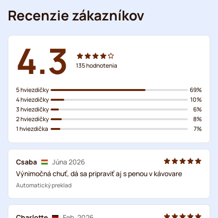
Recenzie zákazníkov
4.3
135
hodnotenia
5 hviezdičky
69%
4 hviezdičky
10%
3 hviezdičky
6%
2 hviezdičky
8%
1 hviezdička
7%
Csaba
Júna 2026
Výnimočná chuť, dá sa pripraviť aj s penou v kávovare
Automatický preklad
Charlotte
Feb. 2026