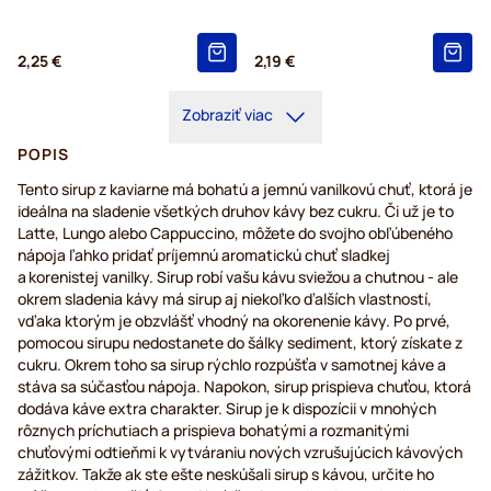
2,25 €
2,19 €
Zobraziť viac
POPIS
Tento sirup z kaviarne má bohatú a jemnú vanilkovú chuť, ktorá je
ideálna na sladenie všetkých druhov kávy bez cukru. Či už je to
Latte, Lungo alebo Cappuccino, môžete do svojho obľúbeného
nápoja ľahko pridať príjemnú aromatickú chuť sladkej
a korenistej vanilky. Sirup robí vašu kávu sviežou a chutnou - ale
okrem sladenia kávy má sirup aj niekoľko ďalších vlastností,
vďaka ktorým je obzvlášť vhodný na okorenenie kávy. Po prvé,
pomocou sirupu nedostanete do šálky sediment, ktorý získate z
cukru. Okrem toho sa sirup rýchlo rozpúšťa v samotnej káve a
stáva sa súčasťou nápoja. Napokon, sirup prispieva chuťou, ktorá
dodáva káve extra charakter. Sirup je k dispozícii v mnohých
rôznych príchutiach a prispieva bohatými a rozmanitými
chuťovými odtieňmi k vytváraniu nových vzrušujúcich kávových
zážitkov. Takže ak ste ešte neskúšali sirup s kávou, určite ho