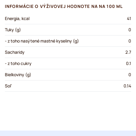
INFORMÁCIE O VÝŽIVOVEJ HODNOTE NA NA 100 ML
Energia, kcal
41
Tuky (g)
0
- z toho nasýtené mastné kyseliny (g)
0
Sacharidy
2.7
- z toho cukry
0.1
Bielkoviny (g)
0
Soľ
0.14