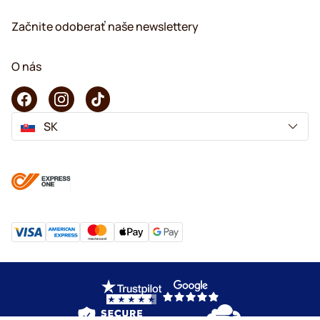
Začnite odoberať naše newslettery
O nás
SK