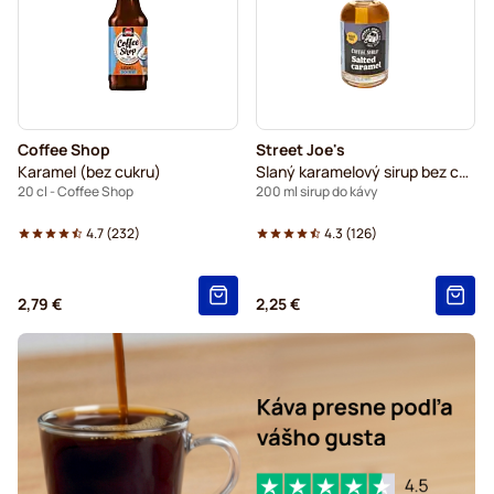
Coffee Shop
Street Joe's
Karamel (bez cukru)
Slaný karamelový sirup bez cukru
20 cl - Coffee Shop
200 ml sirup do kávy
4.7
(
232
)
4.3
(
126
)
2,79 €
2,25 €