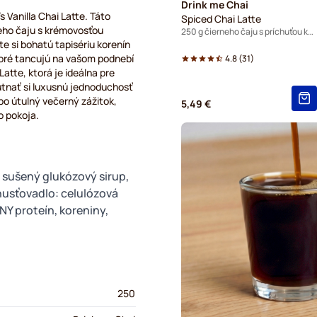
Drink me Chai
 Vanilla Chai Latte. Táto
Spiced Chai Latte
eho čaju s krémovosťou
250 g čierneho čaju s príchuťou korenín
 si bohatú tapisériu korenín
toré tancujú na vašom podnebí
4.8
(
31
)
atte, ktorá je ideálna pre
utnať si luxusnú jednoduchosť
bo útulný večerný zážitok,
5,49 €
o pokoja.
 sušený glukózový sirup,
ahusťovadlo: celulózová
NY proteín, koreniny,
250