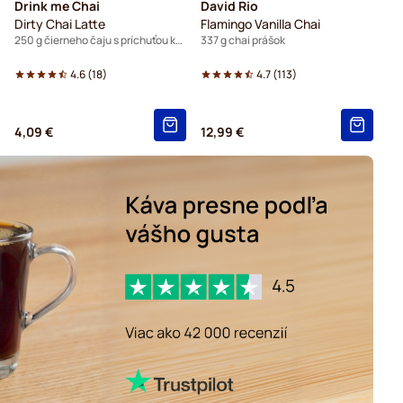
Drink me Chai
David Rio
Dirty Chai Latte
Flamingo Vanilla Chai
250 g čierneho čaju s príchuťou korenín
337 g chai prášok
4.6
(
18
)
4.7
(
113
)
4,09 €
12,99 €