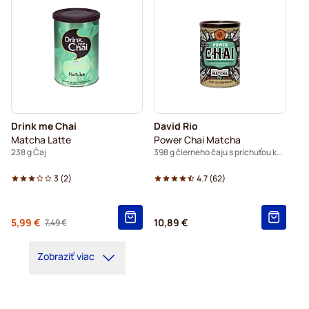
Drink me Chai
David Rio
Matcha Latte
Power Chai Matcha
238 g Čaj
398 g čierneho čaju s príchuťou korenín
3
(
2
)
4.7
(
62
)
Od
5,99 €
10,89 €
7,49 €
Regular Price
Zobraziť viac