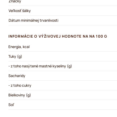
Značky
Veľkosť šálky
Dátum minimálnej trvanlivosti
INFORMÁCIE O VÝŽIVOVEJ HODNOTE NA NA 100 G
Energia, kcal
Tuky (g)
- z toho nasýtené mastné kyseliny (g)
Sacharidy
- z toho cukry
Bielkoviny (g)
Soľ