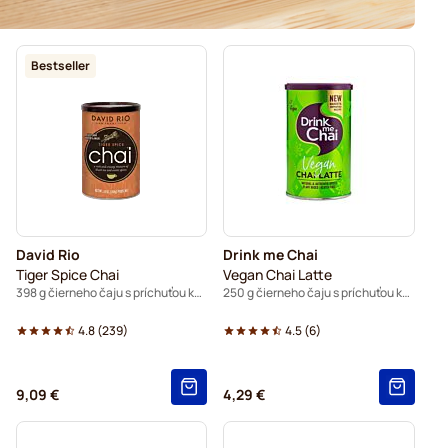
Bestseller
David Rio
Drink me Chai
Tiger Spice Chai
Vegan Chai Latte
398 g čierneho čaju s príchuťou korenín
250 g čierneho čaju s príchuťou korenín
4.8
(
239
)
4.5
(
6
)
9,09 €
4,29 €