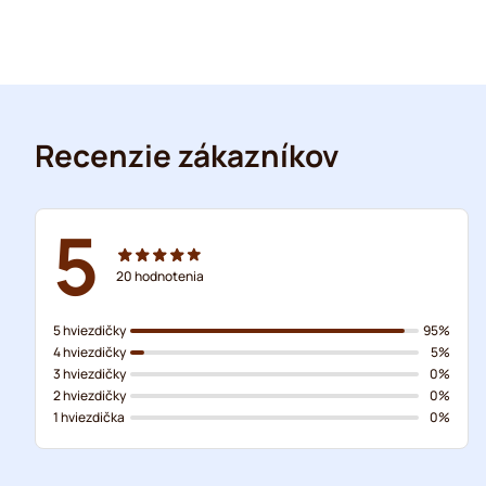
Recenzie zákazníkov
5
20
hodnotenia
5 hviezdičky
95%
4 hviezdičky
5%
3 hviezdičky
0%
2 hviezdičky
0%
1 hviezdička
0%