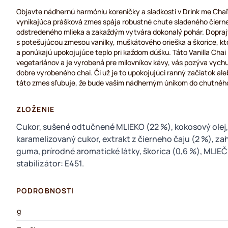
Objavte nádhernú harmóniu koreničky a sladkosti v Drink me Chai's
vynikajúca prášková zmes spája robustné chute sladeného čiern
odstredeného mlieka a zakaždým vytvára dokonalý pohár. Doprajte
s potešujúcou zmesou vanilky, muškátového orieška a škorice, k
a ponúkajú upokojujúce teplo pri každom dúšku. Táto Vanilla Chai L
vegetariánov a je vyrobená pre milovníkov kávy, vás pozýva vych
dobre vyrobeného chai. Či už je to upokojujúci ranný začiatok ale
táto zmes sľubuje, že bude vaším nádherným únikom do chutnéh
ZLOŽENIE
Cukor, sušené odtučnené MLIEKO (22 %), kokosový olej,
karamelizovaný cukor, extrakt z čierneho čaju (2 %), z
guma, prírodné aromatické látky, škorica (0,6 %), MLIEČ
stabilizátor: E451.
PODROBNOSTI
g