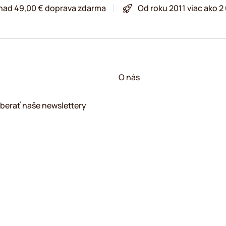
 nad 49,00 € doprava zdarma
Od roku 2011 viac ako 
O nás
berať naše newslettery