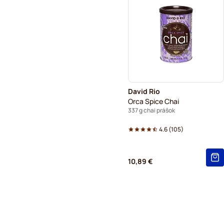
David Rio
Orca Spice Chai
337 g chai prášok
4.6
(
105
)
10,89 €