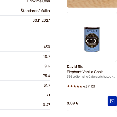
Drink me Chai
Štandardná šálka
30.11.2027
430
10.7
9.6
David Rio
Elephant Vanilla Chait
75.4
398 g čierneho čaju s príchuťou korenín
61.7
4.8
(
112
)
7.1
9,09 €
0.47