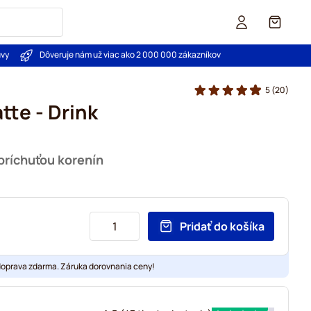
Košík
uvy
Dôveruje nám už viac ako 2 000 000 zákazníkov
5
(20)
atte - Drink
 príchuťou korenín
Pridať do košíka
doprava zdarma. Záruka dorovnania ceny!