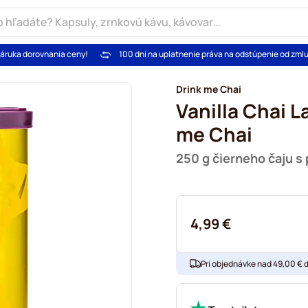
áruka dorovnania ceny!
100 dní na uplatnenie práva na odstúpenie od zml
Drink me Chai
Vanilla Chai L
me Chai
250 g čierneho čaju s
4,99 €
Pri objednávke nad 49,00 € 