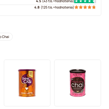
4.5
(
43 tis.+
hodnotenia
)
4.8
(
125 tis.+
hodnotenia
)
o Chai