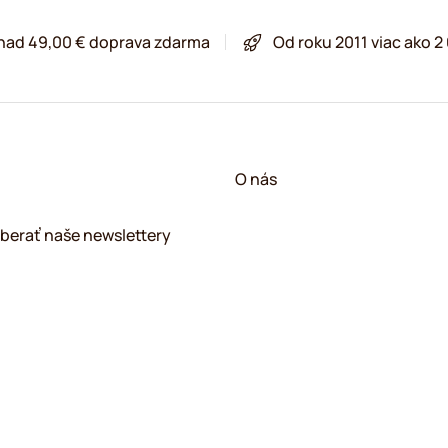
 nad 49,00 € doprava zdarma
Od roku 2011 viac ako 
O nás
berať naše newslettery