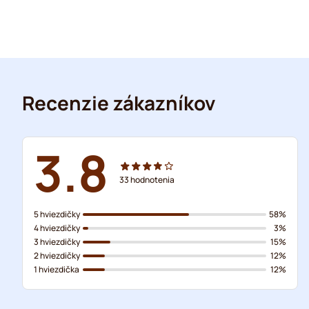
Recenzie zákazníkov
3.8
33
hodnotenia
5 hviezdičky
58%
4 hviezdičky
3%
3 hviezdičky
15%
2 hviezdičky
12%
1 hviezdička
12%