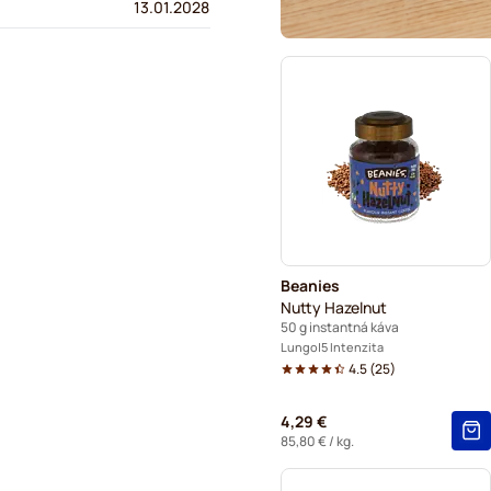
13.01.2028
Beanies
Nutty Hazelnut
50 g instantná káva
Lungo
5 Intenzita
4.5
(
25
)
4,29 €
85,80 €
/ kg.