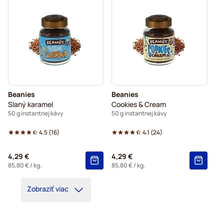
Beanies
Beanies
Slaný karamel
Cookies & Cream
50 g instantnej kávy
50 g instantnej kávy
4.5
(
16
)
4.1
(
24
)
4,29 €
4,29 €
85,80 €
/ kg.
85,80 €
/ kg.
Zobraziť viac