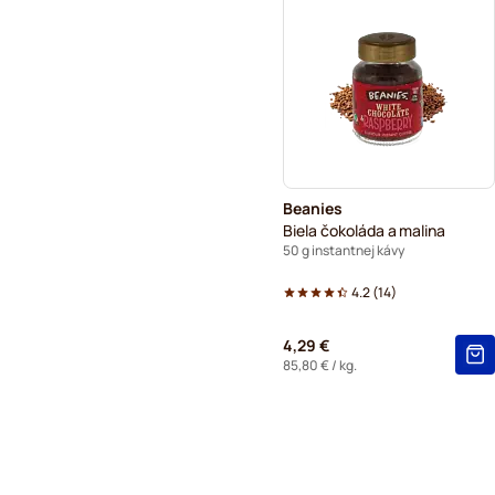
Beanies
Biela čokoláda a malina
50 g instantnej kávy
4.2
(
14
)
4,29 €
85,80 €
/ kg.