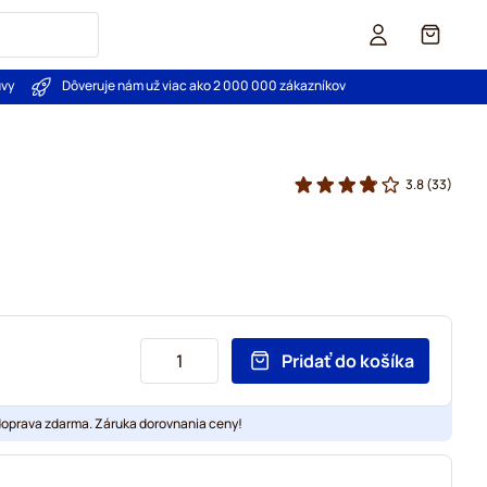
Košík
uvy
Dôveruje nám už viac ako 2 000 000 zákazníkov
3.8
(33)
Pridať do košíka
doprava zdarma. Záruka dorovnania ceny!