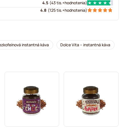
4.5
(
43 tis.+
hodnotenia
)
4.8
(
125 tis.+
hodnotenia
)
ezkofeínová instantná káva
Dolce Vita – instantná káva