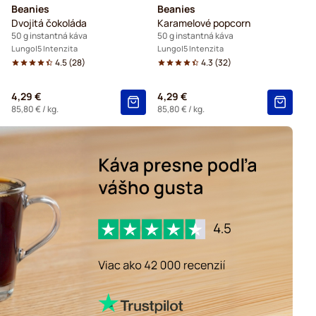
Beanies
Beanies
Dvojitá čokoláda
Karamelové popcorn
50 g instantná káva
50 g instantná káva
Lungo
5 Intenzita
Lungo
5 Intenzita
4.5
(
28
)
4.3
(
32
)
4,29 €
4,29 €
85,80 €
/ kg.
85,80 €
/ kg.