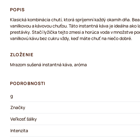
POPIS
Klasická kombinácia chutí, ktorá spríjemní každý okamih dňa. Bean
vanilkovou a kávovou chuťou. Táto instantná káva je ideálna ako
prestávky. Stačí lyžička tejto zmesi a horúca voda v množstve pod
vanilkovú kávu bez cukru vždy, keď máte chuť na niečo dobré.
ZLOŽENIE
Mrazom sušená instantná káva, aróma
PODROBNOSTI
g
Značky
Veľkosť šálky
Intenzita