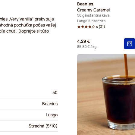
Beanies
Creamy Caramel
50 g instantná káva
ies „Very Vanilla“ prekypuje
Lungo
5 Intenzita
 lahodná pochúťka počas vašej
4
(
31
)
ľa chuti. Doprajte si túto
4,29 €
85,80 €
/ kg.
50
Beanies
Lungo
Stredná (5/10)