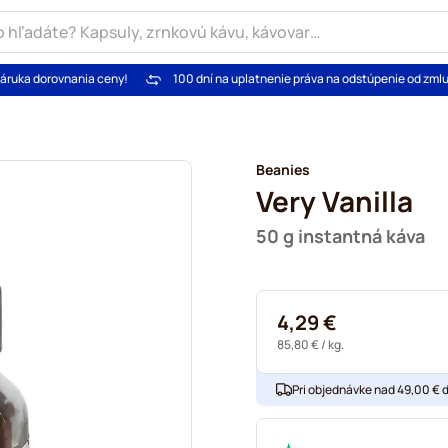
áruka dorovnania ceny!
100 dní na uplatnenie práva na odstúpenie od zml
Beanies
Very Vanilla
50 g instantná káva
4,29 €
85,80 €
/ kg.
Pri objednávke nad 49,00 € 